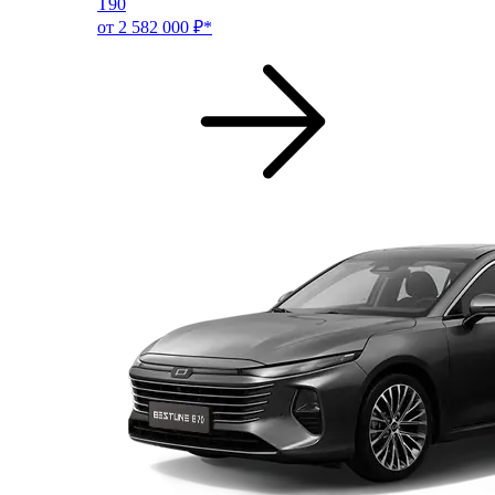
T90
от 2 582 000 ₽*