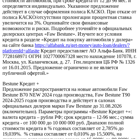
стоимости автомобиля, при сроке кредита от 12 до 96 мес. и
определяется индивидуально. Указанное предложение
действует в случае оформления полиса КАСКО. При отказе от
полиса КАСКО/отсутствии пролонгации процентная ставка
увеличится на 3%. Оценивайте свои финансовые
возможности и риски. Подробнее уточняйте в официальных
дилерских центрах «Faw Bestune». Изучите все условия
кредита в разделе «Кредит на покупку автомобиля у дилера»
на сайте банка
https://alfabank.ru/get-money/auto-loan/dealers/?
platformId=alfasite
Кредит предоставляет АО Альфа-Банк. ИНН
7728168971 ОГРН 1027700067328 место нахождение 107078, г.
Москва, ул. Каланчевская, д. 27. Ген.лицензия ЦБ РФ № 1326
от 16.01.2015. Предложение ограничено и не является
публичной офертой.»
Bestune Кредит +
Предложение распространяется на новые автомобили Faw
Bestune B70 NEW 2024 года производства, Faw Bestune T90
2024-2025 годов производства и действует в салонах
официальных дилеров марки Faw Bestune до 31.08.2026
(включительно). Параметры программы «Bestune Кредит +»:
валюта кредита – рубли РФ; срок кредита – 12-96 мес.; сумма
кредита - от 100 000 до 10 000 000 руб. Диапазон полной
стоимости кредита в % годовых составляет от 2,785% до
19,039%. % ставка составляет от 0,010% до 15,500%, на