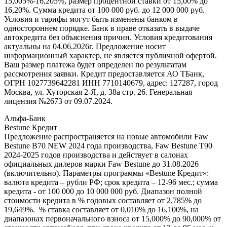
15,005%-16,205%, размер процентной ставки от 15,00% до
16,20%. Сумма кредита от 100 000 руб. до 12 000 000 руб.
Условия и тарифы могут быть изменены банком в
одностороннем порядке. Банк в праве отказать в выдаче
автокредита без объяснения причин. Условия кредитования
актуальны на 04.06.2026г. Предложение носит
информационный характер, не является публичной офертой.
Ваш размер платежа будет определен по результатам
рассмотрения заявки. Кредит предоставляется АО ТБанк,
ОГРН 1027739642281 ИНН 7710140679, адрес: 127287, город
Москва, ул. Хуторская 2-Я, д. 38а стр. 26. Генеральная
лицензия №2673 от 09.07.2024.
Альфа-Банк
Bestune Кредит
Предложение распространяется на новые автомобили Faw
Bestune B70 NEW 2024 года производства, Faw Bestune T90
2024-2025 годов производства и действует в салонах
официальных дилеров марки Faw Bestune до 31.08.2026
(включительно). Параметры программы «Bestune Кредит»:
валюта кредита – рубли РФ; срок кредита – 12-96 мес.; сумма
кредита - от 100 000 до 10 000 000 руб. Диапазон полной
стоимости кредита в % годовых составляет от 2,785% до
19,649%. % ставка составляет от 0,010% до 16,100%, на
диапазонах первоначального взноса от 15,000% до 90,000% от