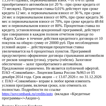
15,10% годовых, первоначальный взнос – от 0% от цены
приобретаемого автомобиля (от 20 % - при сроке кредита от
73 месяцев). Процентная ставка 0,01% действует при сроке
кредита 12 мес. и первоначальном взносе от 30 %, при сроке
24 мес и первоначальном взносе от 60%, при сроке кредита 36
мес и первоначальном взносе от 70%, при сроке кредита 48-84
мес и первоначальном взносе от 80%. Процентная ставка по
кредиту, установленная аукционный программой, действует
при совершении в каждом полном отчетном периоде по
«Карта Халва» в течение действия кредитного договора от 10
покупок на общую сумму от 20000 руб. При несоблюдении
условий акции – действующая процентная ставка
увеличивается на 6 процентных пунктов. Программой
предусмотрено оформление договора страхования автомобиля
от рисков хищения (угона), утраты (гибели). Залоговое
обеспечение – залог приобретаемого автомобиля.
Предложение ограничено. Не является публичной офертой.
ПАО «Совкомбанк». Лицензия Банка России №963 от 05
декабря 2014 года. Срок акции – с 13.07.2026 г. по 31.12.2026
г. ПАО «Совкомбанк» вправе в любое время изменить
условия программ, включая сроки, или отменить их
полностью. Подробности по ссылке
https://sovcombank.ru/credits/auto
(вкладки «Кредитные
программы»/»Акции»).