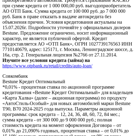
приобретаемого автомобиля. Требуется страхование КАСКО
при сумме кредита от 1 000 000,00 руб. выгодоприобретатель
АО ОТП Банк. Сумма кредита от 100 000 руб. до 7 000 000
руб. Банк в праве отказать в выдаче автокредита без
объяснения причин. Условия кредитования актуальны на
15.07.2026г. Подробности уточняйте у официальных дилеров
Bestune. Предложение ограничено, носит информационный
характер, не является публичной офертой. Кредит
предоставляется АО «ОТП Банк», ОГРН 1027739176563 ИНН
7710140679, адрес: 125171, г. Москва, Ленинградское шоссе, д.
16а, стр. 2. Генеральная лицензия №2766 от 27.11.2014.
Изучите все условия кредита (займа) на
https://www.otpbank.ru/retail/credits/auto-loan/
Совкомбанк
Bestune Кредит Оптимальный
*0,01% - процентная ставка по акционной программе
кредитования «Bestune Кредит Оптимальный» для владельцев
«Карта Халва» (далее – акционная программа) по продукту
«АвтоСтиль-Особый» для новых автомобилей марки Bestune
T90, B70 2024-2025 года выпуска. Параметры акционной
программы: срок кредита – 12, 24, 36, 48, 60, 72, 84 мес.;
сумма кредита - от 300 000 до 9 000 000 руб.; полная
стоимость кредита на момент оформления Договора – от
0,01% до 21,090% годовых, процентная ставка – от 0,01% до