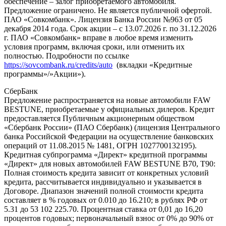
обеспечение – залог приобретаемого автомобиля.
Предложение ограничено. Не является публичной офертой.
ПАО «Совкомбанк». Лицензия Банка России №963 от 05
декабря 2014 года. Срок акции – с 13.07.2026 г. по 31.12.2026
г. ПАО «Совкомбанк» вправе в любое время изменить
условия программ, включая сроки, или отменить их
полностью. Подробности по ссылке
https://sovcombank.ru/credits/auto
(вкладки «Кредитные
программы»/»Акции»).
СберБанк
Предложение распространяется на новые автомобили FAW
BESTUNE, приобретаемые у официальных дилеров. Кредит
предоставляется Публичным акционерным обществом
«Сбербанк России» (ПАО Сбербанк) (лицензия Центрального
банка Российской Федерации на осуществление банковских
операций от 11.08.2015 № 1481, ОГРН 1027700132195).
Кредитная субпрограмма «Директ» кредитной программы
«Директ» для новых автомобилей FAW BESTUNE B70, T90:
Полная стоимость кредита зависит от конкретных условий
кредита, рассчитывается индивидуально и указывается в
Договоре. Диапазон значений полной стоимости кредита
составляет в % годовых от 0.010 до 16.210; в рублях РФ от
5.31 до 53 102 225.70. Процентная ставка от 0,01 до 16,20
процентов годовых; первоначальный взнос от 0% до 90% от