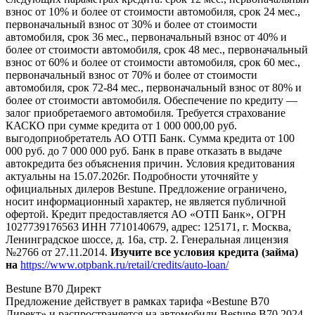
взнос от 10% и более от стоимости автомобиля, срок 24 мес.,
первоначальный взнос от 30% и более от стоимости
автомобиля, срок 36 мес., первоначальный взнос от 40% и
более от стоимости автомобиля, срок 48 мес., первоначальный
взнос от 60% и более от стоимости автомобиля, срок 60 мес.,
первоначальный взнос от 70% и более от стоимости
автомобиля, срок 72-84 мес., первоначальный взнос от 80% и
более от стоимости автомобиля. Обеспечение по кредиту —
залог приобретаемого автомобиля. Требуется страхование
КАСКО при сумме кредита от 1 000 000,00 руб.
выгодоприобретатель АО ОТП Банк. Сумма кредита от 100
000 руб. до 7 000 000 руб. Банк в праве отказать в выдаче
автокредита без объяснения причин. Условия кредитования
актуальны на 15.07.2026г. Подробности уточняйте у
официальных дилеров Bestune. Предложение ограничено,
носит информационный характер, не является публичной
офертой. Кредит предоставляется АО «ОТП Банк», ОГРН
1027739176563 ИНН 7710140679, адрес: 125171, г. Москва,
Ленинградское шоссе, д. 16а, стр. 2. Генеральная лицензия
№2766 от 27.11.2014.
Изучите все условия кредита (займа)
на
https://www.otpbank.ru/retail/credits/auto-loan/
Bestune B70 Директ
Предложение действует в рамках тарифа «Bestune B70
Директ» и распространяется на автомобили Bestune B70 2024-