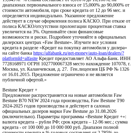
диапазонах первоначального взноса от 15,000% до 90,000% от
стоимости автомобиля, при сроке кредита от 12 до 96 мес. и
определяется индивидуально. Указанное предложение
действует в случае оформления полиса КАСКО. При отказе от
полиса КАСКО/отсутствии пролонгации процентная ставка
увеличится на 3%. Оценивайте свои финансовые
возможности и риски. Подробнее уточняйте в официальных
дилерских центрах «Faw Bestune». Изучите все условия
кредита в разделе «Кредит на покупку автомобиля у дилера»
на сайте банка
https://alfabank.ru/get-money/auto-loan/dealers/?
platformId=alfasite
Кредит предоставляет АО Альфа-Банк. ИНН
7728168971 ОГРН 1027700067328 место нахождение 107078, г.
Москва, ул. Каланчевская, д. 27. Ген.лицензия ЦБ РФ № 1326
от 16.01.2015. Предложение ограничено и не является
публичной офертой.»
Bestune Кредит +
Предложение распространяется на новые автомобили Faw
Bestune B70 NEW 2024 года производства, Faw Bestune T90
2024-2025 годов производства и действует в салонах
официальных дилеров марки Faw Bestune до 31.08.2026
(включительно). Параметры программы «Bestune Кредит +»:
валюта кредита – рубли РФ; срок кредита – 12-96 мес.; сумма
кредита - от 100 000 до 10 000 000 руб. Диапазон полной
стоимости кредита в % годовых составляет от 2,785% до