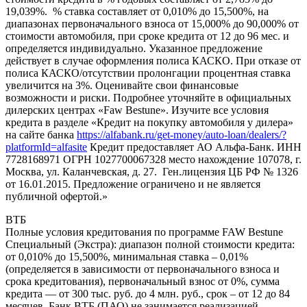
19,039%. % ставка составляет от 0,010% до 15,500%, на
диапазонах первоначального взноса от 15,000% до 90,000% от
стоимости автомобиля, при сроке кредита от 12 до 96 мес. и
определяется индивидуально. Указанное предложение
действует в случае оформления полиса КАСКО. При отказе от
полиса КАСКО/отсутствии пролонгации процентная ставка
увеличится на 3%. Оценивайте свои финансовые
возможности и риски. Подробнее уточняйте в официальных
дилерских центрах «Faw Bestune». Изучите все условия
кредита в разделе «Кредит на покупку автомобиля у дилера»
на сайте банка
https://alfabank.ru/get-money/auto-loan/dealers/?
platformId=alfasite
Кредит предоставляет АО Альфа-Банк. ИНН
7728168971 ОГРН 1027700067328 место нахождение 107078, г.
Москва, ул. Каланчевская, д. 27. Ген.лицензия ЦБ РФ № 1326
от 16.01.2015. Предложение ограничено и не является
публичной офертой.»
ВТБ
Полные условия кредитования по программе FAW Bestune
Специальный (Экстра): диапазон полной стоимости кредита:
от 0,010% до 15,500%, минимальная ставка – 0,01%
(определяется в зависимости от первоначального взноса и
срока кредитования), первоначальный взнос от 0%, сумма
кредита — от 300 тыс. руб. до 4 млн. руб., срок – от 12 до 84
месяцев. Банк ВТБ (ПАО) не занимается реализацией