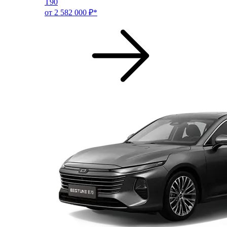
T90
от 2 582 000 ₽*