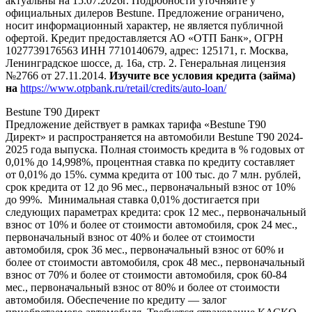
актуальны на 15.07.2026г. Подробности уточняйте у
официальных дилеров Bestune. Предложение ограничено,
носит информационный характер, не является публичной
офертой. Кредит предоставляется АО «ОТП Банк», ОГРН
1027739176563 ИНН 7710140679, адрес: 125171, г. Москва,
Ленинградское шоссе, д. 16а, стр. 2. Генеральная лицензия
№2766 от 27.11.2014.
Изучите все условия кредита (займа)
на
https://www.otpbank.ru/retail/credits/auto-loan/
Bestune T90 Директ
Предложение действует в рамках тарифа «Bestune T90
Директ» и распространяется на автомобили Bestune T90 2024-
2025 года выпуска. Полная стоимость кредита в % годовых от
0,01% до 14,998%, процентная ставка по кредиту составляет
от 0,01% до 15%. сумма кредита от 100 тыс. до 7 млн. рублей,
срок кредита от 12 до 96 мес., первоначальный взнос от 10%
до 99%. Минимальная ставка 0,01% достигается при
следующих параметрах кредита: срок 12 мес., первоначальный
взнос от 10% и более от стоимости автомобиля, срок 24 мес.,
первоначальный взнос от 40% и более от стоимости
автомобиля, срок 36 мес., первоначальный взнос от 60% и
более от стоимости автомобиля, срок 48 мес., первоначальный
взнос от 70% и более от стоимости автомобиля, срок 60-84
мес., первоначальный взнос от 80% и более от стоимости
автомобиля. Обеспечение по кредиту — залог