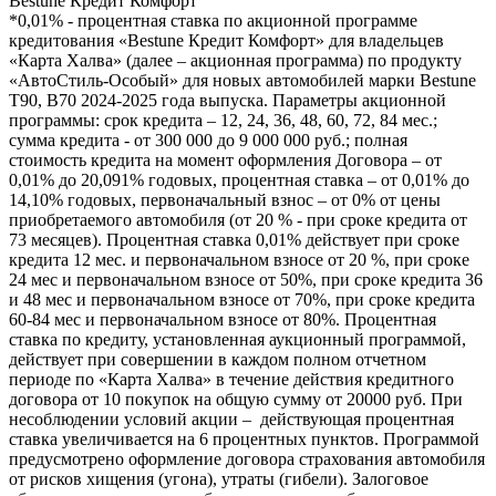
Bestune Кредит Комфорт
*0,01% - процентная ставка по акционной программе
кредитования «Bestune Кредит Комфорт» для владельцев
«Карта Халва» (далее – акционная программа) по продукту
«АвтоСтиль-Особый» для новых автомобилей марки Bestune
T90, B70 2024-2025 года выпуска. Параметры акционной
программы: срок кредита – 12, 24, 36, 48, 60, 72, 84 мес.;
сумма кредита - от 300 000 до 9 000 000 руб.; полная
стоимость кредита на момент оформления Договора – от
0,01% до 20,091% годовых, процентная ставка – от 0,01% до
14,10% годовых, первоначальный взнос – от 0% от цены
приобретаемого автомобиля (от 20 % - при сроке кредита от
73 месяцев). Процентная ставка 0,01% действует при сроке
кредита 12 мес. и первоначальном взносе от 20 %, при сроке
24 мес и первоначальном взносе от 50%, при сроке кредита 36
и 48 мес и первоначальном взносе от 70%, при сроке кредита
60-84 мес и первоначальном взносе от 80%. Процентная
ставка по кредиту, установленная аукционный программой,
действует при совершении в каждом полном отчетном
периоде по «Карта Халва» в течение действия кредитного
договора от 10 покупок на общую сумму от 20000 руб. При
несоблюдении условий акции – действующая процентная
ставка увеличивается на 6 процентных пунктов. Программой
предусмотрено оформление договора страхования автомобиля
от рисков хищения (угона), утраты (гибели). Залоговое