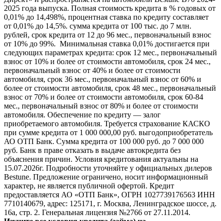
2025 года выпуска. Полная стоимость кредита в % годовых от
0,01% до 14,498%, процентная ставка по кредиту составляет
от 0,01% до 14,5%. сумма кредита от 100 тыс. до 7 млн.
рублей, срок кредита от 12 до 96 мес., первоначальный взнос
от 10% до 99%. Минимальная ставка 0,01% достигается при
следующих параметрах кредита: срок 12 мес., первоначальный
взнос от 10% и более от стоимости автомобиля, срок 24 мес.,
первоначальный взнос от 40% и более от стоимости
автомобиля, срок 36 мес., первоначальный взнос от 60% и
более от стоимости автомобиля, срок 48 мес., первоначальный
взнос от 70% и более от стоимости автомобиля, срок 60-84
мес., первоначальный взнос от 80% и более от стоимости
автомобиля. Обеспечение по кредиту — залог
приобретаемого автомобиля. Требуется страхование КАСКО
при сумме кредита от 1 000 000,00 руб. выгодоприобретатель
АО ОТП Банк. Сумма кредита от 100 000 руб. до 7 000 000
руб. Банк в праве отказать в выдаче автокредита без
объяснения причин. Условия кредитования актуальны на
15.07.2026г. Подробности уточняйте у официальных дилеров
Bestune. Предложение ограничено, носит информационный
характер, не является публичной офертой. Кредит
предоставляется АО «ОТП Банк», ОГРН 1027739176563 ИНН
7710140679, адрес: 125171, г. Москва, Ленинградское шоссе, д.
16а, стр. 2. Генеральная лицензия №2766 от 27.11.2014.