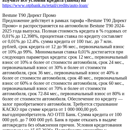
Изучите все условия кредита (займа) на
https://www.otpbank.ru/retail/credits/auto-loan/
Bestune T90 Директ Промо
Предложение действует в рамках тарифа «Bestune T90 Директ
Промо» и распространяется на автомобили Bestune T90 2024-
2025 года выпуска. Полная стоимость кредита в % годовых от
0,01% до 12,398%, процентная ставка по кредиту составляет
от 0,01% до 12.4%. сумма кредита от 100 тыс. до 7 млн.
рублей, срок кредита от 12 до 96 мес., первоначальный взнос
от 10% до 99%. Минимальная ставка 0,01% достигается при
следующих параметрах кредита: срок 12 мес., первоначальный
взнос от 10% и более от стоимости автомобиля, срок 24 мес.,
первоначальный взнос от 30% и более от стоимости
автомобиля, срок 36 мес., первоначальный взнос от 40% и
более от стоимости автомобиля, срок 48 мес., первоначальный
взнос от 60% и более от стоимости автомобиля, срок 60 мес.,
первоначальный взнос от 70% и более от стоимости
автомобиля, срок 72-84 мес., первоначальный взнос от 80% и
более от стоимости автомобиля. Обеспечение по кредиту —
залог приобретаемого автомобиля. Требуется страхование
КАСКО при сумме кредита от 1 000 000,00 руб.
выгодоприобретатель АО ОТП Банк. Сумма кредита от 100
000 руб. до 7 000 000 руб. Банк в праве отказать в выдаче
автокредита без объяснения причин. Условия кредитования