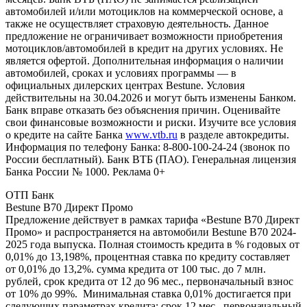
автомобилей и/или мотоциклов на коммерческой основе, а
также не осуществляет страховую деятельность. Данное
предложение не ограничивает возможности приобретения
мотоциклов/автомобилей в кредит на других условиях. Не
является офертой. Дополнительная информация о наличии
автомобилей, сроках и условиях программы — в
официальных дилерских центрах Bestune. Условия
действительны на 30.04.2026 и могут быть изменены Банком.
Банк вправе отказать без объяснения причин. Оценивайте
свои финансовые возможности и риски. Изучите все условия
о кредите на сайте Банка
www.vtb.ru
в разделе автокредиты.
Информация по телефону Банка: 8-800-100-24-24 (звонок по
России бесплатный). Банк ВТБ (ПАО). Генеральная лицензия
Банка России № 1000. Реклама 0+
ОТП Банк
Bestune B70 Директ Промо
Предложение действует в рамках тарифа «Bestune B70 Директ
Промо» и распространяется на автомобили Bestune B70 2024-
2025 года выпуска. Полная стоимость кредита в % годовых от
0,01% до 13,198%, процентная ставка по кредиту составляет
от 0,01% до 13,2%. сумма кредита от 100 тыс. до 7 млн.
рублей, срок кредита от 12 до 96 мес., первоначальный взнос
от 10% до 99%. Минимальная ставка 0,01% достигается при
следующих параметрах кредита: срок 12 мес., первоначальный