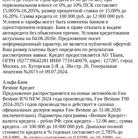
первоначальном взносе от 0% до 10% ПСК составляет
15,005%-16,205%, размер процентной ставки от 15,00% до
16,20%. Сумма кредита от 100 000 руб. до 12 000 000 руб.
Условия и тарифы могут быть изменены банком в
одностороннем порядке. Банк в праве отказать в выдаче
автокредита без объяснения причин. Условия кредитования
актуальны на 04.06.2026г. Предложение носит
информационный характер, не является публичной офертой.
Ваш размер платежа будет определен по результатам
рассмотрения заявки. Кредит предоставляется АО ТБанк,
ОГРН 1027739642281 ИНН 7710140679, адрес: 127287, город
Москва, ул. Хуторская 2-Я, д. 38а стр. 26. Генеральная
лицензия №2673 от 09.07.2024.
Альфа-Банк
Bestune Кредит
Предложение распространяется на новые автомобили Faw
Bestune B70 NEW 2024 года производства, Faw Bestune T90
2024-2025 годов производства и действует в салонах
официальных дилеров марки Faw Bestune до 31.08.2026
(включительно). Параметры программы «Bestune Кредит»:
валюта кредита – рубли РФ; срок кредита – 12-96 мес.; сумма
кредита - от 100 000 до 10 000 000 руб. Диапазон полной
стоимости кредита в % годовых составляет от 2,785% до
19,649%. % ставка составляет от 0,010% до 16,100%, на