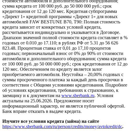
стоимости автомобиля и дополнительного оборудования;
сумма кредита от 100 000 руб. до 50 000 000 руб.; срок
кредитования от 12 до 120 мес. Кредитная субпрограмма
«Директ 1» кредитной программы «Директ 1» для новых
автомобилей FAW BESTUNE B70, T90: Полная стоимость
кредита зависит от конкретных условий кредита,
рассчитывается индивидуально и указывается в Договоре.
Диапазон значений полной стоимости кредита составляет в %
годовых от 0.010 до 17.110; в рублях РФ от 5.31 до 56 626
823.48. Процентная ставка от 0,01 до 17,10 процентов
годовых; первоначальный взнос от 0% до 90% от стоимости
автомобиля и дополнительного оборудования; сумма кредита
от 100 000 руб. до 50 000 000 руб.; срок кредитования от 12 до
120 мес. Обеспечением по кредиту является залог
приобретаемого автомобиля. Неустойка – 20,00% годовых с
суммы просроченного платежа за каждый день просрочки в
соответствии с Общими условиями кредитования. Подробнее
об условиях кредитования, требованиях к страхованию, к
заемщику и к документам на
www.sberbank.ru
. Условия
актуальны на 25.06.2026. Предложение носит
информационный характер, не является публичной офертой.
Банк вправе отказать в выдаче кредита.
Изучите все условия кредита (займа) на сайте
https://www.sberbank.com/ru/person/credits/money/avtokredit/dc
.