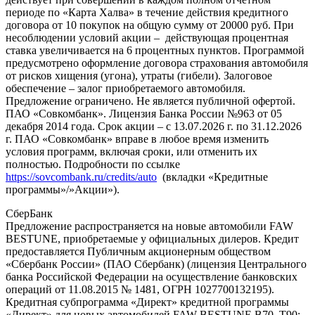
периоде по «Карта Халва» в течение действия кредитного
договора от 10 покупок на общую сумму от 20000 руб. При
несоблюдении условий акции – действующая процентная
ставка увеличивается на 6 процентных пунктов. Программой
предусмотрено оформление договора страхования автомобиля
от рисков хищения (угона), утраты (гибели). Залоговое
обеспечение – залог приобретаемого автомобиля.
Предложение ограничено. Не является публичной офертой.
ПАО «Совкомбанк». Лицензия Банка России №963 от 05
декабря 2014 года. Срок акции – с 13.07.2026 г. по 31.12.2026
г. ПАО «Совкомбанк» вправе в любое время изменить
условия программ, включая сроки, или отменить их
полностью. Подробности по ссылке
https://sovcombank.ru/credits/auto
(вкладки «Кредитные
программы»/»Акции»).
СберБанк
Предложение распространяется на новые автомобили FAW
BESTUNE, приобретаемые у официальных дилеров. Кредит
предоставляется Публичным акционерным обществом
«Сбербанк России» (ПАО Сбербанк) (лицензия Центрального
банка Российской Федерации на осуществление банковских
операций от 11.08.2015 № 1481, ОГРН 1027700132195).
Кредитная субпрограмма «Директ» кредитной программы
«Директ» для новых автомобилей FAW BESTUNE B70, T90: