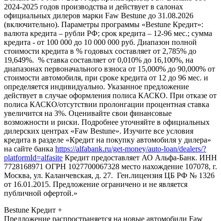
2024-2025 годов производства и действует в салонах
официальных дилеров марки Faw Bestune до 31.08.2026
(включительно). Параметры программы «Bestune Кредит»:
валюта кредита – рубли РФ; срок кредита – 12-96 мес.; сумма
кредита - от 100 000 до 10 000 000 руб. Диапазон полной
стоимости кредита в % годовых составляет от 2,785% до
19,649%. % ставка составляет от 0,010% до 16,100%, на
диапазонах первоначального взноса от 15,000% до 90,000% от
стоимости автомобиля, при сроке кредита от 12 до 96 мес. и
определяется индивидуально. Указанное предложение
действует в случае оформления полиса КАСКО. При отказе от
полиса КАСКО/отсутствии пролонгации процентная ставка
увеличится на 3%. Оценивайте свои финансовые
возможности и риски. Подробнее уточняйте в официальных
дилерских центрах «Faw Bestune». Изучите все условия
кредита в разделе «Кредит на покупку автомобиля у дилера»
на сайте банка
https://alfabank.ru/get-money/auto-loan/dealers/?
platformId=alfasite
Кредит предоставляет АО Альфа-Банк. ИНН
7728168971 ОГРН 1027700067328 место нахождение 107078, г.
Москва, ул. Каланчевская, д. 27. Ген.лицензия ЦБ РФ № 1326
от 16.01.2015. Предложение ограничено и не является
публичной офертой.»
Bestune Кредит +
Предложение распространяется на новые автомобили Faw