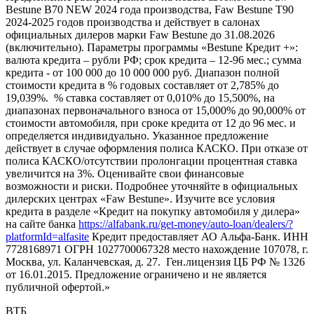
Bestune B70 NEW 2024 года производства, Faw Bestune T90
2024-2025 годов производства и действует в салонах
официальных дилеров марки Faw Bestune до 31.08.2026
(включительно). Параметры программы «Bestune Кредит +»:
валюта кредита – рубли РФ; срок кредита – 12-96 мес.; сумма
кредита - от 100 000 до 10 000 000 руб. Диапазон полной
стоимости кредита в % годовых составляет от 2,785% до
19,039%. % ставка составляет от 0,010% до 15,500%, на
диапазонах первоначального взноса от 15,000% до 90,000% от
стоимости автомобиля, при сроке кредита от 12 до 96 мес. и
определяется индивидуально. Указанное предложение
действует в случае оформления полиса КАСКО. При отказе от
полиса КАСКО/отсутствии пролонгации процентная ставка
увеличится на 3%. Оценивайте свои финансовые
возможности и риски. Подробнее уточняйте в официальных
дилерских центрах «Faw Bestune». Изучите все условия
кредита в разделе «Кредит на покупку автомобиля у дилера»
на сайте банка
https://alfabank.ru/get-money/auto-loan/dealers/?
platformId=alfasite
Кредит предоставляет АО Альфа-Банк. ИНН
7728168971 ОГРН 1027700067328 место нахождение 107078, г.
Москва, ул. Каланчевская, д. 27. Ген.лицензия ЦБ РФ № 1326
от 16.01.2015. Предложение ограничено и не является
публичной офертой.»
ВТБ