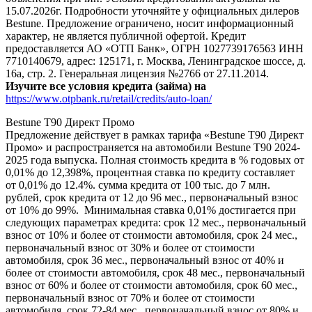
15.07.2026г. Подробности уточняйте у официальных дилеров
Bestune. Предложение ограничено, носит информационный
характер, не является публичной офертой. Кредит
предоставляется АО «ОТП Банк», ОГРН 1027739176563 ИНН
7710140679, адрес: 125171, г. Москва, Ленинградское шоссе, д.
16а, стр. 2. Генеральная лицензия №2766 от 27.11.2014.
Изучите все условия кредита (займа) на
https://www.otpbank.ru/retail/credits/auto-loan/
Bestune T90 Директ Промо
Предложение действует в рамках тарифа «Bestune T90 Директ
Промо» и распространяется на автомобили Bestune T90 2024-
2025 года выпуска. Полная стоимость кредита в % годовых от
0,01% до 12,398%, процентная ставка по кредиту составляет
от 0,01% до 12.4%. сумма кредита от 100 тыс. до 7 млн.
рублей, срок кредита от 12 до 96 мес., первоначальный взнос
от 10% до 99%. Минимальная ставка 0,01% достигается при
следующих параметрах кредита: срок 12 мес., первоначальный
взнос от 10% и более от стоимости автомобиля, срок 24 мес.,
первоначальный взнос от 30% и более от стоимости
автомобиля, срок 36 мес., первоначальный взнос от 40% и
более от стоимости автомобиля, срок 48 мес., первоначальный
взнос от 60% и более от стоимости автомобиля, срок 60 мес.,
первоначальный взнос от 70% и более от стоимости
автомобиля, срок 72-84 мес., первоначальный взнос от 80% и