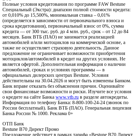
Полные условия кредитования по программе FAW Bestune
Специальный (Экстра): диапазон полной стоимости кредита:
от 0,010% до 15,500%, минимальная ставка – 0,01%
(определяется в зависимости от первоначального взноса и
срока кредитования), первоначальный взнос от 0%, сумма
кредита — от 300 тыс. руб. до 4 млн. руб., срок – от 12 до 84
месяцев. Банк ВТБ (ПАО) не занимается реализацией
автомобилей и/или мотоциклов на коммерческой основе, а
также не осуществляет страховую деятельность. Данное
предложение не ограничивает возможности приобретения
мотоциклов/автомобилей в кредит на других условиях. Не
является офертой. Дополнительная информация о наличии
автомобилей, сроках и условиях программы — в
официальных дилерских центрах Bestune. Условия
действительны на 30.04.2026 и могут быть изменены Банком.
Банк вправе отказать без объяснения причин. Оценивайте
свои финансовые возможности и риски. Изучите все условия
о кредите на сайте Банка
www.vtb.ru
в разделе автокредиты.
Информация по телефону Банка: 8-800-100-24-24 (звонок по
России бесплатный). Банк ВТБ (ПАО). Генеральная лицензия
Банка России № 1000. Реклама 0+
ОТП Банк
Bestune B70 Директ Промо
Предложение действует в рамках тарифа «Bestune B70 Директ