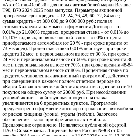
«АвтоСтиль-Особый» для новых автомобилей марки Bestune
T90, B70 2024-2025 года выпуска. Параметры акционной
программы: срок кредита – 12, 24, 36, 48, 60, 72, 84 мес.;
сумма кредита - от 300 000 до 9 000 000 руб.; полная
стоимость кредита на момент оформления Договора – от
0,01% до 21,090% годовых, процентная ставка – от 0,01% до
15,10% годовых, первоначальный взнос – от 0% от цены
приобретаемого автомобиля (от 20 % - при сроке кредита от
73 месяцев). Процентная ставка 0,01% действует при сроке
кредита 12 мес. и первоначальном взносе от 30 %, при сроке
24 мес и первоначальном взносе от 60%, при сроке кредита 36
мес и первоначальном взносе от 70%, при сроке кредита 48-84
мес и первоначальном взносе от 80%. Процентная ставка по
кредиту, установленная аукционный программой, действует
при совершении в каждом полном отчетном периоде по
«Карта Халва» в течение действия кредитного договора от 10
покупок на общую сумму от 20000 руб. При несоблюдении
условий акции – действующая процентная ставка
увеличивается на 6 процентных пунктов. Программой
предусмотрено оформление договора страхования автомобиля
от рисков хищения (угона), утраты (гибели). Залоговое
обеспечение – залог приобретаемого автомобиля.
Предложение ограничено. Не является публичной офертой.
ПАО «Совкомбанк». Лицензия Банка России №963 от 05
декабря 2014 года. Срок акции – с 13.07.2026 г. по 31.12.2026