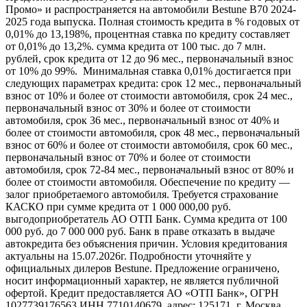
Промо» и распространяется на автомобили Bestune B70 2024-
2025 года выпуска. Полная стоимость кредита в % годовых от
0,01% до 13,198%, процентная ставка по кредиту составляет
от 0,01% до 13,2%. сумма кредита от 100 тыс. до 7 млн.
рублей, срок кредита от 12 до 96 мес., первоначальный взнос
от 10% до 99%. Минимальная ставка 0,01% достигается при
следующих параметрах кредита: срок 12 мес., первоначальный
взнос от 10% и более от стоимости автомобиля, срок 24 мес.,
первоначальный взнос от 30% и более от стоимости
автомобиля, срок 36 мес., первоначальный взнос от 40% и
более от стоимости автомобиля, срок 48 мес., первоначальный
взнос от 60% и более от стоимости автомобиля, срок 60 мес.,
первоначальный взнос от 70% и более от стоимости
автомобиля, срок 72-84 мес., первоначальный взнос от 80% и
более от стоимости автомобиля. Обеспечение по кредиту —
залог приобретаемого автомобиля. Требуется страхование
КАСКО при сумме кредита от 1 000 000,00 руб.
выгодоприобретатель АО ОТП Банк. Сумма кредита от 100
000 руб. до 7 000 000 руб. Банк в праве отказать в выдаче
автокредита без объяснения причин. Условия кредитования
актуальны на 15.07.2026г. Подробности уточняйте у
официальных дилеров Bestune. Предложение ограничено,
носит информационный характер, не является публичной
офертой. Кредит предоставляется АО «ОТП Банк», ОГРН
1027739176563 ИНН 7710140679, адрес: 125171, г. Москва,