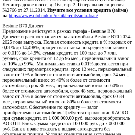
Ленинградское шоссе, д. 16а, стр. 2. Генеральная лицензия
№2766 от 27.11.2014.
Изучите все условия кредита (займа)
на
https://www.otpbank.ru/retail/credits/auto-loan/
Bestune B70 Директ
Предложение действует в рамках тарифа «Bestune B70
Директ» и распространяется на автомобили Bestune B70 2024-
2025 года выпуска. Полная стоимость кредита в % годовых от
0,01% до 14,498%, процентная ставка по кредиту составляет
от 0,01% до 14,5%. сумма кредита от 100 тыс. до 7 млн.
рублей, срок кредита от 12 до 96 мес., первоначальный взнос
от 10% до 99%. Минимальная ставка 0,01% достигается при
следующих параметрах кредита: срок 12 мес., первоначальный
взнос от 10% и более от стоимости автомобиля, срок 24 мес.,
первоначальный взнос от 40% и более от стоимости
автомобиля, срок 36 мес., первоначальный взнос от 60% и
более от стоимости автомобиля, срок 48 мес., первоначальный
взнос от 70% и более от стоимости автомобиля, срок 60-84
мес., первоначальный взнос от 80% и более от стоимости
автомобиля. Обеспечение по кредиту — залог
приобретаемого автомобиля. Требуется страхование КАСКО
при сумме кредита от 1 000 000,00 руб. выгодоприобретатель
АО ОТП Банк. Сумма кредита от 100 000 руб. до 7 000 000
руб. Банк в праве отказать в выдаче автокредита без
объяснения причин. Условия кредитования актуальны на