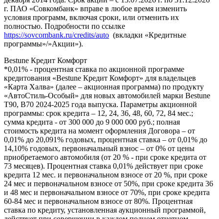
г. ПАО «Совкомбанк» вправе в любое время изменить
условия программ, включая сроки, или отменить их
полностью. Подробности по ссылке
https://sovcombank.ru/credits/auto
(вкладки «Кредитные
программы»/»Акции»).
Bestune Кредит Комфорт
*0,01% - процентная ставка по акционной программе
кредитования «Bestune Кредит Комфорт» для владельцев
«Карта Халва» (далее – акционная программа) по продукту
«АвтоСтиль-Особый» для новых автомобилей марки Bestune
T90, B70 2024-2025 года выпуска. Параметры акционной
программы: срок кредита – 12, 24, 36, 48, 60, 72, 84 мес.;
сумма кредита - от 300 000 до 9 000 000 руб.; полная
стоимость кредита на момент оформления Договора – от
0,01% до 20,091% годовых, процентная ставка – от 0,01% до
14,10% годовых, первоначальный взнос – от 0% от цены
приобретаемого автомобиля (от 20 % - при сроке кредита от
73 месяцев). Процентная ставка 0,01% действует при сроке
кредита 12 мес. и первоначальном взносе от 20 %, при сроке
24 мес и первоначальном взносе от 50%, при сроке кредита 36
и 48 мес и первоначальном взносе от 70%, при сроке кредита
60-84 мес и первоначальном взносе от 80%. Процентная
ставка по кредиту, установленная аукционный программой,
действует при совершении в каждом полном отчетном