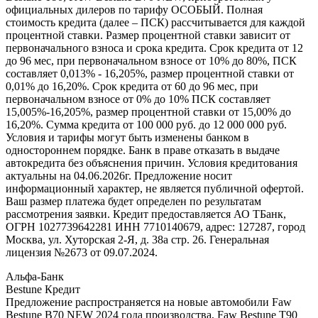
официальных дилеров по тарифу ОСОБЫЙ. Полная
стоимость кредита (далее – ПСК) рассчитывается для каждой
процентной ставки. Размер процентной ставки зависит от
первоначального взноса и срока кредита. Срок кредита от 12
до 96 мес, при первоначальном взносе от 10% до 80%, ПСК
составляет 0,013% - 16,205%, размер процентной ставки от
0,01% до 16,20%. Срок кредита от 60 до 96 мес, при
первоначальном взносе от 0% до 10% ПСК составляет
15,005%-16,205%, размер процентной ставки от 15,00% до
16,20%. Сумма кредита от 100 000 руб. до 12 000 000 руб.
Условия и тарифы могут быть изменены банком в
одностороннем порядке. Банк в праве отказать в выдаче
автокредита без объяснения причин. Условия кредитования
актуальны на 04.06.2026г. Предложение носит
информационный характер, не является публичной офертой.
Ваш размер платежа будет определен по результатам
рассмотрения заявки. Кредит предоставляется АО ТБанк,
ОГРН 1027739642281 ИНН 7710140679, адрес: 127287, город
Москва, ул. Хуторская 2-Я, д. 38а стр. 26. Генеральная
лицензия №2673 от 09.07.2024.
Альфа-Банк
Bestune Кредит
Предложение распространяется на новые автомобили Faw
Bestune B70 NEW 2024 года производства, Faw Bestune T90