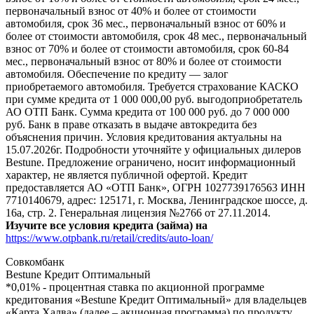
первоначальный взнос от 40% и более от стоимости
автомобиля, срок 36 мес., первоначальный взнос от 60% и
более от стоимости автомобиля, срок 48 мес., первоначальный
взнос от 70% и более от стоимости автомобиля, срок 60-84
мес., первоначальный взнос от 80% и более от стоимости
автомобиля. Обеспечение по кредиту — залог
приобретаемого автомобиля. Требуется страхование КАСКО
при сумме кредита от 1 000 000,00 руб. выгодоприобретатель
АО ОТП Банк. Сумма кредита от 100 000 руб. до 7 000 000
руб. Банк в праве отказать в выдаче автокредита без
объяснения причин. Условия кредитования актуальны на
15.07.2026г. Подробности уточняйте у официальных дилеров
Bestune. Предложение ограничено, носит информационный
характер, не является публичной офертой. Кредит
предоставляется АО «ОТП Банк», ОГРН 1027739176563 ИНН
7710140679, адрес: 125171, г. Москва, Ленинградское шоссе, д.
16а, стр. 2. Генеральная лицензия №2766 от 27.11.2014.
Изучите все условия кредита (займа) на
https://www.otpbank.ru/retail/credits/auto-loan/
Совкомбанк
Bestune Кредит Оптимальный
*0,01% - процентная ставка по акционной программе
кредитования «Bestune Кредит Оптимальный» для владельцев
«Карта Халва» (далее – акционная программа) по продукту