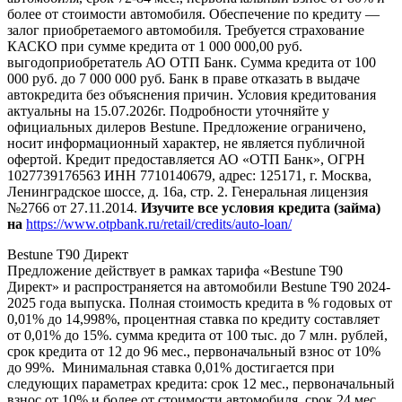
более от стоимости автомобиля. Обеспечение по кредиту —
залог приобретаемого автомобиля. Требуется страхование
КАСКО при сумме кредита от 1 000 000,00 руб.
выгодоприобретатель АО ОТП Банк. Сумма кредита от 100
000 руб. до 7 000 000 руб. Банк в праве отказать в выдаче
автокредита без объяснения причин. Условия кредитования
актуальны на 15.07.2026г. Подробности уточняйте у
официальных дилеров Bestune. Предложение ограничено,
носит информационный характер, не является публичной
офертой. Кредит предоставляется АО «ОТП Банк», ОГРН
1027739176563 ИНН 7710140679, адрес: 125171, г. Москва,
Ленинградское шоссе, д. 16а, стр. 2. Генеральная лицензия
№2766 от 27.11.2014.
Изучите все условия кредита (займа)
на
https://www.otpbank.ru/retail/credits/auto-loan/
Bestune T90 Директ
Предложение действует в рамках тарифа «Bestune T90
Директ» и распространяется на автомобили Bestune T90 2024-
2025 года выпуска. Полная стоимость кредита в % годовых от
0,01% до 14,998%, процентная ставка по кредиту составляет
от 0,01% до 15%. сумма кредита от 100 тыс. до 7 млн. рублей,
срок кредита от 12 до 96 мес., первоначальный взнос от 10%
до 99%. Минимальная ставка 0,01% достигается при
следующих параметрах кредита: срок 12 мес., первоначальный
взнос от 10% и более от стоимости автомобиля, срок 24 мес.,