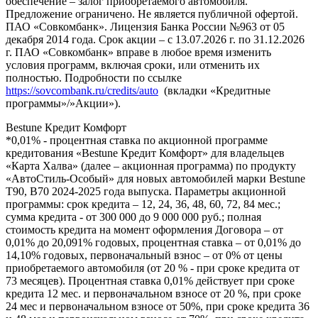
обеспечение – залог приобретаемого автомобиля.
Предложение ограничено. Не является публичной офертой.
ПАО «Совкомбанк». Лицензия Банка России №963 от 05
декабря 2014 года. Срок акции – с 13.07.2026 г. по 31.12.2026
г. ПАО «Совкомбанк» вправе в любое время изменить
условия программ, включая сроки, или отменить их
полностью. Подробности по ссылке
https://sovcombank.ru/credits/auto
(вкладки «Кредитные
программы»/»Акции»).
Bestune Кредит Комфорт
*0,01% - процентная ставка по акционной программе
кредитования «Bestune Кредит Комфорт» для владельцев
«Карта Халва» (далее – акционная программа) по продукту
«АвтоСтиль-Особый» для новых автомобилей марки Bestune
T90, B70 2024-2025 года выпуска. Параметры акционной
программы: срок кредита – 12, 24, 36, 48, 60, 72, 84 мес.;
сумма кредита - от 300 000 до 9 000 000 руб.; полная
стоимость кредита на момент оформления Договора – от
0,01% до 20,091% годовых, процентная ставка – от 0,01% до
14,10% годовых, первоначальный взнос – от 0% от цены
приобретаемого автомобиля (от 20 % - при сроке кредита от
73 месяцев). Процентная ставка 0,01% действует при сроке
кредита 12 мес. и первоначальном взносе от 20 %, при сроке
24 мес и первоначальном взносе от 50%, при сроке кредита 36