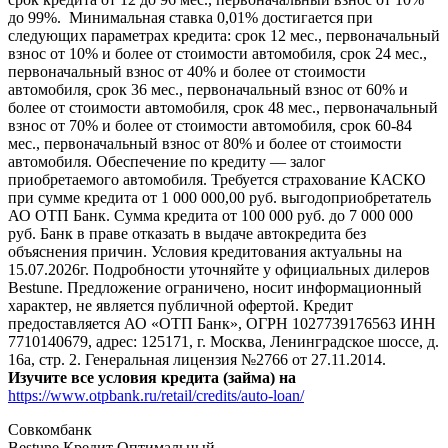
до 99%. Минимальная ставка 0,01% достигается при
следующих параметрах кредита: срок 12 мес., первоначальный
взнос от 10% и более от стоимости автомобиля, срок 24 мес.,
первоначальный взнос от 40% и более от стоимости
автомобиля, срок 36 мес., первоначальный взнос от 60% и
более от стоимости автомобиля, срок 48 мес., первоначальный
взнос от 70% и более от стоимости автомобиля, срок 60-84
мес., первоначальный взнос от 80% и более от стоимости
автомобиля. Обеспечение по кредиту — залог
приобретаемого автомобиля. Требуется страхование КАСКО
при сумме кредита от 1 000 000,00 руб. выгодоприобретатель
АО ОТП Банк. Сумма кредита от 100 000 руб. до 7 000 000
руб. Банк в праве отказать в выдаче автокредита без
объяснения причин. Условия кредитования актуальны на
15.07.2026г. Подробности уточняйте у официальных дилеров
Bestune. Предложение ограничено, носит информационный
характер, не является публичной офертой. Кредит
предоставляется АО «ОТП Банк», ОГРН 1027739176563 ИНН
7710140679, адрес: 125171, г. Москва, Ленинградское шоссе, д.
16а, стр. 2. Генеральная лицензия №2766 от 27.11.2014.
Изучите все условия кредита (займа) на
https://www.otpbank.ru/retail/credits/auto-loan/
Совкомбанк
Bestune Кредит Оптимальный