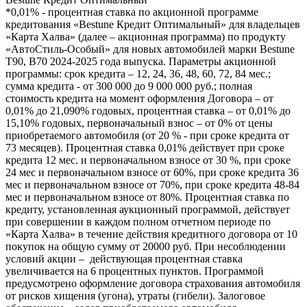
*0,01% - процентная ставка по акционной программе
кредитования «Bestune Кредит Оптимальный» для владельцев
«Карта Халва» (далее – акционная программа) по продукту
«АвтоСтиль-Особый» для новых автомобилей марки Bestune
T90, B70 2024-2025 года выпуска. Параметры акционной
программы: срок кредита – 12, 24, 36, 48, 60, 72, 84 мес.;
сумма кредита - от 300 000 до 9 000 000 руб.; полная
стоимость кредита на момент оформления Договора – от
0,01% до 21,090% годовых, процентная ставка – от 0,01% до
15,10% годовых, первоначальный взнос – от 0% от цены
приобретаемого автомобиля (от 20 % - при сроке кредита от
73 месяцев). Процентная ставка 0,01% действует при сроке
кредита 12 мес. и первоначальном взносе от 30 %, при сроке
24 мес и первоначальном взносе от 60%, при сроке кредита 36
мес и первоначальном взносе от 70%, при сроке кредита 48-84
мес и первоначальном взносе от 80%. Процентная ставка по
кредиту, установленная аукционный программой, действует
при совершении в каждом полном отчетном периоде по
«Карта Халва» в течение действия кредитного договора от 10
покупок на общую сумму от 20000 руб. При несоблюдении
условий акции – действующая процентная ставка
увеличивается на 6 процентных пунктов. Программой
предусмотрено оформление договора страхования автомобиля
от рисков хищения (угона), утраты (гибели). Залоговое