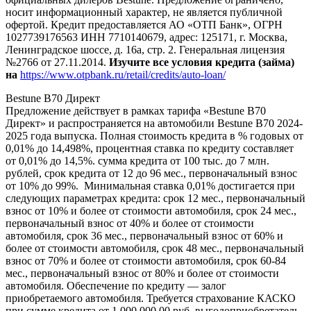
носит информационный характер, не является публичной
офертой. Кредит предоставляется АО «ОТП Банк», ОГРН
1027739176563 ИНН 7710140679, адрес: 125171, г. Москва,
Ленинградское шоссе, д. 16а, стр. 2. Генеральная лицензия
№2766 от 27.11.2014.
Изучите все условия кредита (займа)
на
https://www.otpbank.ru/retail/credits/auto-loan/
Bestune B70 Директ
Предложение действует в рамках тарифа «Bestune B70
Директ» и распространяется на автомобили Bestune B70 2024-
2025 года выпуска. Полная стоимость кредита в % годовых от
0,01% до 14,498%, процентная ставка по кредиту составляет
от 0,01% до 14,5%. сумма кредита от 100 тыс. до 7 млн.
рублей, срок кредита от 12 до 96 мес., первоначальный взнос
от 10% до 99%. Минимальная ставка 0,01% достигается при
следующих параметрах кредита: срок 12 мес., первоначальный
взнос от 10% и более от стоимости автомобиля, срок 24 мес.,
первоначальный взнос от 40% и более от стоимости
автомобиля, срок 36 мес., первоначальный взнос от 60% и
более от стоимости автомобиля, срок 48 мес., первоначальный
взнос от 70% и более от стоимости автомобиля, срок 60-84
мес., первоначальный взнос от 80% и более от стоимости
автомобиля. Обеспечение по кредиту — залог
приобретаемого автомобиля. Требуется страхование КАСКО
при сумме кредита от 1 000 000,00 руб. выгодоприобретатель