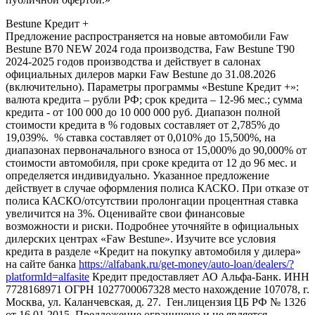
Bestune Кредит +
Предложение распространяется на новые автомобили Faw
Bestune B70 NEW 2024 года производства, Faw Bestune T90
2024-2025 годов производства и действует в салонах
официальных дилеров марки Faw Bestune до 31.08.2026
(включительно). Параметры программы «Bestune Кредит +»:
валюта кредита – рубли РФ; срок кредита – 12-96 мес.; сумма
кредита - от 100 000 до 10 000 000 руб. Диапазон полной
стоимости кредита в % годовых составляет от 2,785% до
19,039%. % ставка составляет от 0,010% до 15,500%, на
диапазонах первоначального взноса от 15,000% до 90,000% от
стоимости автомобиля, при сроке кредита от 12 до 96 мес. и
определяется индивидуально. Указанное предложение
действует в случае оформления полиса КАСКО. При отказе от
полиса КАСКО/отсутствии пролонгации процентная ставка
увеличится на 3%. Оценивайте свои финансовые
возможности и риски. Подробнее уточняйте в официальных
дилерских центрах «Faw Bestune». Изучите все условия
кредита в разделе «Кредит на покупку автомобиля у дилера»
на сайте банка
https://alfabank.ru/get-money/auto-loan/dealers/?
platformId=alfasite
Кредит предоставляет АО Альфа-Банк. ИНН
7728168971 ОГРН 1027700067328 место нахождение 107078, г.
Москва, ул. Каланчевская, д. 27. Ген.лицензия ЦБ РФ № 1326
от 16.01.2015. Предложение ограничено и не является