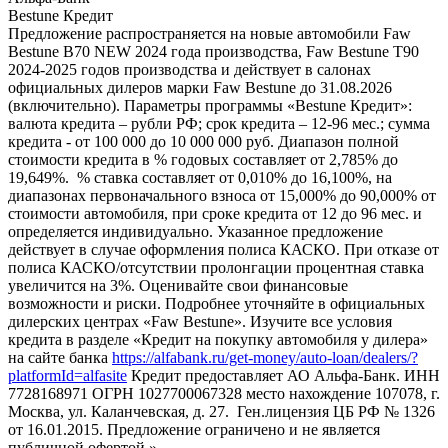
Bestune Кредит
Предложение распространяется на новые автомобили Faw
Bestune B70 NEW 2024 года производства, Faw Bestune T90
2024-2025 годов производства и действует в салонах
официальных дилеров марки Faw Bestune до 31.08.2026
(включительно). Параметры программы «Bestune Кредит»:
валюта кредита – рубли РФ; срок кредита – 12-96 мес.; сумма
кредита - от 100 000 до 10 000 000 руб. Диапазон полной
стоимости кредита в % годовых составляет от 2,785% до
19,649%. % ставка составляет от 0,010% до 16,100%, на
диапазонах первоначального взноса от 15,000% до 90,000% от
стоимости автомобиля, при сроке кредита от 12 до 96 мес. и
определяется индивидуально. Указанное предложение
действует в случае оформления полиса КАСКО. При отказе от
полиса КАСКО/отсутствии пролонгации процентная ставка
увеличится на 3%. Оценивайте свои финансовые
возможности и риски. Подробнее уточняйте в официальных
дилерских центрах «Faw Bestune». Изучите все условия
кредита в разделе «Кредит на покупку автомобиля у дилера»
на сайте банка
https://alfabank.ru/get-money/auto-loan/dealers/?
platformId=alfasite
Кредит предоставляет АО Альфа-Банк. ИНН
7728168971 ОГРН 1027700067328 место нахождение 107078, г.
Москва, ул. Каланчевская, д. 27. Ген.лицензия ЦБ РФ № 1326
от 16.01.2015. Предложение ограничено и не является
публичной офертой.»