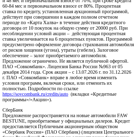
и 48 мес и первоначальном взносе от 70%, при сроке кредита
60-84 мес и первоначальном взносе от 80%. Процентная
ставка по кредиту, установленная аукционный программой,
действует при совершении в каждом полном отчетном
периоде по «Карта Халва» в течение действия кредитного
договора от 10 покупок на общую сумму от 20000 руб. При
несоблюдении условий акции – действующая процентная
ставка увеличивается на 6 процентных пунктов. Программой
предусмотрено оформление договора страхования автомобиля
от рисков хищения (угона), утраты (гибели). Залоговое
обеспечение – залог приобретаемого автомобиля.
Предложение ограничено. Не является публичной офертой.
ПАО «Совкомбанк». Лицензия Банка России №963 от 05
декабря 2014 года. Срок акции – с 13.07.2026 г. по 31.12.2026
г. ПАО «Совкомбанк» вправе в любое время изменить
условия программ, включая сроки, или отменить их
полностью. Подробности по ссылке
https://sovcombank.ru/credits/auto
(вкладки «Кредитные
программы»/»Акции»).
СберБанк
Предложение распространяется на новые автомобили FAW
BESTUNE, приобретаемые у официальных дилеров. Кредит
предоставляется Публичным акционерным обществом
«Сбербанк России» (ПАО Сбербанк) (лицензия Центрального