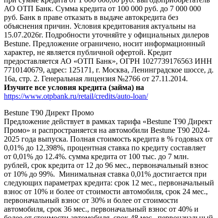
АО ОТП Банк. Сумма кредита от 100 000 руб. до 7 000 000
руб. Банк в праве отказать в выдаче автокредита без
объяснения причин. Условия кредитования актуальны на
15.07.2026г. Подробности уточняйте у официальных дилеров
Bestune. Предложение ограничено, носит информационный
характер, не является публичной офертой. Кредит
предоставляется АО «ОТП Банк», ОГРН 1027739176563 ИНН
7710140679, адрес: 125171, г. Москва, Ленинградское шоссе, д.
16а, стр. 2. Генеральная лицензия №2766 от 27.11.2014.
Изучите все условия кредита (займа) на
https://www.otpbank.ru/retail/credits/auto-loan/
Bestune T90 Директ Промо
Предложение действует в рамках тарифа «Bestune T90 Директ
Промо» и распространяется на автомобили Bestune T90 2024-
2025 года выпуска. Полная стоимость кредита в % годовых от
0,01% до 12,398%, процентная ставка по кредиту составляет
от 0,01% до 12.4%. сумма кредита от 100 тыс. до 7 млн.
рублей, срок кредита от 12 до 96 мес., первоначальный взнос
от 10% до 99%. Минимальная ставка 0,01% достигается при
следующих параметрах кредита: срок 12 мес., первоначальный
взнос от 10% и более от стоимости автомобиля, срок 24 мес.,
первоначальный взнос от 30% и более от стоимости
автомобиля, срок 36 мес., первоначальный взнос от 40% и
более от стоимости автомобиля, срок 48 мес., первоначальный