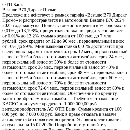
ОТП Банк
Bestune B70 Директ Промо
Предложение действует в рамках тарифа «Bestune B70 Директ
Промо» и распространяется на автомобили Bestune B70 2024-
2025 года выпуска. Полная стоимость кредита в % годовых от
0,01% до 13,198%, процентная ставка по кредиту составляет
от 0,01% до 13,2%. сумма кредита от 100 тыс. до 7 млн.
рублей, срок кредита от 12 до 96 мес., первоначальный взнос
от 10% до 99%. Минимальная ставка 0,01% достигается при
следующих параметрах кредита: срок 12 мес., первоначальный
взнос от 10% и более от стоимости автомобиля, срок 24 мес.,
первоначальный взнос от 30% и более от стоимости
автомобиля, срок 36 мес., первоначальный взнос от 40% и
более от стоимости автомобиля, срок 48 мес., первоначальный
взнос от 60% и более от стоимости автомобиля, срок 60 мес.,
первоначальный взнос от 70% и более от стоимости
автомобиля, срок 72-84 мес., первоначальный взнос от 80% и
более от стоимости автомобиля. Обеспечение по кредиту —
залог приобретаемого автомобиля. Требуется страхование
КАСКО при сумме кредита от 1 000 000,00 руб.
выгодоприобретатель АО ОТП Банк. Сумма кредита от 100
000 руб. до 7 000 000 руб. Банк в праве отказать в выдаче
автокредита без объяснения причин. Условия кредитования
актуальны на 15.07.2026г. Подробности уточняйте у
официальных дилеров Bestune. Предложение ограничено,