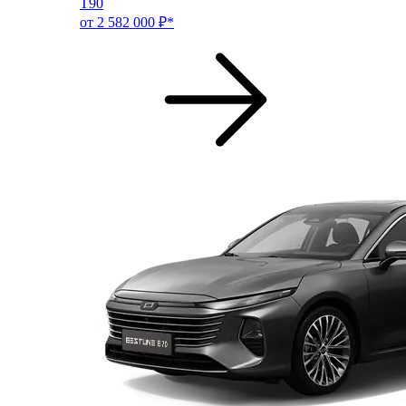
T90
от 2 582 000 ₽*