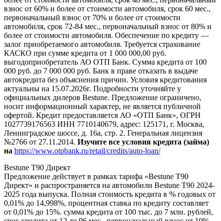
взнос от 60% и более от стоимости автомобиля, срок 60 мес.,
первоначальный взнос от 70% и более от стоимости
автомобиля, срок 72-84 мес., первоначальный взнос от 80% и
более от стоимости автомобиля. Обеспечение по кредиту —
залог приобретаемого автомобиля. Требуется страхование
КАСКО при сумме кредита от 1 000 000,00 руб.
выгодоприобретатель АО ОТП Банк. Сумма кредита от 100
000 руб. до 7 000 000 руб. Банк в праве отказать в выдаче
автокредита без объяснения причин. Условия кредитования
актуальны на 15.07.2026г. Подробности уточняйте у
официальных дилеров Bestune. Предложение ограничено,
носит информационный характер, не является публичной
офертой. Кредит предоставляется АО «ОТП Банк», ОГРН
1027739176563 ИНН 7710140679, адрес: 125171, г. Москва,
Ленинградское шоссе, д. 16а, стр. 2. Генеральная лицензия
№2766 от 27.11.2014.
Изучите все условия кредита (займа)
на
https://www.otpbank.ru/retail/credits/auto-loan/
Bestune T90 Директ
Предложение действует в рамках тарифа «Bestune T90
Директ» и распространяется на автомобили Bestune T90 2024-
2025 года выпуска. Полная стоимость кредита в % годовых от
0,01% до 14,998%, процентная ставка по кредиту составляет
от 0,01% до 15%. сумма кредита от 100 тыс. до 7 млн. рублей,
срок кредита от 12 до 96 мес., первоначальный взнос от 10%