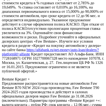
стоимости кредита в % годовых составляет от 2,785% до
19,649%. % ставка составляет от 0,010% до 16,100%, на
диапазонах первоначального взноса от 15,000% до 90,000% от
стоимости автомобиля, при сроке кредита от 12 до 96 мес. и
определяется индивидуально. Указанное предложение
действует в случае оформления полиса КАСКО. При отказе от
полиса КАСКО/отсутствии пролонгации процентная ставка
увеличится на 3%. Оценивайте свои финансовые
возможности и риски. Подробнее уточняйте в официальных
дилерских центрах «Faw Bestune». Изучите все условия
кредита в разделе «Кредит на покупку автомобиля у дилера»
на сайте банка
https://alfabank.ru/get-money/auto-loan/dealers/?
platformId=alfasite
Кредит предоставляет АО Альфа-Банк. ИНН
7728168971 ОГРН 1027700067328 место нахождение 107078, г.
Москва, ул. Каланчевская, д. 27. Ген.лицензия ЦБ РФ № 1326
от 16.01.2015. Предложение ограничено и не является
публичной офертой.»
Bestune Кредит +
Предложение распространяется на новые автомобили Faw
Bestune B70 NEW 2024 года производства, Faw Bestune T90
2024-2025 годов производства и действует в салонах
официальных дилеров марки Faw Bestune до 31.08.2026
(включительно). Параметры программы «Bestune Кредит +»:
валюта кредита – рубли РФ; срок кредита – 12-96 мес.; сумма