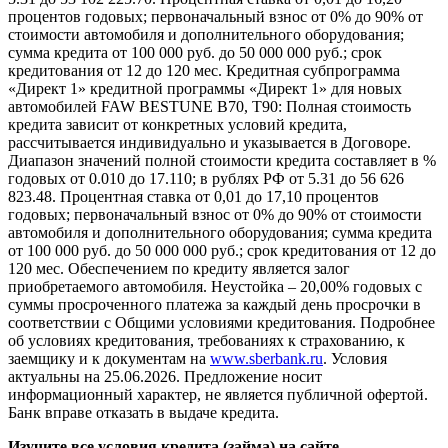
процентов годовых; первоначальный взнос от 0% до 90% от
стоимости автомобиля и дополнительного оборудования;
сумма кредита от 100 000 руб. до 50 000 000 руб.; срок
кредитования от 12 до 120 мес. Кредитная субпрограмма
«Директ 1» кредитной программы «Директ 1» для новых
автомобилей FAW BESTUNE B70, T90: Полная стоимость
кредита зависит от конкретных условий кредита,
рассчитывается индивидуально и указывается в Договоре.
Диапазон значений полной стоимости кредита составляет в %
годовых от 0.010 до 17.110; в рублях РФ от 5.31 до 56 626
823.48. Процентная ставка от 0,01 до 17,10 процентов
годовых; первоначальный взнос от 0% до 90% от стоимости
автомобиля и дополнительного оборудования; сумма кредита
от 100 000 руб. до 50 000 000 руб.; срок кредитования от 12 до
120 мес. Обеспечением по кредиту является залог
приобретаемого автомобиля. Неустойка – 20,00% годовых с
суммы просроченного платежа за каждый день просрочки в
соответствии с Общими условиями кредитования. Подробнее
об условиях кредитования, требованиях к страхованию, к
заемщику и к документам на
www.sberbank.ru
. Условия
актуальны на 25.06.2026. Предложение носит
информационный характер, не является публичной офертой.
Банк вправе отказать в выдаче кредита.
Изучите все условия кредита (займа) на сайте