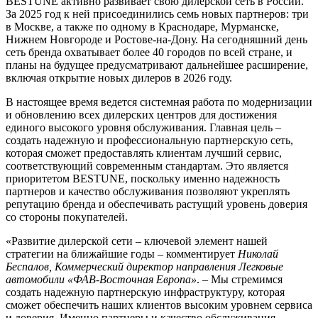
BESTUNE активно развивает свою дилерской сеть в России.
За 2025 год к ней присоединились семь новых партнеров: три
в Москве, а также по одному в Краснодаре, Мурманске,
Нижнем Новгороде и Ростове-на-Дону. На сегодняшний день
сеть бренда охватывает более 40 городов по всей стране, и
планы на будущее предусматривают дальнейшее расширение,
включая открытие новых дилеров в 2026 году.
В настоящее время ведется системная работа по модернизации
и обновлению всех дилерских центров для достижения
единого высокого уровня обслуживания. Главная цель –
создать надежную и профессиональную партнерскую сеть,
которая сможет предоставлять клиентам лучший сервис,
соответствующий современным стандартам. Это является
приоритетом BESTUNE, поскольку именно надежность
партнеров и качество обслуживания позволяют укреплять
репутацию бренда и обеспечивать растущий уровень доверия
со стороны покупателей.
«Развитие дилерской сети – ключевой элемент нашей
стратегии на ближайшие годы – комментирует
Николай
Беспалов, Коммерческий директор направления Легковые
автомобили «ФАВ-Восточная Европа»
. – Мы стремимся
создать надежную партнерскую инфраструктуру, которая
сможет обеспечить наших клиентов высоким уровнем сервиса
и доверия. Именно партнеры и качество обслуживания