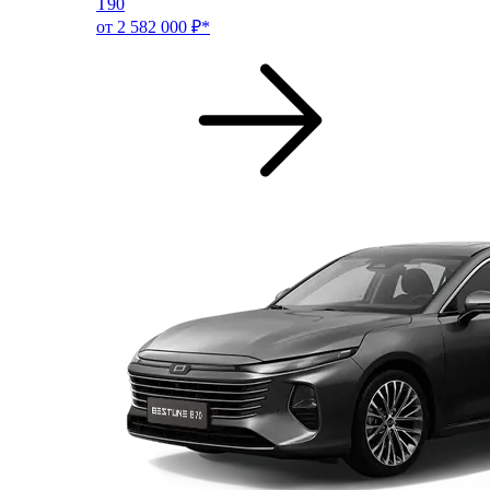
T90
от 2 582 000 ₽*