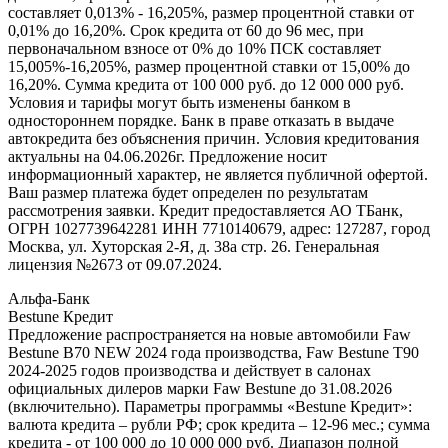
составляет 0,013% - 16,205%, размер процентной ставки от
0,01% до 16,20%. Срок кредита от 60 до 96 мес, при
первоначальном взносе от 0% до 10% ПСК составляет
15,005%-16,205%, размер процентной ставки от 15,00% до
16,20%. Сумма кредита от 100 000 руб. до 12 000 000 руб.
Условия и тарифы могут быть изменены банком в
одностороннем порядке. Банк в праве отказать в выдаче
автокредита без объяснения причин. Условия кредитования
актуальны на 04.06.2026г. Предложение носит
информационный характер, не является публичной офертой.
Ваш размер платежа будет определен по результатам
рассмотрения заявки. Кредит предоставляется АО ТБанк,
ОГРН 1027739642281 ИНН 7710140679, адрес: 127287, город
Москва, ул. Хуторская 2-Я, д. 38а стр. 26. Генеральная
лицензия №2673 от 09.07.2024.
Альфа-Банк
Bestune Кредит
Предложение распространяется на новые автомобили Faw
Bestune B70 NEW 2024 года производства, Faw Bestune T90
2024-2025 годов производства и действует в салонах
официальных дилеров марки Faw Bestune до 31.08.2026
(включительно). Параметры программы «Bestune Кредит»:
валюта кредита – рубли РФ; срок кредита – 12-96 мес.; сумма
кредита - от 100 000 до 10 000 000 руб. Диапазон полной