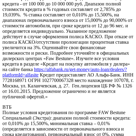
кредита - от 100 000 до 10 000 000 руб. Диапазон полной
стоимости кредита в % годовых составляет от 2,785% до
19,039%. % ставка составляет от 0,010% до 15,500%, на
диапазонах первоначального взноса от 15,000% до 90,000% от
стоимости автомобиля, при сроке кредита от 12 до 96 мес. и
определяется индивидуально. Указанное предложение
действует в случае оформления полиса КАСКО. При отказе от
полиса КАСКО/отсутствии пролонгации процентная ставка
увеличится на 3%. Оценивайте свои финансовые
возможности и риски. Подробнее уточняйте в официальных
дилерских центрах «Faw Bestune». Изучите все условия
кредита в разделе «Кредит на покупку автомобиля у дилера»
на сайте банка
https://alfabank.ru/get-money/auto-loan/dealers/?
platformId=alfasite
Кредит предоставляет АО Альфа-Банк. ИНН
7728168971 ОГРН 1027700067328 место нахождение 107078, г.
Москва, ул. Каланчевская, д. 27. Ген.лицензия ЦБ РФ № 1326
от 16.01.2015. Предложение ограничено и не является
публичной офертой.»
ВТБ
Полные условия кредитования по программе FAW Bestune
Специальный (Экстра): диапазон полной стоимости кредита:
от 0,010% до 15,500%, минимальная ставка – 0,01%
(определяется в зависимости от первоначального взноса и
срока кредитования), первоначальный взнос от 0%, сумма