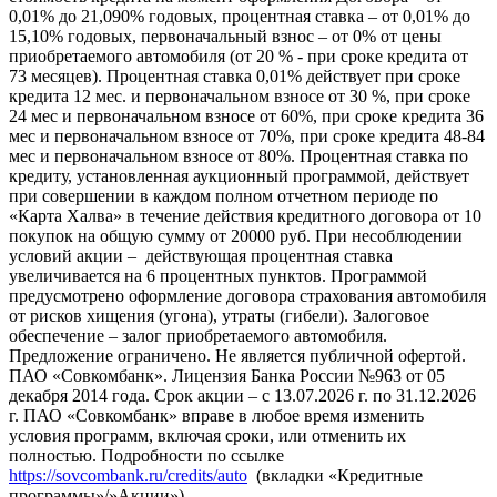
0,01% до 21,090% годовых, процентная ставка – от 0,01% до
15,10% годовых, первоначальный взнос – от 0% от цены
приобретаемого автомобиля (от 20 % - при сроке кредита от
73 месяцев). Процентная ставка 0,01% действует при сроке
кредита 12 мес. и первоначальном взносе от 30 %, при сроке
24 мес и первоначальном взносе от 60%, при сроке кредита 36
мес и первоначальном взносе от 70%, при сроке кредита 48-84
мес и первоначальном взносе от 80%. Процентная ставка по
кредиту, установленная аукционный программой, действует
при совершении в каждом полном отчетном периоде по
«Карта Халва» в течение действия кредитного договора от 10
покупок на общую сумму от 20000 руб. При несоблюдении
условий акции – действующая процентная ставка
увеличивается на 6 процентных пунктов. Программой
предусмотрено оформление договора страхования автомобиля
от рисков хищения (угона), утраты (гибели). Залоговое
обеспечение – залог приобретаемого автомобиля.
Предложение ограничено. Не является публичной офертой.
ПАО «Совкомбанк». Лицензия Банка России №963 от 05
декабря 2014 года. Срок акции – с 13.07.2026 г. по 31.12.2026
г. ПАО «Совкомбанк» вправе в любое время изменить
условия программ, включая сроки, или отменить их
полностью. Подробности по ссылке
https://sovcombank.ru/credits/auto
(вкладки «Кредитные
программы»/»Акции»).