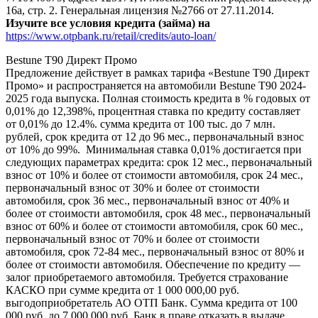
16а, стр. 2. Генеральная лицензия №2766 от 27.11.2014.
Изучите все условия кредита (займа) на
https://www.otpbank.ru/retail/credits/auto-loan/
Bestune T90 Директ Промо
Предложение действует в рамках тарифа «Bestune T90 Директ
Промо» и распространяется на автомобили Bestune T90 2024-
2025 года выпуска. Полная стоимость кредита в % годовых от
0,01% до 12,398%, процентная ставка по кредиту составляет
от 0,01% до 12.4%. сумма кредита от 100 тыс. до 7 млн.
рублей, срок кредита от 12 до 96 мес., первоначальный взнос
от 10% до 99%. Минимальная ставка 0,01% достигается при
следующих параметрах кредита: срок 12 мес., первоначальный
взнос от 10% и более от стоимости автомобиля, срок 24 мес.,
первоначальный взнос от 30% и более от стоимости
автомобиля, срок 36 мес., первоначальный взнос от 40% и
более от стоимости автомобиля, срок 48 мес., первоначальный
взнос от 60% и более от стоимости автомобиля, срок 60 мес.,
первоначальный взнос от 70% и более от стоимости
автомобиля, срок 72-84 мес., первоначальный взнос от 80% и
более от стоимости автомобиля. Обеспечение по кредиту —
залог приобретаемого автомобиля. Требуется страхование
КАСКО при сумме кредита от 1 000 000,00 руб.
выгодоприобретатель АО ОТП Банк. Сумма кредита от 100
000 руб. до 7 000 000 руб. Банк в праве отказать в выдаче