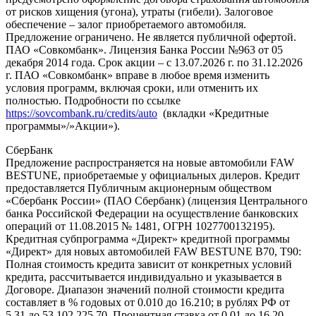
от рисков хищения (угона), утраты (гибели). Залоговое
обеспечение – залог приобретаемого автомобиля.
Предложение ограничено. Не является публичной офертой.
ПАО «Совкомбанк». Лицензия Банка России №963 от 05
декабря 2014 года. Срок акции – с 13.07.2026 г. по 31.12.2026
г. ПАО «Совкомбанк» вправе в любое время изменить
условия программ, включая сроки, или отменить их
полностью. Подробности по ссылке
https://sovcombank.ru/credits/auto
(вкладки «Кредитные
программы»/»Акции»).
СберБанк
Предложение распространяется на новые автомобили FAW
BESTUNE, приобретаемые у официальных дилеров. Кредит
предоставляется Публичным акционерным обществом
«Сбербанк России» (ПАО Сбербанк) (лицензия Центрального
банка Российской Федерации на осуществление банковских
операций от 11.08.2015 № 1481, ОГРН 1027700132195).
Кредитная субпрограмма «Директ» кредитной программы
«Директ» для новых автомобилей FAW BESTUNE B70, T90:
Полная стоимость кредита зависит от конкретных условий
кредита, рассчитывается индивидуально и указывается в
Договоре. Диапазон значений полной стоимости кредита
составляет в % годовых от 0.010 до 16.210; в рублях РФ от
5.31 до 53 102 225.70. Процентная ставка от 0,01 до 16,20