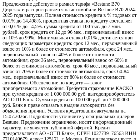
Предложение действует в рамках тарифа «Bestune B70
Директ» и распространяется на автомобили Bestune B70 2024-
2025 года выпуска. Полная стоимость кредита в % годовых от
0,01% до 14,498%, процентная ставка по кредиту составляет
от 0,01% до 14,5%. сумма кредита от 100 тыс. до 7 млн.
рублей, срок кредита от 12 до 96 мес., первоначальный взнос
от 10% до 99%. Минимальная ставка 0,01% достигается при
следующих параметрах кредита: срок 12 мес., первоначальный
взнос от 10% и более от стоимости автомобиля, срок 24 мес.,
первоначальный взнос от 40% и более от стоимости
автомобиля, срок 36 мес., первоначальный взнос от 60% и
более от стоимости автомобиля, срок 48 мес., первоначальный
взнос от 70% и более от стоимости автомобиля, срок 60-84
мес., первоначальный взнос от 80% и более от стоимости
автомобиля. Обеспечение по кредиту — залог
приобретаемого автомобиля. Требуется страхование КАСКО
при сумме кредита от 1 000 000,00 руб. выгодоприобретатель
АО ОТП Банк. Сумма кредита от 100 000 руб. до 7 000 000
руб. Банк в праве отказать в выдаче автокредита без
объяснения причин. Условия кредитования актуальны на
15.07.2026г. Подробности уточняйте у официальных дилеров
Bestune. Предложение ограничено, носит информационный
характер, не является публичной офертой. Кредит
предоставляется АО «ОТП Банк», ОГРН 1027739176563 ИНН
7710140679, адрес: 125171, г. Москва, Ленинградское шоссе, д.