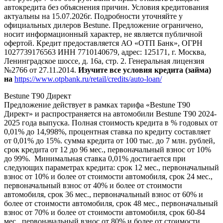
автокредита без объяснения причин. Условия кредитования
актуальны на 15.07.2026г. Подробности уточняйте у
официальных дилеров Bestune. Предложение ограничено,
носит информационный характер, не является публичной
офертой. Кредит предоставляется АО «ОТП Банк», ОГРН
1027739176563 ИНН 7710140679, адрес: 125171, г. Москва,
Ленинградское шоссе, д. 16а, стр. 2. Генеральная лицензия
№2766 от 27.11.2014.
Изучите все условия кредита (займа)
на
https://www.otpbank.ru/retail/credits/auto-loan/
Bestune T90 Директ
Предложение действует в рамках тарифа «Bestune T90
Директ» и распространяется на автомобили Bestune T90 2024-
2025 года выпуска. Полная стоимость кредита в % годовых от
0,01% до 14,998%, процентная ставка по кредиту составляет
от 0,01% до 15%. сумма кредита от 100 тыс. до 7 млн. рублей,
срок кредита от 12 до 96 мес., первоначальный взнос от 10%
до 99%. Минимальная ставка 0,01% достигается при
следующих параметрах кредита: срок 12 мес., первоначальный
взнос от 10% и более от стоимости автомобиля, срок 24 мес.,
первоначальный взнос от 40% и более от стоимости
автомобиля, срок 36 мес., первоначальный взнос от 60% и
более от стоимости автомобиля, срок 48 мес., первоначальный
взнос от 70% и более от стоимости автомобиля, срок 60-84
мес., первоначальный взнос от 80% и более от стоимости