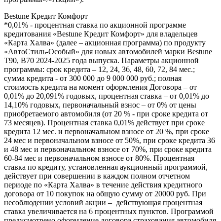
Bestune Кредит Комфорт
*0,01% - процентная ставка по акционной программе
кредитования «Bestune Кредит Комфорт» для владельцев
«Карта Халва» (далее – акционная программа) по продукту
«АвтоСтиль-Особый» для новых автомобилей марки Bestune
T90, B70 2024-2025 года выпуска. Параметры акционной
программы: срок кредита – 12, 24, 36, 48, 60, 72, 84 мес.;
сумма кредита - от 300 000 до 9 000 000 руб.; полная
стоимость кредита на момент оформления Договора – от
0,01% до 20,091% годовых, процентная ставка – от 0,01% до
14,10% годовых, первоначальный взнос – от 0% от цены
приобретаемого автомобиля (от 20 % - при сроке кредита от
73 месяцев). Процентная ставка 0,01% действует при сроке
кредита 12 мес. и первоначальном взносе от 20 %, при сроке
24 мес и первоначальном взносе от 50%, при сроке кредита 36
и 48 мес и первоначальном взносе от 70%, при сроке кредита
60-84 мес и первоначальном взносе от 80%. Процентная
ставка по кредиту, установленная аукционный программой,
действует при совершении в каждом полном отчетном
периоде по «Карта Халва» в течение действия кредитного
договора от 10 покупок на общую сумму от 20000 руб. При
несоблюдении условий акции – действующая процентная
ставка увеличивается на 6 процентных пунктов. Программой
предусмотрено оформление договора страхования автомобиля