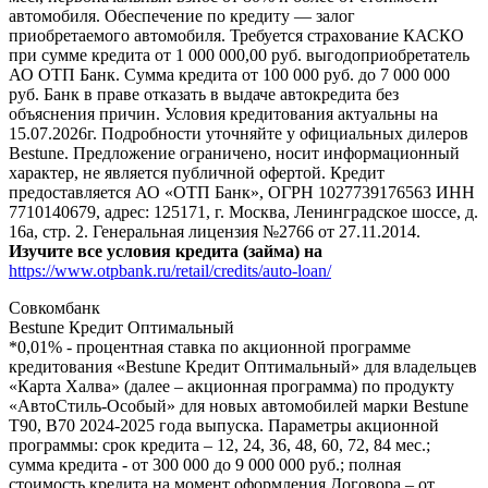
автомобиля. Обеспечение по кредиту — залог
приобретаемого автомобиля. Требуется страхование КАСКО
при сумме кредита от 1 000 000,00 руб. выгодоприобретатель
АО ОТП Банк. Сумма кредита от 100 000 руб. до 7 000 000
руб. Банк в праве отказать в выдаче автокредита без
объяснения причин. Условия кредитования актуальны на
15.07.2026г. Подробности уточняйте у официальных дилеров
Bestune. Предложение ограничено, носит информационный
характер, не является публичной офертой. Кредит
предоставляется АО «ОТП Банк», ОГРН 1027739176563 ИНН
7710140679, адрес: 125171, г. Москва, Ленинградское шоссе, д.
16а, стр. 2. Генеральная лицензия №2766 от 27.11.2014.
Изучите все условия кредита (займа) на
https://www.otpbank.ru/retail/credits/auto-loan/
Совкомбанк
Bestune Кредит Оптимальный
*0,01% - процентная ставка по акционной программе
кредитования «Bestune Кредит Оптимальный» для владельцев
«Карта Халва» (далее – акционная программа) по продукту
«АвтоСтиль-Особый» для новых автомобилей марки Bestune
T90, B70 2024-2025 года выпуска. Параметры акционной
программы: срок кредита – 12, 24, 36, 48, 60, 72, 84 мес.;
сумма кредита - от 300 000 до 9 000 000 руб.; полная
стоимость кредита на момент оформления Договора – от