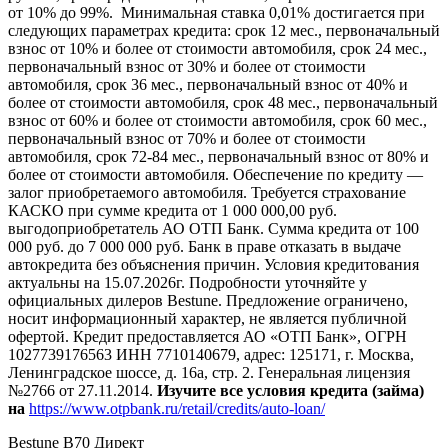
от 10% до 99%. Минимальная ставка 0,01% достигается при
следующих параметрах кредита: срок 12 мес., первоначальный
взнос от 10% и более от стоимости автомобиля, срок 24 мес.,
первоначальный взнос от 30% и более от стоимости
автомобиля, срок 36 мес., первоначальный взнос от 40% и
более от стоимости автомобиля, срок 48 мес., первоначальный
взнос от 60% и более от стоимости автомобиля, срок 60 мес.,
первоначальный взнос от 70% и более от стоимости
автомобиля, срок 72-84 мес., первоначальный взнос от 80% и
более от стоимости автомобиля. Обеспечение по кредиту —
залог приобретаемого автомобиля. Требуется страхование
КАСКО при сумме кредита от 1 000 000,00 руб.
выгодоприобретатель АО ОТП Банк. Сумма кредита от 100
000 руб. до 7 000 000 руб. Банк в праве отказать в выдаче
автокредита без объяснения причин. Условия кредитования
актуальны на 15.07.2026г. Подробности уточняйте у
официальных дилеров Bestune. Предложение ограничено,
носит информационный характер, не является публичной
офертой. Кредит предоставляется АО «ОТП Банк», ОГРН
1027739176563 ИНН 7710140679, адрес: 125171, г. Москва,
Ленинградское шоссе, д. 16а, стр. 2. Генеральная лицензия
№2766 от 27.11.2014.
Изучите все условия кредита (займа)
на
https://www.otpbank.ru/retail/credits/auto-loan/
Bestune B70 Директ