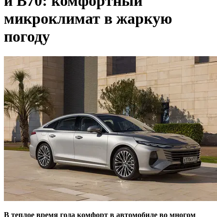
и B70: комфортный
микроклимат в жаркую
погоду
В теплое время года комфорт в автомобиле во многом