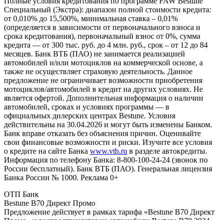
Полные условия кредитования по программе FAW Bestune
Специальный (Экстра): диапазон полной стоимости кредита:
от 0,010% до 15,500%, минимальная ставка – 0,01%
(определяется в зависимости от первоначального взноса и
срока кредитования), первоначальный взнос от 0%, сумма
кредита — от 300 тыс. руб. до 4 млн. руб., срок – от 12 до 84
месяцев. Банк ВТБ (ПАО) не занимается реализацией
автомобилей и/или мотоциклов на коммерческой основе, а
также не осуществляет страховую деятельность. Данное
предложение не ограничивает возможности приобретения
мотоциклов/автомобилей в кредит на других условиях. Не
является офертой. Дополнительная информация о наличии
автомобилей, сроках и условиях программы — в
официальных дилерских центрах Bestune. Условия
действительны на 30.04.2026 и могут быть изменены Банком.
Банк вправе отказать без объяснения причин. Оценивайте
свои финансовые возможности и риски. Изучите все условия
о кредите на сайте Банка
www.vtb.ru
в разделе автокредиты.
Информация по телефону Банка: 8-800-100-24-24 (звонок по
России бесплатный). Банк ВТБ (ПАО). Генеральная лицензия
Банка России № 1000. Реклама 0+
ОТП Банк
Bestune B70 Директ Промо
Предложение действует в рамках тарифа «Bestune B70 Директ