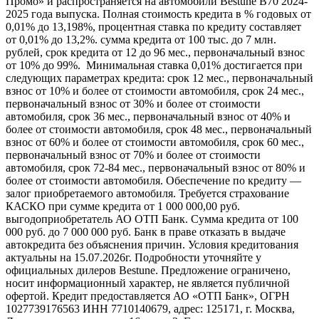
Промо» и распространяется на автомобили Bestune B70 2024-
2025 года выпуска. Полная стоимость кредита в % годовых от
0,01% до 13,198%, процентная ставка по кредиту составляет
от 0,01% до 13,2%. сумма кредита от 100 тыс. до 7 млн.
рублей, срок кредита от 12 до 96 мес., первоначальный взнос
от 10% до 99%. Минимальная ставка 0,01% достигается при
следующих параметрах кредита: срок 12 мес., первоначальный
взнос от 10% и более от стоимости автомобиля, срок 24 мес.,
первоначальный взнос от 30% и более от стоимости
автомобиля, срок 36 мес., первоначальный взнос от 40% и
более от стоимости автомобиля, срок 48 мес., первоначальный
взнос от 60% и более от стоимости автомобиля, срок 60 мес.,
первоначальный взнос от 70% и более от стоимости
автомобиля, срок 72-84 мес., первоначальный взнос от 80% и
более от стоимости автомобиля. Обеспечение по кредиту —
залог приобретаемого автомобиля. Требуется страхование
КАСКО при сумме кредита от 1 000 000,00 руб.
выгодоприобретатель АО ОТП Банк. Сумма кредита от 100
000 руб. до 7 000 000 руб. Банк в праве отказать в выдаче
автокредита без объяснения причин. Условия кредитования
актуальны на 15.07.2026г. Подробности уточняйте у
официальных дилеров Bestune. Предложение ограничено,
носит информационный характер, не является публичной
офертой. Кредит предоставляется АО «ОТП Банк», ОГРН
1027739176563 ИНН 7710140679, адрес: 125171, г. Москва,