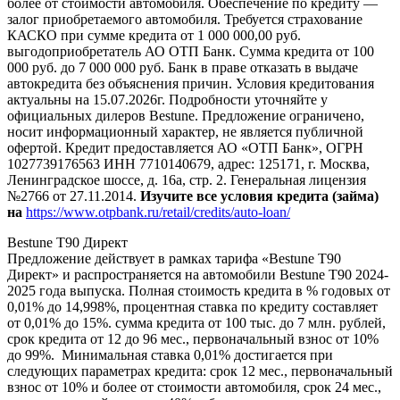
более от стоимости автомобиля. Обеспечение по кредиту —
залог приобретаемого автомобиля. Требуется страхование
КАСКО при сумме кредита от 1 000 000,00 руб.
выгодоприобретатель АО ОТП Банк. Сумма кредита от 100
000 руб. до 7 000 000 руб. Банк в праве отказать в выдаче
автокредита без объяснения причин. Условия кредитования
актуальны на 15.07.2026г. Подробности уточняйте у
официальных дилеров Bestune. Предложение ограничено,
носит информационный характер, не является публичной
офертой. Кредит предоставляется АО «ОТП Банк», ОГРН
1027739176563 ИНН 7710140679, адрес: 125171, г. Москва,
Ленинградское шоссе, д. 16а, стр. 2. Генеральная лицензия
№2766 от 27.11.2014.
Изучите все условия кредита (займа)
на
https://www.otpbank.ru/retail/credits/auto-loan/
Bestune T90 Директ
Предложение действует в рамках тарифа «Bestune T90
Директ» и распространяется на автомобили Bestune T90 2024-
2025 года выпуска. Полная стоимость кредита в % годовых от
0,01% до 14,998%, процентная ставка по кредиту составляет
от 0,01% до 15%. сумма кредита от 100 тыс. до 7 млн. рублей,
срок кредита от 12 до 96 мес., первоначальный взнос от 10%
до 99%. Минимальная ставка 0,01% достигается при
следующих параметрах кредита: срок 12 мес., первоначальный
взнос от 10% и более от стоимости автомобиля, срок 24 мес.,