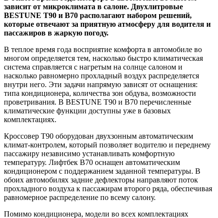
зависит от микроклимата в салоне. Двухлитровые
BESTUNE
T90 и B70 располагают набором решений,
которые отвечают за приятную атмосферу для водителя и
пассажиров в жаркую погоду.
В теплое время года восприятие комфорта в автомобиле во
многом определяется тем, насколько быстро климатическая
система справляется с нагретым на солнце салоном и
насколько равномерно прохладный воздух распределяется
внутри него. Эти задачи напрямую зависят от оснащения:
типа кондиционера, количества зон обдува, возможности
проветривания. В BESTUNE T90 и B70 перечисленные
климатические функции доступны уже в базовых
комплектациях.
Кроссовер T90 оборудован двухзонным автоматическим
климат-контролем, который позволяет водителю и переднему
пассажиру независимо устанавливать комфортную
температуру. Лифтбек B70 оснащен автоматическим
кондиционером с поддержанием заданной температуры. В
обоих автомобилях задние дефлекторы направляют поток
прохладного воздуха к пассажирам второго ряда, обеспечивая
равномерное распределение по всему салону.
Помимо кондиционера, модели во всех комплектациях