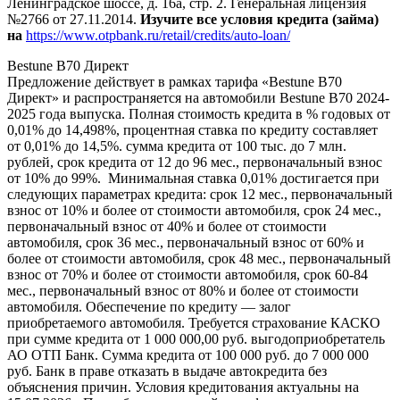
Ленинградское шоссе, д. 16а, стр. 2. Генеральная лицензия
№2766 от 27.11.2014.
Изучите все условия кредита (займа)
на
https://www.otpbank.ru/retail/credits/auto-loan/
Bestune B70 Директ
Предложение действует в рамках тарифа «Bestune B70
Директ» и распространяется на автомобили Bestune B70 2024-
2025 года выпуска. Полная стоимость кредита в % годовых от
0,01% до 14,498%, процентная ставка по кредиту составляет
от 0,01% до 14,5%. сумма кредита от 100 тыс. до 7 млн.
рублей, срок кредита от 12 до 96 мес., первоначальный взнос
от 10% до 99%. Минимальная ставка 0,01% достигается при
следующих параметрах кредита: срок 12 мес., первоначальный
взнос от 10% и более от стоимости автомобиля, срок 24 мес.,
первоначальный взнос от 40% и более от стоимости
автомобиля, срок 36 мес., первоначальный взнос от 60% и
более от стоимости автомобиля, срок 48 мес., первоначальный
взнос от 70% и более от стоимости автомобиля, срок 60-84
мес., первоначальный взнос от 80% и более от стоимости
автомобиля. Обеспечение по кредиту — залог
приобретаемого автомобиля. Требуется страхование КАСКО
при сумме кредита от 1 000 000,00 руб. выгодоприобретатель
АО ОТП Банк. Сумма кредита от 100 000 руб. до 7 000 000
руб. Банк в праве отказать в выдаче автокредита без
объяснения причин. Условия кредитования актуальны на