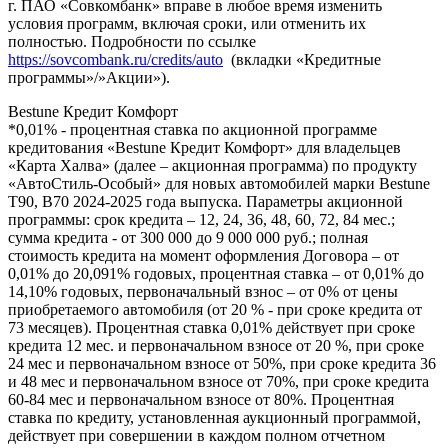
г. ПАО «Совкомбанк» вправе в любое время изменить
условия программ, включая сроки, или отменить их
полностью. Подробности по ссылке
https://sovcombank.ru/credits/auto
(вкладки «Кредитные
программы»/»Акции»).
Bestune Кредит Комфорт
*0,01% - процентная ставка по акционной программе
кредитования «Bestune Кредит Комфорт» для владельцев
«Карта Халва» (далее – акционная программа) по продукту
«АвтоСтиль-Особый» для новых автомобилей марки Bestune
T90, B70 2024-2025 года выпуска. Параметры акционной
программы: срок кредита – 12, 24, 36, 48, 60, 72, 84 мес.;
сумма кредита - от 300 000 до 9 000 000 руб.; полная
стоимость кредита на момент оформления Договора – от
0,01% до 20,091% годовых, процентная ставка – от 0,01% до
14,10% годовых, первоначальный взнос – от 0% от цены
приобретаемого автомобиля (от 20 % - при сроке кредита от
73 месяцев). Процентная ставка 0,01% действует при сроке
кредита 12 мес. и первоначальном взносе от 20 %, при сроке
24 мес и первоначальном взносе от 50%, при сроке кредита 36
и 48 мес и первоначальном взносе от 70%, при сроке кредита
60-84 мес и первоначальном взносе от 80%. Процентная
ставка по кредиту, установленная аукционный программой,
действует при совершении в каждом полном отчетном