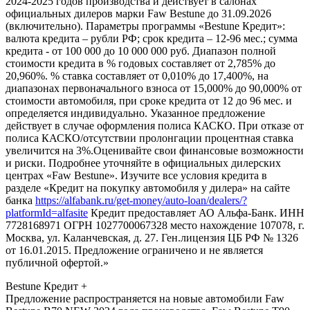
2024-2025 годов производства и действует в салонах
официальных дилеров марки Faw Bestune до 31.09.2026
(включительно). Параметры программы «Bestune Кредит»:
валюта кредита – рубли РФ; срок кредита – 12-96 мес.; сумма
кредита - от 100 000 до 10 000 000 руб. Диапазон полной
стоимости кредита в % годовых составляет от 2,785% до
20,960%. % ставка составляет от 0,010% до 17,400%, на
диапазонах первоначального взноса от 15,000% до 90,000% от
стоимости автомобиля, при сроке кредита от 12 до 96 мес. и
определяется индивидуально. Указанное предложение
действует в случае оформления полиса КАСКО. При отказе от
полиса КАСКО/отсутствии пролонгации процентная ставка
увеличится на 3%.Оценивайте свои финансовые возможности
и риски. Подробнее уточняйте в официальных дилерских
центрах «Faw Bestune». Изучите все условия кредита в
разделе «Кредит на покупку автомобиля у дилера» на сайте
банка
https://alfabank.ru/get-money/auto-loan/dealers/?
platformId=alfasite
Кредит предоставляет АО Альфа-Банк. ИНН
7728168971 ОГРН 1027700067328 место нахождение 107078, г.
Москва, ул. Каланчевская, д. 27. Ген.лицензия ЦБ РФ № 1326
от 16.01.2015. Предложение ограничено и не является
публичной офертой.»
Bestune Кредит +
Предложение распространяется на новые автомобили Faw