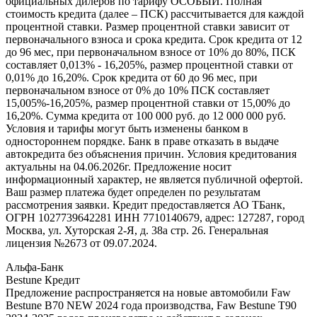
официальных дилеров по тарифу ОСОБЫЙ. Полная
стоимость кредита (далее – ПСК) рассчитывается для каждой
процентной ставки. Размер процентной ставки зависит от
первоначального взноса и срока кредита. Срок кредита от 12
до 96 мес, при первоначальном взносе от 10% до 80%, ПСК
составляет 0,013% - 16,205%, размер процентной ставки от
0,01% до 16,20%. Срок кредита от 60 до 96 мес, при
первоначальном взносе от 0% до 10% ПСК составляет
15,005%-16,205%, размер процентной ставки от 15,00% до
16,20%. Сумма кредита от 100 000 руб. до 12 000 000 руб.
Условия и тарифы могут быть изменены банком в
одностороннем порядке. Банк в праве отказать в выдаче
автокредита без объяснения причин. Условия кредитования
актуальны на 04.06.2026г. Предложение носит
информационный характер, не является публичной офертой.
Ваш размер платежа будет определен по результатам
рассмотрения заявки. Кредит предоставляется АО ТБанк,
ОГРН 1027739642281 ИНН 7710140679, адрес: 127287, город
Москва, ул. Хуторская 2-Я, д. 38а стр. 26. Генеральная
лицензия №2673 от 09.07.2024.
Альфа-Банк
Bestune Кредит
Предложение распространяется на новые автомобили Faw
Bestune B70 NEW 2024 года производства, Faw Bestune T90