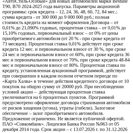
«АвтоСтиль-Особый» для новых автомобилей марки Bestune
T90, B70 2024-2025 года выпуска. Параметры акционной
программы: срок кредита – 12, 24, 36, 48, 60, 72, 84 мес.;
сумма кредита - от 300 000 до 9 000 000 руб.; полная
стоимость кредита на момент оформления Договора – от
0,01% до 21,090% годовых, процентная ставка – от 0,01% до
15,10% годовых, первоначальный взнос – от 0% от цены
приобретаемого автомобиля (от 20 % - при сроке кредита от
73 месяцев). Процентная ставка 0,01% действует при сроке
кредита 12 мес. и первоначальном взносе от 30 %, при сроке
24 мес и первоначальном взносе от 60%, при сроке кредита 36
мес и первоначальном взносе от 70%, при сроке кредита 48-84
мес и первоначальном взносе от 80%. Процентная ставка по
кредиту, установленная аукционный программой, действует
при совершении в каждом полном отчетном периоде по
«Карта Халва» в течение действия кредитного договора от 10
покупок на общую сумму от 20000 руб. При несоблюдении
условий акции – действующая процентная ставка
увеличивается на 6 процентных пунктов. Программой
предусмотрено оформление договора страхования автомобиля
от рисков хищения (угона), утраты (гибели). Залоговое
обеспечение – залог приобретаемого автомобиля.
Предложение ограничено. Не является публичной офертой.
ПАО «Совкомбанк». Лицензия Банка России №963 от 05
декабря 2014 года. Срок акции – с 13.07.2026 г. по 31.12.2026