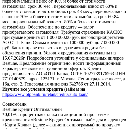
первоначальный взнос от 40% и более от стоимости
автомобиля, срок 36 мес., первоначальный взнос от 60% и
более от стоимости автомобиля, срок 48 мес., первоначальный
взнос от 70% и более от стоимости автомобиля, срок 60-84
мес., первоначальный взнос от 80% и более от стоимости
автомобиля. Обеспечение по кредиту — залог
приобретаемого автомобиля. Требуется страхование КАСКО
при сумме кредита от 1 000 000,00 руб. выгодоприобретатель
АО ОТП Банк. Сумма кредита от 100 000 руб. до 7 000 000
руб. Банк в праве отказать в выдаче автокредита без
объяснения причин. Условия кредитования актуальны на
15.07.2026г. Подробности уточняйте у официальных дилеров
Bestune. Предложение ограничено, носит информационный
характер, не является публичной офертой. Кредит
предоставляется АО «ОТП Банк», ОГРН 1027739176563 ИНН
7710140679, адрес: 125171, г. Москва, Ленинградское шоссе, д.
16а, стр. 2. Генеральная лицензия №2766 от 27.11.2014.
Изучите все условия кредита (займа) на
https://www.otpbank.ru/retail/credits/auto-loan/
Совкомбанк
Bestune Кредит Оптимальный
*0,01% - процентная ставка по акционной программе
кредитования «Bestune Кредит Оптимальный» для владельцев
«Карта Халва» (далее – акционная программа) по продукту