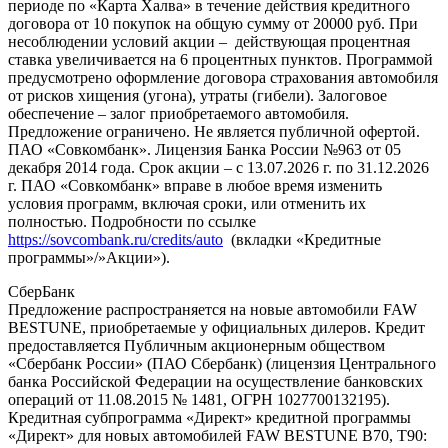
периоде по «Карта Халва» в течение действия кредитного
договора от 10 покупок на общую сумму от 20000 руб. При
несоблюдении условий акции – действующая процентная
ставка увеличивается на 6 процентных пунктов. Программой
предусмотрено оформление договора страхования автомобиля
от рисков хищения (угона), утраты (гибели). Залоговое
обеспечение – залог приобретаемого автомобиля.
Предложение ограничено. Не является публичной офертой.
ПАО «Совкомбанк». Лицензия Банка России №963 от 05
декабря 2014 года. Срок акции – с 13.07.2026 г. по 31.12.2026
г. ПАО «Совкомбанк» вправе в любое время изменить
условия программ, включая сроки, или отменить их
полностью. Подробности по ссылке
https://sovcombank.ru/credits/auto
(вкладки «Кредитные
программы»/»Акции»).
СберБанк
Предложение распространяется на новые автомобили FAW
BESTUNE, приобретаемые у официальных дилеров. Кредит
предоставляется Публичным акционерным обществом
«Сбербанк России» (ПАО Сбербанк) (лицензия Центрального
банка Российской Федерации на осуществление банковских
операций от 11.08.2015 № 1481, ОГРН 1027700132195).
Кредитная субпрограмма «Директ» кредитной программы
«Директ» для новых автомобилей FAW BESTUNE B70, T90: