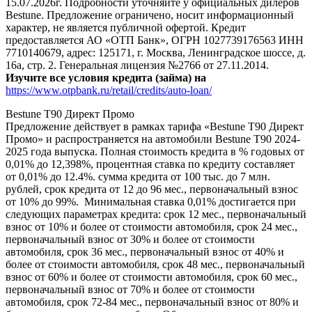
15.07.2026г. Подробности уточняйте у официальных дилеров
Bestune. Предложение ограничено, носит информационный
характер, не является публичной офертой. Кредит
предоставляется АО «ОТП Банк», ОГРН 1027739176563 ИНН
7710140679, адрес: 125171, г. Москва, Ленинградское шоссе, д.
16а, стр. 2. Генеральная лицензия №2766 от 27.11.2014.
Изучите все условия кредита (займа) на
https://www.otpbank.ru/retail/credits/auto-loan/
Bestune T90 Директ Промо
Предложение действует в рамках тарифа «Bestune T90 Директ
Промо» и распространяется на автомобили Bestune T90 2024-
2025 года выпуска. Полная стоимость кредита в % годовых от
0,01% до 12,398%, процентная ставка по кредиту составляет
от 0,01% до 12.4%. сумма кредита от 100 тыс. до 7 млн.
рублей, срок кредита от 12 до 96 мес., первоначальный взнос
от 10% до 99%. Минимальная ставка 0,01% достигается при
следующих параметрах кредита: срок 12 мес., первоначальный
взнос от 10% и более от стоимости автомобиля, срок 24 мес.,
первоначальный взнос от 30% и более от стоимости
автомобиля, срок 36 мес., первоначальный взнос от 40% и
более от стоимости автомобиля, срок 48 мес., первоначальный
взнос от 60% и более от стоимости автомобиля, срок 60 мес.,
первоначальный взнос от 70% и более от стоимости
автомобиля, срок 72-84 мес., первоначальный взнос от 80% и