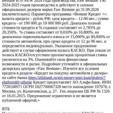
Bestune B70 NEW 2024 года производства, Faw Bestune T90
2024-2025 годов производства и действует в салонах
официальных дилеров марки Faw Bestune до 31.09.2026
(включительно). Параметры программы «Bestune Кредит +»:
валюта кредита – рубли РФ; срок кредита – 12-96 мес.; сумма
кредита - от 100 000 до 10 000 000 руб. Диапазон полной
стоимости кредита в % годовых составляет от 2,785% до
20,350%. % ставка составляет от 0,010% до 16,800%, на
диапазонах первоначального взноса от 15,000% до 90,000% от
стоимости автомобиля, при сроке кредита от 12 до 96 мес. и
определяется индивидуально. Указанное предложение
действует в случае оформления полиса КАСКО. При отказе от
полиса КАСКО/отсутствии пролонгации процентная ставка
увеличится на 3%. Оценивайте свои финансовые
возможности и риски. Подробнее уточняйте в официальных
дилерских центрах «Faw Bestune». Изучите все условия
кредита в разделе «Кредит на покупку автомобиля у дилера»
на сайте банка
https://alfabank.ru/get-money/auto-loan/dealers/?
platformId=alfasite
Кредит предоставляет АО Альфа-Банк. ИНН
7728168971 ОГРН 1027700067328 место нахождение 107078, г.
Москва, ул. Каланчевская, д. 27. Ген.лицензия ЦБ РФ № 1326
от 16.01.2015. Предложение ограничено и не является
публичной офертой.»
ВТБ