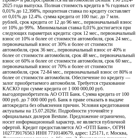
2025 года выпуска. Полная стоимость кредита в % годовых от
0,01% до 12,398%, процентная ставка по кредиту составляет
от 0,01% до 12.4%. сумма кредита от 100 тыс. до 7 млн.
рублей, срок кредита от 12 до 96 мес., первоначальный взнос
от 10% до 99%. Минимальная ставка 0,01% достигается при
следующих параметрах кредита: срок 12 мес., первоначальный
взнос от 10% и более от стоимости автомобиля, срок 24 мес.,
первоначальный взнос от 30% и более от стоимости
автомобиля, срок 36 мес., первоначальный взнос от 40% и
более от стоимости автомобиля, срок 48 мес., первоначальный
взнос от 60% и более от стоимости автомобиля, срок 60 мес.,
первоначальный взнос от 70% и более от стоимости
автомобиля, срок 72-84 мес., первоначальный взнос от 80% и
более от стоимости автомобиля. Обеспечение по кредиту —
залог приобретаемого автомобиля. Требуется страхование
КАСКО при сумме кредита от 1 000 000,00 руб.
выгодоприобретатель АО ОТП Банк. Сумма кредита от 100
000 руб. до 7 000 000 руб. Банк в праве отказать в выдаче
автокредита без объяснения причин. Условия кредитования
актуальны на 15.07.2026г. Подробности уточняйте у
официальных дилеров Bestune. Предложение ограничено,
носит информационный характер, не является публичной
офертой. Кредит предоставляется АО «ОТП Банк», ОГРН
1027739176563 ИНН 7710140679, адрес: 125171, г. Москва,