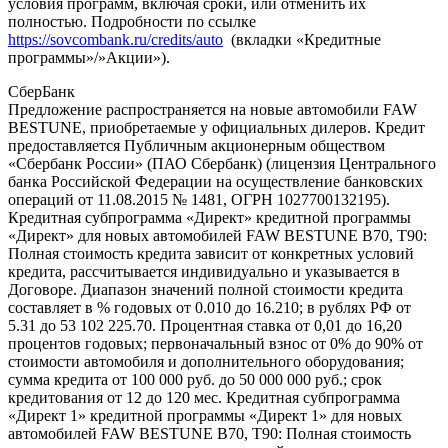
условия программ, включая сроки, или отменить их
полностью. Подробности по ссылке
https://sovcombank.ru/credits/auto
(вкладки «Кредитные
программы»/»Акции»).
СберБанк
Предложение распространяется на новые автомобили FAW
BESTUNE, приобретаемые у официальных дилеров. Кредит
предоставляется Публичным акционерным обществом
«Сбербанк России» (ПАО Сбербанк) (лицензия Центрального
банка Российской Федерации на осуществление банковских
операций от 11.08.2015 № 1481, ОГРН 1027700132195).
Кредитная субпрограмма «Директ» кредитной программы
«Директ» для новых автомобилей FAW BESTUNE B70, T90:
Полная стоимость кредита зависит от конкретных условий
кредита, рассчитывается индивидуально и указывается в
Договоре. Диапазон значений полной стоимости кредита
составляет в % годовых от 0.010 до 16.210; в рублях РФ от
5.31 до 53 102 225.70. Процентная ставка от 0,01 до 16,20
процентов годовых; первоначальный взнос от 0% до 90% от
стоимости автомобиля и дополнительного оборудования;
сумма кредита от 100 000 руб. до 50 000 000 руб.; срок
кредитования от 12 до 120 мес. Кредитная субпрограмма
«Директ 1» кредитной программы «Директ 1» для новых
автомобилей FAW BESTUNE B70, T90: Полная стоимость