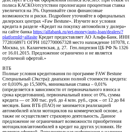
полиса КАСКО/отсутствии пролонгации процентная ставка
увеличится на 3%. Оценивайте свои финансовые
возможности и риски. Подробнее уточняйте в официальных
дилерских центрах «Faw Bestune». Изучите все условия
кредита в разделе «Кредит на покупку автомобиля у дилера»
на сайте банка
https://alfabank.ru/get-money/auto-loan/dealers/?
platformId=alfasite
Кредит предоставляет АО Альфа-Банк. ИНН
7728168971 ОГРН 1027700067328 место нахождение 107078, г.
Москва, ул. Каланчевская, д. 27. Ген.лицензия ЦБ РФ № 1326
от 16.01.2015. Предложение ограничено и не является
публичной офертой.»
ВТБ
Полные условия кредитования по программе FAW Bestune
Специальный (Экстра): диапазон полной стоимости кредита:
от 0,010% до 15,500%, минимальная ставка – 0,01%
(определяется в зависимости от первоначального взноса и
срока кредитования), первоначальный взнос от 0%, сумма
кредита — от 300 тыс. руб. до 4 млн. руб., срок – от 12 до 84
месяцев. Банк ВТБ (ПАО) не занимается реализацией
автомобилей и/или мотоциклов на коммерческой основе, а
также не осуществляет страховую деятельность. Данное
предложение не ограничивает возможности приобретения
мотоциклов/автомобилей в кредит на других условиях. Не
является офертой. Дополнительная информация о наличии