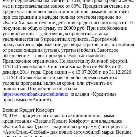
мес и первоначальном взносе от 70%, при сроке кредита 48-84
мес и первоначальном взносе от 80%. Процентная ставка по
кредиту, установленная аукционный программой, действует
при совершении в каждом полном отчетном периоде по
«Карта Халва» в течение действия кредитного договора от 10
покупок на общую сумму от 20000 руб. При несоблюдении
условий акции – действующая процентная ставка
увеличивается на 6 процентных пунктов. Программой
предусмотрено оформление договора страхования автомобиля
от рисков хищения (угона), утраты (гибели). Залоговое
обеспечение – залог приобретаемого автомобиля.
Предложение ограничено. Не является публичной офертой.
ПАО «Совкомбанк». Лицензия Банка России №963 от 05
декабря 2014 года. Срок акции – с 13.07.2026 г. по 31.12.2026
г. ПАО «Совкомбанк» вправе в любое время изменить
условия программ, включая сроки, или отменить их
полностью. Подробности по ссылке
https://sovcombank.ru/credits/auto
(вкладки «Кредитные
программы»/»Акции»).
Bestune Кредит Комфорт
*0,01% - процентная ставка по акционной программе
кредитования «Bestune Кредит Комфорт» для владельцев
«Карта Халва» (далее – акционная программа) по продукту
«АвтоСтиль-Особый» для новых автомобилей марки Bestune