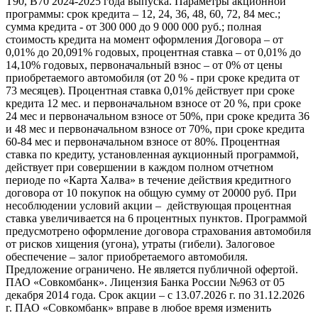
T90, B70 2024-2025 года выпуска. Параметры акционной
программы: срок кредита – 12, 24, 36, 48, 60, 72, 84 мес.;
сумма кредита - от 300 000 до 9 000 000 руб.; полная
стоимость кредита на момент оформления Договора – от
0,01% до 20,091% годовых, процентная ставка – от 0,01% до
14,10% годовых, первоначальный взнос – от 0% от цены
приобретаемого автомобиля (от 20 % - при сроке кредита от
73 месяцев). Процентная ставка 0,01% действует при сроке
кредита 12 мес. и первоначальном взносе от 20 %, при сроке
24 мес и первоначальном взносе от 50%, при сроке кредита 36
и 48 мес и первоначальном взносе от 70%, при сроке кредита
60-84 мес и первоначальном взносе от 80%. Процентная
ставка по кредиту, установленная аукционный программой,
действует при совершении в каждом полном отчетном
периоде по «Карта Халва» в течение действия кредитного
договора от 10 покупок на общую сумму от 20000 руб. При
несоблюдении условий акции – действующая процентная
ставка увеличивается на 6 процентных пунктов. Программой
предусмотрено оформление договора страхования автомобиля
от рисков хищения (угона), утраты (гибели). Залоговое
обеспечение – залог приобретаемого автомобиля.
Предложение ограничено. Не является публичной офертой.
ПАО «Совкомбанк». Лицензия Банка России №963 от 05
декабря 2014 года. Срок акции – с 13.07.2026 г. по 31.12.2026
г. ПАО «Совкомбанк» вправе в любое время изменить