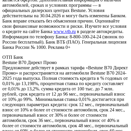
автомобилей, сроках и условиях программы — в
официальных дилерских центрах Bestune. Условия
действительны на 30.04.2026 и могут быть изменены Банком.
Банк вправе отказать без объяснения причин. Оценивайте
свои финансовые возможности и риски. Изучите все условия
о кредите на сайте Банка
www.vtb.ru
в разделе автокредиты.
Информация по телефону Банка: 8-800-100-24-24 (звонок по
России бесплатный). Банк ВТБ (ПАО). Генеральная лицензия
Банка России № 1000. Реклама 0+
ОТП Банк
Bestune B70 Директ Промо
Предложение действует в рамках тарифа «Bestune B70 Директ
Промо» и распространяется на автомобили Bestune B70 2024-
2025 года выпуска. Полная стоимость кредита в % годовых от
0,01% до 13,198%, процентная ставка по кредиту составляет
от 0,01% до 13,2%. сумма кредита от 100 тыс. до 7 млн.
рублей, срок кредита от 12 до 96 мес., первоначальный взнос
от 10% до 99%. Минимальная ставка 0,01% достигается при
следующих параметрах кредита: срок 12 мес., первоначальный
взнос от 10% и более от стоимости автомобиля, срок 24 мес.,
первоначальный взнос от 30% и более от стоимости
автомобиля, срок 36 мес., первоначальный взнос от 40% и
более от стоимости автомобиля, срок 48 мес., первоначальный
взнос от 60% и более от стоимости автомобиля, срок 60 мес.,