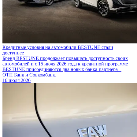
Кредитные условия на автомобили BESTUNE стали
доступнее
Бренд BESTUNE продолжает повышать доступность своих
автомобилей и с 15 июля 2026 года к кредитной программе
BESTUNE присоединяются два новых банка-партнера –
ОТП Банк и Совкомбанк.
16 июля 2026