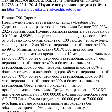
Ленинградское шоссе, д. 16а, стр. 2. Генеральная лицензия
№2766 от 27.11.2014.
Изучите все условия кредита (займа)
на
https://www.otpbank.ru/retail/credits/auto-loan/
Bestune T90 Директ
Предложение действует в рамках тарифа «Bestune T90
Директ» и распространяется на автомобили Bestune T90 2024-
2025 года выпуска. Полная стоимость кредита в % годовых от
0,01% до 14,998%, процентная ставка по кредиту составляет
от 0,01% до 15%. сумма кредита от 100 тыс. до 7 млн. рублей,
срок кредита от 12 до 96 мес., первоначальный взнос от 10%
до 99%. Минимальная ставка 0,01% достигается при
следующих параметрах кредита: срок 12 мес., первоначальный
взнос от 10% и более от стоимости автомобиля, срок 24 мес.,
первоначальный взнос от 40% и более от стоимости
автомобиля, срок 36 мес., первоначальный взнос от 60% и
более от стоимости автомобиля, срок 48 мес., первоначальный
взнос от 70% и более от стоимости автомобиля, срок 60-84
мес., первоначальный взнос от 80% и более от стоимости
автомобиля. Обеспечение по кредиту — залог
приобретаемого автомобиля. Требуется страхование КАСКО
при сумме кредита от 1 000 000,00 руб. выгодоприобретатель
АО ОТП Банк. Сумма кредита от 100 000 руб. до 7 000 000
руб. Банк в праве отказать в выдаче автокредита без
объяснения причин. Условия кредитования актуальны на