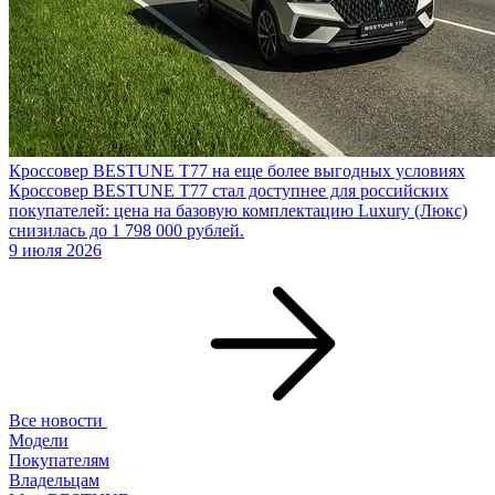
Кроссовер BESTUNE T77 на еще более выгодных условиях
Кроссовер BESTUNE T77 стал доступнее для российских
покупателей: цена на базовую комплектацию Luxury (Люкс)
снизилась до 1 798 000 рублей.
9 июля 2026
Все новости
Модели
Покупателям
Владельцам