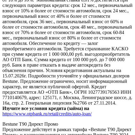
следующих параметрах кредита: срок 12 мес., первоначальный
взнос от 10% и более от стоимости автомобиля, срок 24 мес.,
первоначальный взнос от 40% и более от стоимости
автомобиля, срок 36 мес., первоначальный взнос от 60% и
более от стоимости автомобиля, срок 48 мес., первоначальный
взнос от 70% и более от стоимости автомобиля, срок 60-84
мес., первоначальный взнос от 80% и более от стоимости
автомобиля. Обеспечение по кредиту — залог
приобретаемого автомобиля. Требуется страхование КАСКО
при сумме кредита от 1 000 000,00 руб. выгодоприобретатель
АО ОТП Банк. Сумма кредита от 100 000 руб. до 7 000 000
руб. Банк в праве отказать в выдаче автокредита без
объяснения причин. Условия кредитования актуальны на
15.07.2026г. Подробности уточняйте у официальных дилеров
Bestune. Предложение ограничено, носит информационный
характер, не является публичной офертой. Кредит
предоставляется АО «ОТП Банк», ОГРН 1027739176563 ИНН
7710140679, адрес: 125171, г. Москва, Ленинградское шоссе, д.
16а, стр. 2. Генеральная лицензия №2766 от 27.11.2014.
Изучите все условия кредита (займа) на
https://www.otpbank.ru/retail/credits/auto-loan/
Bestune T90 Директ Промо
Предложение действует в рамках тарифа «Bestune T90 Директ
Промо» и распространяется на автомобили Bestune T90 2024-