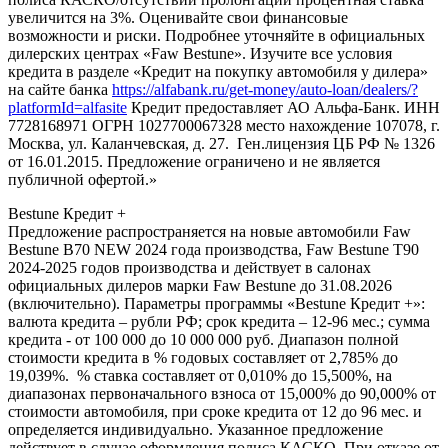
увеличится на 3%. Оценивайте свои финансовые
возможности и риски. Подробнее уточняйте в официальных
дилерских центрах «Faw Bestune». Изучите все условия
кредита в разделе «Кредит на покупку автомобиля у дилера»
на сайте банка
https://alfabank.ru/get-money/auto-loan/dealers/?
platformId=alfasite
Кредит предоставляет АО Альфа-Банк. ИНН
7728168971 ОГРН 1027700067328 место нахождение 107078, г.
Москва, ул. Каланчевская, д. 27. Ген.лицензия ЦБ РФ № 1326
от 16.01.2015. Предложение ограничено и не является
публичной офертой.»
Bestune Кредит +
Предложение распространяется на новые автомобили Faw
Bestune B70 NEW 2024 года производства, Faw Bestune T90
2024-2025 годов производства и действует в салонах
официальных дилеров марки Faw Bestune до 31.08.2026
(включительно). Параметры программы «Bestune Кредит +»:
валюта кредита – рубли РФ; срок кредита – 12-96 мес.; сумма
кредита - от 100 000 до 10 000 000 руб. Диапазон полной
стоимости кредита в % годовых составляет от 2,785% до
19,039%. % ставка составляет от 0,010% до 15,500%, на
диапазонах первоначального взноса от 15,000% до 90,000% от
стоимости автомобиля, при сроке кредита от 12 до 96 мес. и
определяется индивидуально. Указанное предложение
действует в случае оформления полиса КАСКО. При отказе от