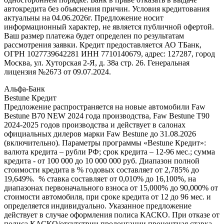
автокредита без объяснения причин. Условия кредитования
актуальны на 04.06.2026г. Предложение носит
информационный характер, не является публичной офертой.
Ваш размер платежа будет определен по результатам
рассмотрения заявки. Кредит предоставляется АО ТБанк,
ОГРН 1027739642281 ИНН 7710140679, адрес: 127287, город
Москва, ул. Хуторская 2-Я, д. 38а стр. 26. Генеральная
лицензия №2673 от 09.07.2024.
Альфа-Банк
Bestune Кредит
Предложение распространяется на новые автомобили Faw
Bestune B70 NEW 2024 года производства, Faw Bestune T90
2024-2025 годов производства и действует в салонах
официальных дилеров марки Faw Bestune до 31.08.2026
(включительно). Параметры программы «Bestune Кредит»:
валюта кредита – рубли РФ; срок кредита – 12-96 мес.; сумма
кредита - от 100 000 до 10 000 000 руб. Диапазон полной
стоимости кредита в % годовых составляет от 2,785% до
19,649%. % ставка составляет от 0,010% до 16,100%, на
диапазонах первоначального взноса от 15,000% до 90,000% от
стоимости автомобиля, при сроке кредита от 12 до 96 мес. и
определяется индивидуально. Указанное предложение
действует в случае оформления полиса КАСКО. При отказе от
полиса КАСКО/отсутствии пролонгации процентная ставка