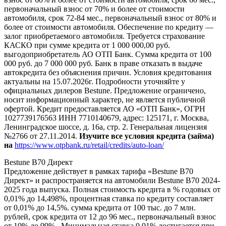
первоначальный взнос от 70% и более от стоимости
автомобиля, срок 72-84 мес., первоначальный взнос от 80% и
более от стоимости автомобиля. Обеспечение по кредиту —
залог приобретаемого автомобиля. Требуется страхование
КАСКО при сумме кредита от 1 000 000,00 руб.
выгодоприобретатель АО ОТП Банк. Сумма кредита от 100
000 руб. до 7 000 000 руб. Банк в праве отказать в выдаче
автокредита без объяснения причин. Условия кредитования
актуальны на 15.07.2026г. Подробности уточняйте у
официальных дилеров Bestune. Предложение ограничено,
носит информационный характер, не является публичной
офертой. Кредит предоставляется АО «ОТП Банк», ОГРН
1027739176563 ИНН 7710140679, адрес: 125171, г. Москва,
Ленинградское шоссе, д. 16а, стр. 2. Генеральная лицензия
№2766 от 27.11.2014.
Изучите все условия кредита (займа)
на
https://www.otpbank.ru/retail/credits/auto-loan/
Bestune B70 Директ
Предложение действует в рамках тарифа «Bestune B70
Директ» и распространяется на автомобили Bestune B70 2024-
2025 года выпуска. Полная стоимость кредита в % годовых от
0,01% до 14,498%, процентная ставка по кредиту составляет
от 0,01% до 14,5%. сумма кредита от 100 тыс. до 7 млн.
рублей, срок кредита от 12 до 96 мес., первоначальный взнос
от 10% до 99%. Минимальная ставка 0,01% достигается при