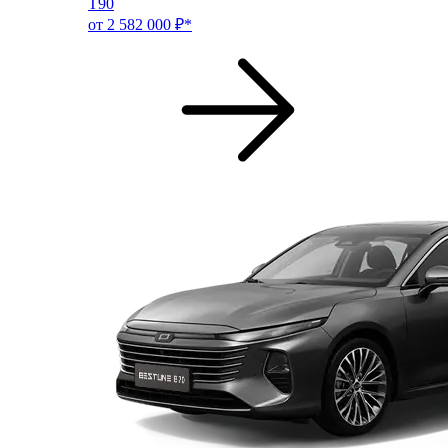
T90
от 2 582 000 ₽*