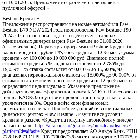
от 16.01.2015. Предложение ограничено и не является
публичной офертой.»
Bestune Кредит +
Предложение распространяется на новые автомобили Faw
Bestune B70 NEW 2024 года производства, Faw Bestune T90
2024-2025 годов производства и действует в салонах
официальных дилеров марки Faw Bestune до 31.08.2026
(включительно). Параметры программы «Bestune Кредит +»:
валюта кредита – рубли РФ; срок кредита – 12-96 мес.; сумма
кредита - от 100 000 до 10 000 000 руб. Диапазон полной
стоимости кредита в % годовых составляет от 2,785% до
19,039%. % ставка составляет от 0,010% до 15,500%, на
диапазонах первоначального взноса от 15,000% до 90,000% от
стоимости автомобиля, при сроке кредита от 12 до 96 мес. и
определяется индивидуально. Указанное предложение
действует в случае оформления полиса КАСКО. При отказе от
полиса КАСКО/отсутствии пролонгации процентная ставка
увеличится на 3%. Оценивайте свои финансовые
возможности и риски. Подробнее уточняйте в официальных
дилерских центрах «Faw Bestune». Изучите все условия
кредита в разделе «Кредит на покупку автомобиля у дилера»
на сайте банка
https://alfabank.ru/get-money/auto-loan/dealers/?
platformId=alfasite
Кредит предоставляет АО Альфа-Банк. ИНН
7728168971 ОГРН 1027700067328 место нахождение 107078, г.