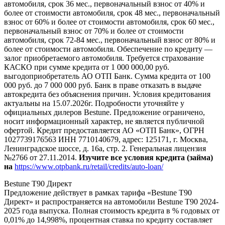
автомобиля, срок 36 мес., первоначальный взнос от 40% и
более от стоимости автомобиля, срок 48 мес., первоначальный
взнос от 60% и более от стоимости автомобиля, срок 60 мес.,
первоначальный взнос от 70% и более от стоимости
автомобиля, срок 72-84 мес., первоначальный взнос от 80% и
более от стоимости автомобиля. Обеспечение по кредиту —
залог приобретаемого автомобиля. Требуется страхование
КАСКО при сумме кредита от 1 000 000,00 руб.
выгодоприобретатель АО ОТП Банк. Сумма кредита от 100
000 руб. до 7 000 000 руб. Банк в праве отказать в выдаче
автокредита без объяснения причин. Условия кредитования
актуальны на 15.07.2026г. Подробности уточняйте у
официальных дилеров Bestune. Предложение ограничено,
носит информационный характер, не является публичной
офертой. Кредит предоставляется АО «ОТП Банк», ОГРН
1027739176563 ИНН 7710140679, адрес: 125171, г. Москва,
Ленинградское шоссе, д. 16а, стр. 2. Генеральная лицензия
№2766 от 27.11.2014.
Изучите все условия кредита (займа)
на
https://www.otpbank.ru/retail/credits/auto-loan/
Bestune T90 Директ
Предложение действует в рамках тарифа «Bestune T90
Директ» и распространяется на автомобили Bestune T90 2024-
2025 года выпуска. Полная стоимость кредита в % годовых от
0,01% до 14,998%, процентная ставка по кредиту составляет