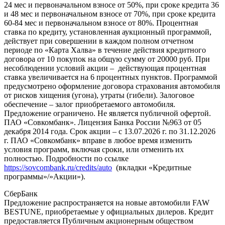
24 мес и первоначальном взносе от 50%, при сроке кредита 36
и 48 мес и первоначальном взносе от 70%, при сроке кредита
60-84 мес и первоначальном взносе от 80%. Процентная
ставка по кредиту, установленная аукционный программой,
действует при совершении в каждом полном отчетном
периоде по «Карта Халва» в течение действия кредитного
договора от 10 покупок на общую сумму от 20000 руб. При
несоблюдении условий акции – действующая процентная
ставка увеличивается на 6 процентных пунктов. Программой
предусмотрено оформление договора страхования автомобиля
от рисков хищения (угона), утраты (гибели). Залоговое
обеспечение – залог приобретаемого автомобиля.
Предложение ограничено. Не является публичной офертой.
ПАО «Совкомбанк». Лицензия Банка России №963 от 05
декабря 2014 года. Срок акции – с 13.07.2026 г. по 31.12.2026
г. ПАО «Совкомбанк» вправе в любое время изменить
условия программ, включая сроки, или отменить их
полностью. Подробности по ссылке
https://sovcombank.ru/credits/auto
(вкладки «Кредитные
программы»/»Акции»).
СберБанк
Предложение распространяется на новые автомобили FAW
BESTUNE, приобретаемые у официальных дилеров. Кредит
предоставляется Публичным акционерным обществом