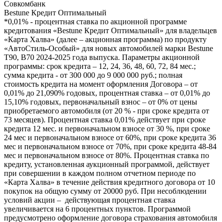
Совкомбанк
Bestune Кредит Оптимальный
*0,01% - процентная ставка по акционной программе
кредитования «Bestune Кредит Оптимальный» для владельцев
«Карта Халва» (далее – акционная программа) по продукту
«АвтоСтиль-Особый» для новых автомобилей марки Bestune
T90, B70 2024-2025 года выпуска. Параметры акционной
программы: срок кредита – 12, 24, 36, 48, 60, 72, 84 мес.;
сумма кредита - от 300 000 до 9 000 000 руб.; полная
стоимость кредита на момент оформления Договора – от
0,01% до 21,090% годовых, процентная ставка – от 0,01% до
15,10% годовых, первоначальный взнос – от 0% от цены
приобретаемого автомобиля (от 20 % - при сроке кредита от
73 месяцев). Процентная ставка 0,01% действует при сроке
кредита 12 мес. и первоначальном взносе от 30 %, при сроке
24 мес и первоначальном взносе от 60%, при сроке кредита 36
мес и первоначальном взносе от 70%, при сроке кредита 48-84
мес и первоначальном взносе от 80%. Процентная ставка по
кредиту, установленная аукционный программой, действует
при совершении в каждом полном отчетном периоде по
«Карта Халва» в течение действия кредитного договора от 10
покупок на общую сумму от 20000 руб. При несоблюдении
условий акции – действующая процентная ставка
увеличивается на 6 процентных пунктов. Программой
предусмотрено оформление договора страхования автомобиля