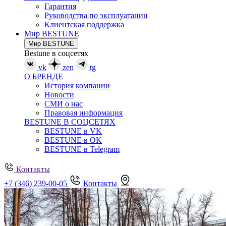
Гарантия
Руководства по эксплуатации
Клиентская поддержка
Мир BESTUNE
Мир BESTUNE
Bestune в соцсетях
vk
zen
tg
О БРЕНДЕ
История компании
Новости
СМИ о нас
Правовая информация
BESTUNE В СОЦСЕТЯХ
BESTUNE в VK
BESTUNE в OK
BESTUNE в Telegram
Контакты
+7 (346) 239-00-05
Контакты