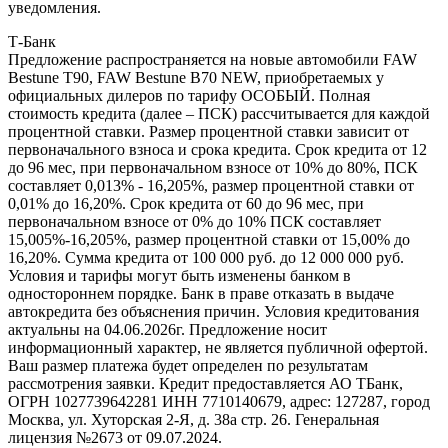
уведомления.
Т-Банк
Предложение распространяется на новые автомобили FAW
Bestune T90, FAW Bestune В70 NEW, приобретаемых у
официальных дилеров по тарифу ОСОБЫЙ. Полная
стоимость кредита (далее – ПСК) рассчитывается для каждой
процентной ставки. Размер процентной ставки зависит от
первоначального взноса и срока кредита. Срок кредита от 12
до 96 мес, при первоначальном взносе от 10% до 80%, ПСК
составляет 0,013% - 16,205%, размер процентной ставки от
0,01% до 16,20%. Срок кредита от 60 до 96 мес, при
первоначальном взносе от 0% до 10% ПСК составляет
15,005%-16,205%, размер процентной ставки от 15,00% до
16,20%. Сумма кредита от 100 000 руб. до 12 000 000 руб.
Условия и тарифы могут быть изменены банком в
одностороннем порядке. Банк в праве отказать в выдаче
автокредита без объяснения причин. Условия кредитования
актуальны на 04.06.2026г. Предложение носит
информационный характер, не является публичной офертой.
Ваш размер платежа будет определен по результатам
рассмотрения заявки. Кредит предоставляется АО ТБанк,
ОГРН 1027739642281 ИНН 7710140679, адрес: 127287, город
Москва, ул. Хуторская 2-Я, д. 38а стр. 26. Генеральная
лицензия №2673 от 09.07.2024.