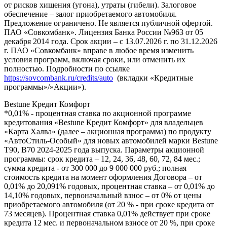
от рисков хищения (угона), утраты (гибели). Залоговое
обеспечение – залог приобретаемого автомобиля.
Предложение ограничено. Не является публичной офертой.
ПАО «Совкомбанк». Лицензия Банка России №963 от 05
декабря 2014 года. Срок акции – с 13.07.2026 г. по 31.12.2026
г. ПАО «Совкомбанк» вправе в любое время изменить
условия программ, включая сроки, или отменить их
полностью. Подробности по ссылке
https://sovcombank.ru/credits/auto
(вкладки «Кредитные
программы»/»Акции»).
Bestune Кредит Комфорт
*0,01% - процентная ставка по акционной программе
кредитования «Bestune Кредит Комфорт» для владельцев
«Карта Халва» (далее – акционная программа) по продукту
«АвтоСтиль-Особый» для новых автомобилей марки Bestune
T90, B70 2024-2025 года выпуска. Параметры акционной
программы: срок кредита – 12, 24, 36, 48, 60, 72, 84 мес.;
сумма кредита - от 300 000 до 9 000 000 руб.; полная
стоимость кредита на момент оформления Договора – от
0,01% до 20,091% годовых, процентная ставка – от 0,01% до
14,10% годовых, первоначальный взнос – от 0% от цены
приобретаемого автомобиля (от 20 % - при сроке кредита от
73 месяцев). Процентная ставка 0,01% действует при сроке
кредита 12 мес. и первоначальном взносе от 20 %, при сроке