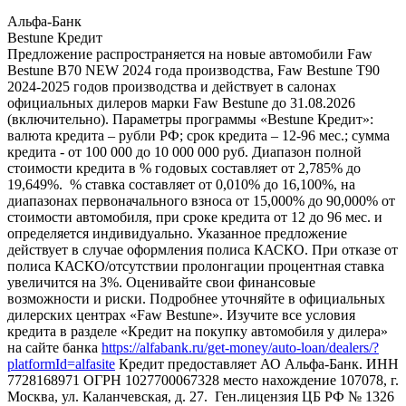
Альфа-Банк
Bestune Кредит
Предложение распространяется на новые автомобили Faw
Bestune B70 NEW 2024 года производства, Faw Bestune T90
2024-2025 годов производства и действует в салонах
официальных дилеров марки Faw Bestune до 31.08.2026
(включительно). Параметры программы «Bestune Кредит»:
валюта кредита – рубли РФ; срок кредита – 12-96 мес.; сумма
кредита - от 100 000 до 10 000 000 руб. Диапазон полной
стоимости кредита в % годовых составляет от 2,785% до
19,649%. % ставка составляет от 0,010% до 16,100%, на
диапазонах первоначального взноса от 15,000% до 90,000% от
стоимости автомобиля, при сроке кредита от 12 до 96 мес. и
определяется индивидуально. Указанное предложение
действует в случае оформления полиса КАСКО. При отказе от
полиса КАСКО/отсутствии пролонгации процентная ставка
увеличится на 3%. Оценивайте свои финансовые
возможности и риски. Подробнее уточняйте в официальных
дилерских центрах «Faw Bestune». Изучите все условия
кредита в разделе «Кредит на покупку автомобиля у дилера»
на сайте банка
https://alfabank.ru/get-money/auto-loan/dealers/?
platformId=alfasite
Кредит предоставляет АО Альфа-Банк. ИНН
7728168971 ОГРН 1027700067328 место нахождение 107078, г.
Москва, ул. Каланчевская, д. 27. Ген.лицензия ЦБ РФ № 1326