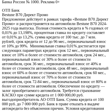
Банка России № 1000. Реклама 0+
ОТП Банк
Bestune B70 Директ Промо
Предложение действует в рамках тарифа «Bestune B70 Директ
Промо» и распространяется на автомобили Bestune B70 2024-
2025 года выпуска. Полная стоимость кредита в % годовых от
0,01% до 13,198%, процентная ставка по кредиту составляет
от 0,01% до 13,2%. сумма кредита от 100 тыс. до 7 млн.
рублей, срок кредита от 12 до 96 мес., первоначальный взнос
от 10% до 99%. Минимальная ставка 0,01% достигается при
следующих параметрах кредита: срок 12 мес., первоначальный
взнос от 10% и более от стоимости автомобиля, срок 24 мес.,
первоначальный взнос от 30% и более от стоимости
автомобиля, срок 36 мес., первоначальный взнос от 40% и
более от стоимости автомобиля, срок 48 мес., первоначальный
взнос от 60% и более от стоимости автомобиля, срок 60 мес.,
первоначальный взнос от 70% и более от стоимости
автомобиля, срок 72-84 мес., первоначальный взнос от 80% и
более от стоимости автомобиля. Обеспечение по кредиту —
залог приобретаемого автомобиля. Требуется страхование
КАСКО при сумме кредита от 1 000 000,00 руб.
выгодоприобретатель АО ОТП Банк. Сумма кредита от 100
000 руб. до 7 000 000 руб. Банк в праве отказать в выдаче
автокредита без объяснения причин. Условия кредитования