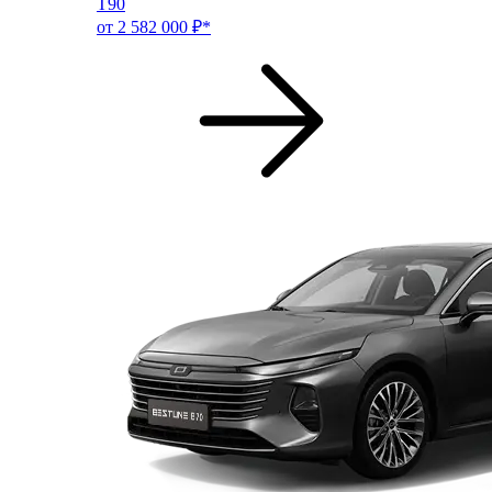
T90
от 2 582 000 ₽*