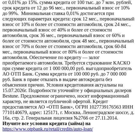
от 0,01% до 15%. сумма кредита от 100 тыс. до 7 млн. рублей,
срок кредита от 12 до 96 мес., первоначальный взнос от 10%
до 99%. Минимальная ставка 0,01% достигается при
следующих параметрах кредита: срок 12 мес., первоначальный
взнос от 10% и более от стоимости автомобиля, срок 24 мес.,
первоначальный взнос от 40% и более от стоимости
автомобиля, срок 36 мес., первоначальный взнос от 60% и
более от стоимости автомобиля, срок 48 мес., первоначальный
взнос от 70% и более от стоимости автомобиля, срок 60-84
мес., первоначальный взнос от 80% и более от стоимости
автомобиля. Обеспечение по кредиту — залог
приобретаемого автомобиля. Требуется страхование КАСКО
при сумме кредита от 1 000 000,00 руб. выгодоприобретатель
АО ОТП Банк. Сумма кредита от 100 000 руб. до 7 000 000
руб. Банк в праве отказать в выдаче автокредита без
объяснения причин. Условия кредитования актуальны на
15.07.2026г. Подробности уточняйте у официальных дилеров
Bestune. Предложение ограничено, носит информационный
характер, не является публичной офертой. Кредит
предоставляется АО «ОТП Банк», ОГРН 1027739176563 ИНН
7710140679, адрес: 125171, г. Москва, Ленинградское шоссе, д.
16а, стр. 2. Генеральная лицензия №2766 от 27.11.2014.
Изучите все условия кредита (займа) на
https://www.otpbank.ru/retail/credits/auto-loan/