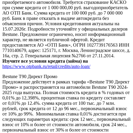
приобретаемого автомобиля. Требуется страхование КАСКО
при сумме кредита от 1 000 000,00 руб. выгодоприобретатель
АО ОТП Банк. Сумма кредита от 100 000 руб. до 7 000 000
руб. Банк в праве отказать в выдаче автокредита без
объяснения причин. Условия кредитования актуальны на
15.07.2026г. Подробности уточняйте у официальных дилеров
Bestune. Предложение ограничено, носит информационный
характер, не является публичной офертой. Кредит
предоставляется АО «ОТП Банк», ОГРН 1027739176563 ИНН
7710140679, адрес: 125171, г. Москва, Ленинградское шоссе, д.
16а, стр. 2. Генеральная лицензия №2766 от 27.11.2014.
Изучите все условия кредита (займа) на
https://www.otpbank.ru/retail/credits/auto-loan/
Bestune T90 Директ Промо
Предложение действует в рамках тарифа «Bestune T90 Директ
Промо» и распространяется на автомобили Bestune T90 2024-
2025 года выпуска. Полная стоимость кредита в % годовых от
0,01% до 12,398%, процентная ставка по кредиту составляет
от 0,01% до 12.4%. сумма кредита от 100 тыс. до 7 млн.
рублей, срок кредита от 12 до 96 мес., первоначальный взнос
от 10% до 99%. Минимальная ставка 0,01% достигается при
следующих параметрах кредита: срок 12 мес., первоначальный
взнос от 10% и более от стоимости автомобиля, срок 24 мес.,
первоначальный взнос от 30% и более от стоимости