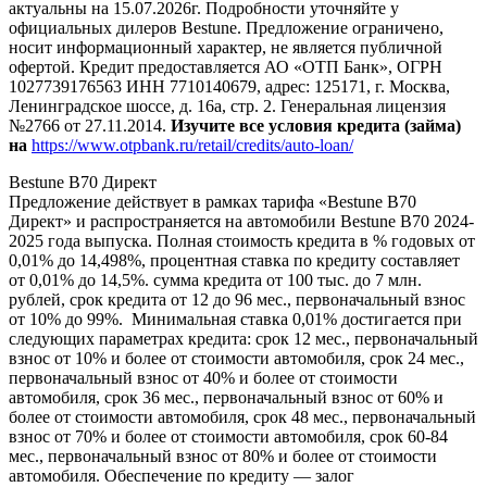
актуальны на 15.07.2026г. Подробности уточняйте у
официальных дилеров Bestune. Предложение ограничено,
носит информационный характер, не является публичной
офертой. Кредит предоставляется АО «ОТП Банк», ОГРН
1027739176563 ИНН 7710140679, адрес: 125171, г. Москва,
Ленинградское шоссе, д. 16а, стр. 2. Генеральная лицензия
№2766 от 27.11.2014.
Изучите все условия кредита (займа)
на
https://www.otpbank.ru/retail/credits/auto-loan/
Bestune B70 Директ
Предложение действует в рамках тарифа «Bestune B70
Директ» и распространяется на автомобили Bestune B70 2024-
2025 года выпуска. Полная стоимость кредита в % годовых от
0,01% до 14,498%, процентная ставка по кредиту составляет
от 0,01% до 14,5%. сумма кредита от 100 тыс. до 7 млн.
рублей, срок кредита от 12 до 96 мес., первоначальный взнос
от 10% до 99%. Минимальная ставка 0,01% достигается при
следующих параметрах кредита: срок 12 мес., первоначальный
взнос от 10% и более от стоимости автомобиля, срок 24 мес.,
первоначальный взнос от 40% и более от стоимости
автомобиля, срок 36 мес., первоначальный взнос от 60% и
более от стоимости автомобиля, срок 48 мес., первоначальный
взнос от 70% и более от стоимости автомобиля, срок 60-84
мес., первоначальный взнос от 80% и более от стоимости
автомобиля. Обеспечение по кредиту — залог