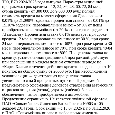
T90, B70 2024-2025 года выпуска. Параметры акционной
программы: срок кредита – 12, 24, 36, 48, 60, 72, 84 мес.;
сумма кредита - от 300 000 до 9 000 000 руб.; полная
стоимость кредита на момент оформления Договора – от
0,01% до 21,090% годовых, процентная ставка – от 0,01% до
15,10% годовых, первоначальный взнос – от 0% от цены
приобретаемого автомобиля (от 20 % - при сроке кредита от
73 месяцев). Процентная ставка 0,01% действует при сроке
кредита 12 мес. и первоначальном взносе от 30 %, при сроке
24 мес и первоначальном взносе от 60%, при сроке кредита 36
мес и первоначальном взносе от 70%, при сроке кредита 48-84
мес и первоначальном взносе от 80%. Процентная ставка по
кредиту, установленная аукционный программой, действует
при совершении в каждом полном отчетном периоде по
«Карта Халва» в течение действия кредитного договора от 10
покупок на общую сумму от 20000 руб. При несоблюдении
условий акции – действующая процентная ставка
увеличивается на 6 процентных пунктов. Программой
предусмотрено оформление договора страхования автомобиля
от рисков хищения (угона), утраты (гибели). Залоговое
обеспечение – залог приобретаемого автомобиля.
Предложение ограничено. Не является публичной офертой.
ПАО «Совкомбанк». Лицензия Банка России №963 от 05
декабря 2014 года. Срок акции – с 13.07.2026 г. по 31.12.2026
г. ПАО «Совкомбанк» вправе в любое время изменить