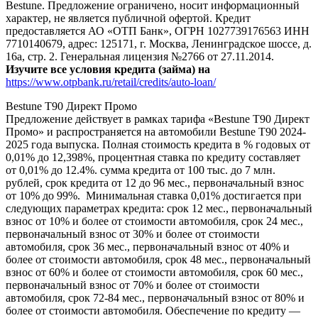
Bestune. Предложение ограничено, носит информационный
характер, не является публичной офертой. Кредит
предоставляется АО «ОТП Банк», ОГРН 1027739176563 ИНН
7710140679, адрес: 125171, г. Москва, Ленинградское шоссе, д.
16а, стр. 2. Генеральная лицензия №2766 от 27.11.2014.
Изучите все условия кредита (займа) на
https://www.otpbank.ru/retail/credits/auto-loan/
Bestune T90 Директ Промо
Предложение действует в рамках тарифа «Bestune T90 Директ
Промо» и распространяется на автомобили Bestune T90 2024-
2025 года выпуска. Полная стоимость кредита в % годовых от
0,01% до 12,398%, процентная ставка по кредиту составляет
от 0,01% до 12.4%. сумма кредита от 100 тыс. до 7 млн.
рублей, срок кредита от 12 до 96 мес., первоначальный взнос
от 10% до 99%. Минимальная ставка 0,01% достигается при
следующих параметрах кредита: срок 12 мес., первоначальный
взнос от 10% и более от стоимости автомобиля, срок 24 мес.,
первоначальный взнос от 30% и более от стоимости
автомобиля, срок 36 мес., первоначальный взнос от 40% и
более от стоимости автомобиля, срок 48 мес., первоначальный
взнос от 60% и более от стоимости автомобиля, срок 60 мес.,
первоначальный взнос от 70% и более от стоимости
автомобиля, срок 72-84 мес., первоначальный взнос от 80% и
более от стоимости автомобиля. Обеспечение по кредиту —