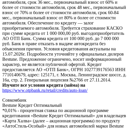
автомобиля, срок 36 мес., первоначальный взнос от 60% и
более от стоимости автомобиля, срок 48 мес., первоначальный
взнос от 70% и более от стоимости автомобиля, срок 60-84
мес., первоначальный взнос от 80% и более от стоимости
автомобиля. Обеспечение по кредиту — залог
приобретаемого автомобиля. Требуется страхование КАСКО
при сумме кредита от 1 000 000,00 руб. выгодоприобретатель
АО ОТП Банк. Сумма кредита от 100 000 руб. до 7 000 000
руб. Банк в праве отказать в выдаче автокредита без
объяснения причин. Условия кредитования актуальны на
15.07.2026г. Подробности уточняйте у официальных дилеров
Bestune. Предложение ограничено, носит информационный
характер, не является публичной офертой. Кредит
предоставляется АО «ОТП Банк», ОГРН 1027739176563 ИНН
7710140679, адрес: 125171, г. Москва, Ленинградское шоссе, д.
16а, стр. 2. Генеральная лицензия №2766 от 27.11.2014.
Изучите все условия кредита (займа) на
https://www.otpbank.ru/retail/credits/auto-loan/
Совкомбанк
Bestune Кредит Оптимальный
*0,01% - процентная ставка по акционной программе
кредитования «Bestune Кредит Оптимальный» для владельцев
«Карта Халва» (далее – акционная программа) по продукту
«АвтоСтиль-Особый» для новых автомобилей марки Bestune