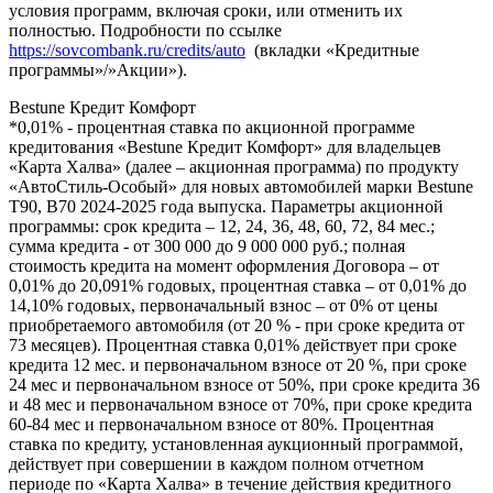
условия программ, включая сроки, или отменить их
полностью. Подробности по ссылке
https://sovcombank.ru/credits/auto
(вкладки «Кредитные
программы»/»Акции»).
Bestune Кредит Комфорт
*0,01% - процентная ставка по акционной программе
кредитования «Bestune Кредит Комфорт» для владельцев
«Карта Халва» (далее – акционная программа) по продукту
«АвтоСтиль-Особый» для новых автомобилей марки Bestune
T90, B70 2024-2025 года выпуска. Параметры акционной
программы: срок кредита – 12, 24, 36, 48, 60, 72, 84 мес.;
сумма кредита - от 300 000 до 9 000 000 руб.; полная
стоимость кредита на момент оформления Договора – от
0,01% до 20,091% годовых, процентная ставка – от 0,01% до
14,10% годовых, первоначальный взнос – от 0% от цены
приобретаемого автомобиля (от 20 % - при сроке кредита от
73 месяцев). Процентная ставка 0,01% действует при сроке
кредита 12 мес. и первоначальном взносе от 20 %, при сроке
24 мес и первоначальном взносе от 50%, при сроке кредита 36
и 48 мес и первоначальном взносе от 70%, при сроке кредита
60-84 мес и первоначальном взносе от 80%. Процентная
ставка по кредиту, установленная аукционный программой,
действует при совершении в каждом полном отчетном
периоде по «Карта Халва» в течение действия кредитного