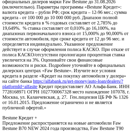
официальных дилеров марки Faw Bestune до 31.08.2026
(включительно). Параметры программы «Bestune Кредит»:
валюта кредита – рубли РФ; срок кредита – 12-96 мес.; сумма
кредита - от 100 000 до 10 000 000 руб. Диапазон полной
стоимости кредита в % годовых составляет от 2,785% до
19,649%. % ставка составляет от 0,010% до 16,100%, на
диапазонах первоначального взноса от 15,000% до 90,000% от
стоимости автомобиля, при сроке кредита от 12 до 96 мес. и
определяется индивидуально. Указанное предложение
действует в случае оформления полиса КАСКО. При отказе от
полиса КАСКО/отсутствии пролонгации процентная ставка
увеличится на 3%. Оценивайте свои финансовые
возможности и риски. Подробнее уточняйте в официальных
дилерских центрах «Faw Bestune». Изучите все условия
кредита в разделе «Кредит на покупку автомобиля у дилера»
на сайте банка
https://alfabank.ru/get-money/auto-loan/dealers/?
platformId=alfasite
Кредит предоставляет АО Альфа-Банк. ИНН
7728168971 ОГРН 1027700067328 место нахождение 107078, г.
Москва, ул. Каланчевская, д. 27. Ген.лицензия ЦБ РФ № 1326
от 16.01.2015. Предложение ограничено и не является
публичной офертой.»
Bestune Кредит +
Предложение распространяется на новые автомобили Faw
Bestune B70 NEW 2024 года производства, Faw Bestune T90