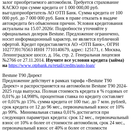
залог приобретаемого автомобиля. Требуется страхование
КАСКО при сумме кредита от 1 000 000,00 руб.
выгодоприобретатель АО ОТП Банк. Сумма кредита от 100
000 руб. до 7 000 000 руб. Банк в праве отказать в выдаче
автокредита без объяснения причин. Условия кредитования
актуальны на 15.07.2026г. Подробности уточняйте у
официальных дилеров Bestune. Предложение ограничено,
носит информационный характер, не является публичной
офертой. Кредит предоставляется АО «ОТП Банк», ОГРН
1027739176563 ИНН 7710140679, адрес: 125171, г. Москва,
Ленинградское шоссе, д. 16а, стр. 2. Генеральная лицензия
№2766 от 27.11.2014.
Изучите все условия кредита (займа)
на
https://www.otpbank.ru/retail/credits/auto-loan/
Bestune T90 Директ
Предложение действует в рамках тарифа «Bestune T90
Директ» и распространяется на автомобили Bestune T90 2024-
2025 года выпуска. Полная стоимость кредита в % годовых от
0,01% до 14,998%, процентная ставка по кредиту составляет
от 0,01% до 15%. сумма кредита от 100 тыс. до 7 млн. рублей,
срок кредита от 12 до 96 мес., первоначальный взнос от 10%
до 99%. Минимальная ставка 0,01% достигается при
следующих параметрах кредита: срок 12 мес., первоначальный
взнос от 10% и более от стоимости автомобиля, срок 24 мес.,
первоначальный взнос от 40% и более от стоимости