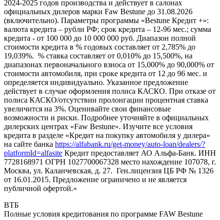
2024-2025 годов производства и действует в салонах
официальных дилеров марки Faw Bestune до 31.08.2026
(включительно). Параметры программы «Bestune Кредит +»:
валюта кредита – рубли РФ; срок кредита – 12-96 мес.; сумма
кредита - от 100 000 до 10 000 000 руб. Диапазон полной
стоимости кредита в % годовых составляет от 2,785% до
19,039%. % ставка составляет от 0,010% до 15,500%, на
диапазонах первоначального взноса от 15,000% до 90,000% от
стоимости автомобиля, при сроке кредита от 12 до 96 мес. и
определяется индивидуально. Указанное предложение
действует в случае оформления полиса КАСКО. При отказе от
полиса КАСКО/отсутствии пролонгации процентная ставка
увеличится на 3%. Оценивайте свои финансовые
возможности и риски. Подробнее уточняйте в официальных
дилерских центрах «Faw Bestune». Изучите все условия
кредита в разделе «Кредит на покупку автомобиля у дилера»
на сайте банка
https://alfabank.ru/get-money/auto-loan/dealers/?
platformId=alfasite
Кредит предоставляет АО Альфа-Банк. ИНН
7728168971 ОГРН 1027700067328 место нахождение 107078, г.
Москва, ул. Каланчевская, д. 27. Ген.лицензия ЦБ РФ № 1326
от 16.01.2015. Предложение ограничено и не является
публичной офертой.»
ВТБ
Полные условия кредитования по программе FAW Bestune