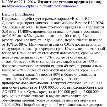
№2766 от 27.11.2014.
Изучите все условия кредита (займа)
на
https://www.otpbank.ru/retail/credits/auto-loan/
Bestune B70 Директ
Предложение действует в рамках тарифа «Bestune B70
Директ» и распространяется на автомобили Bestune B70 2024-
2025 года выпуска. Полная стоимость кредита в % годовых от
0,01% до 14,498%, процентная ставка по кредиту составляет
от 0,01% до 14,5%. сумма кредита от 100 тыс. до 7 млн.
рублей, срок кредита от 12 до 96 мес., первоначальный взнос
от 10% до 99%. Минимальная ставка 0,01% достигается при
следующих параметрах кредита: срок 12 мес., первоначальный
взнос от 10% и более от стоимости автомобиля, срок 24 мес.,
первоначальный взнос от 40% и более от стоимости
автомобиля, срок 36 мес., первоначальный взнос от 60% и
более от стоимости автомобиля, срок 48 мес., первоначальный
взнос от 70% и более от стоимости автомобиля, срок 60-84
мес., первоначальный взнос от 80% и более от стоимости
автомобиля. Обеспечение по кредиту — залог
приобретаемого автомобиля. Требуется страхование КАСКО
при сумме кредита от 1 000 000,00 руб. выгодоприобретатель
АО ОТП Банк. Сумма кредита от 100 000 руб. до 7 000 000
руб. Банк в праве отказать в выдаче автокредита без
объяснения причин. Условия кредитования актуальны на
15.07.2026г. Подробности уточняйте у официальных дилеров