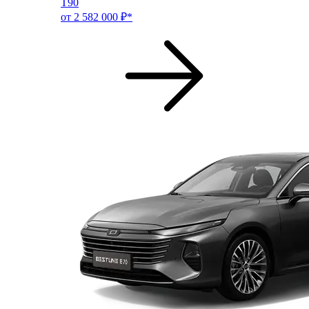
T90
от 2 582 000 ₽*