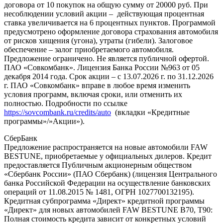
договора от 10 покупок на общую сумму от 20000 руб. При
несоблюдении условий акции – действующая процентная
ставка увеличивается на 6 процентных пунктов. Программой
предусмотрено оформление договора страхования автомобиля
от рисков хищения (угона), утраты (гибели). Залоговое
обеспечение – залог приобретаемого автомобиля.
Предложение ограничено. Не является публичной офертой.
ПАО «Совкомбанк». Лицензия Банка России №963 от 05
декабря 2014 года. Срок акции – с 13.07.2026 г. по 31.12.2026
г. ПАО «Совкомбанк» вправе в любое время изменить
условия программ, включая сроки, или отменить их
полностью. Подробности по ссылке
https://sovcombank.ru/credits/auto
(вкладки «Кредитные
программы»/»Акции»).
СберБанк
Предложение распространяется на новые автомобили FAW
BESTUNE, приобретаемые у официальных дилеров. Кредит
предоставляется Публичным акционерным обществом
«Сбербанк России» (ПАО Сбербанк) (лицензия Центрального
банка Российской Федерации на осуществление банковских
операций от 11.08.2015 № 1481, ОГРН 1027700132195).
Кредитная субпрограмма «Директ» кредитной программы
«Директ» для новых автомобилей FAW BESTUNE B70, T90:
Полная стоимость кредита зависит от конкретных условий