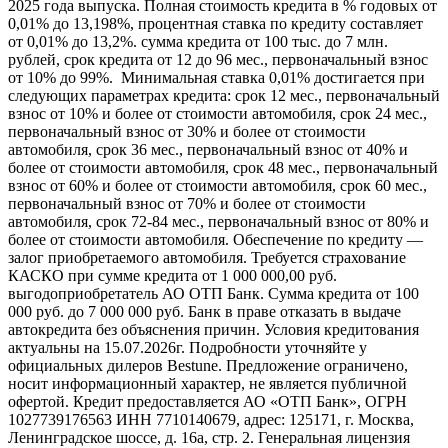
2025 года выпуска. Полная стоимость кредита в % годовых от
0,01% до 13,198%, процентная ставка по кредиту составляет
от 0,01% до 13,2%. сумма кредита от 100 тыс. до 7 млн.
рублей, срок кредита от 12 до 96 мес., первоначальный взнос
от 10% до 99%. Минимальная ставка 0,01% достигается при
следующих параметрах кредита: срок 12 мес., первоначальный
взнос от 10% и более от стоимости автомобиля, срок 24 мес.,
первоначальный взнос от 30% и более от стоимости
автомобиля, срок 36 мес., первоначальный взнос от 40% и
более от стоимости автомобиля, срок 48 мес., первоначальный
взнос от 60% и более от стоимости автомобиля, срок 60 мес.,
первоначальный взнос от 70% и более от стоимости
автомобиля, срок 72-84 мес., первоначальный взнос от 80% и
более от стоимости автомобиля. Обеспечение по кредиту —
залог приобретаемого автомобиля. Требуется страхование
КАСКО при сумме кредита от 1 000 000,00 руб.
выгодоприобретатель АО ОТП Банк. Сумма кредита от 100
000 руб. до 7 000 000 руб. Банк в праве отказать в выдаче
автокредита без объяснения причин. Условия кредитования
актуальны на 15.07.2026г. Подробности уточняйте у
официальных дилеров Bestune. Предложение ограничено,
носит информационный характер, не является публичной
офертой. Кредит предоставляется АО «ОТП Банк», ОГРН
1027739176563 ИНН 7710140679, адрес: 125171, г. Москва,
Ленинградское шоссе, д. 16а, стр. 2. Генеральная лицензия