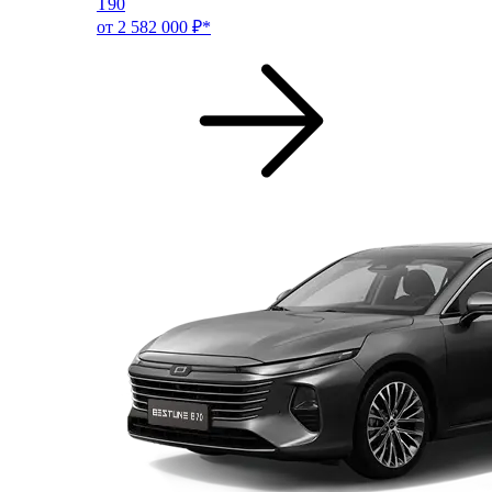
T90
от 2 582 000 ₽*