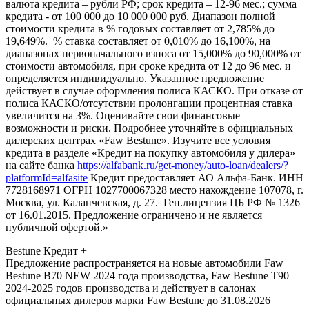
валюта кредита – рубли РФ; срок кредита – 12-96 мес.; сумма
кредита - от 100 000 до 10 000 000 руб. Диапазон полной
стоимости кредита в % годовых составляет от 2,785% до
19,649%. % ставка составляет от 0,010% до 16,100%, на
диапазонах первоначального взноса от 15,000% до 90,000% от
стоимости автомобиля, при сроке кредита от 12 до 96 мес. и
определяется индивидуально. Указанное предложение
действует в случае оформления полиса КАСКО. При отказе от
полиса КАСКО/отсутствии пролонгации процентная ставка
увеличится на 3%. Оценивайте свои финансовые
возможности и риски. Подробнее уточняйте в официальных
дилерских центрах «Faw Bestune». Изучите все условия
кредита в разделе «Кредит на покупку автомобиля у дилера»
на сайте банка
https://alfabank.ru/get-money/auto-loan/dealers/?
platformId=alfasite
Кредит предоставляет АО Альфа-Банк. ИНН
7728168971 ОГРН 1027700067328 место нахождение 107078, г.
Москва, ул. Каланчевская, д. 27. Ген.лицензия ЦБ РФ № 1326
от 16.01.2015. Предложение ограничено и не является
публичной офертой.»
Bestune Кредит +
Предложение распространяется на новые автомобили Faw
Bestune B70 NEW 2024 года производства, Faw Bestune T90
2024-2025 годов производства и действует в салонах
официальных дилеров марки Faw Bestune до 31.08.2026