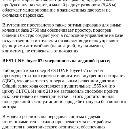
пробуксовку на старте, а малый радиус разворота (5,45 м)
облегчает маневрирование в заснеженных дворах и на
скользких парковках.
Внутреннее пространство также оптимизировано для зимы:
колесная база 2750 мм обеспечивает простор, подогрев
сидений быстро создает уют, а голосовое управление на базе
искусственного интеллекта позволяет водителю управлять
функциями автомобиля (навигацией, мультимедиа,
климатом), не отвлекаясь от вождения.
BESTUNE Joyee 07: уверенность на ледяной трассе;
Гибридный кроссовер BESTUNE Joyee 07 сочетает
преимущества электротяги и двигателя внутреннего сгорания
(ДВС), что делает его универсальным решением для зимы.
Общий запас хода составляет внушительные 1555 км (по
циклу CLTC). Из них 210 км автомобиль способен пройти
исключительно на электричестве – этого достаточно для
повседневной эксплуатации в городе без запуска бензинового
мотора.
В модели реализована передовая система с двумя
источниками тепла: салон прогревается за счет работы
двигателя и электрического отопителя, обеспечивая