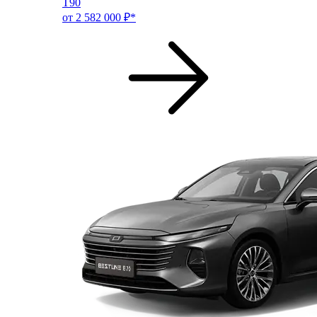
T90
от 2 582 000 ₽*