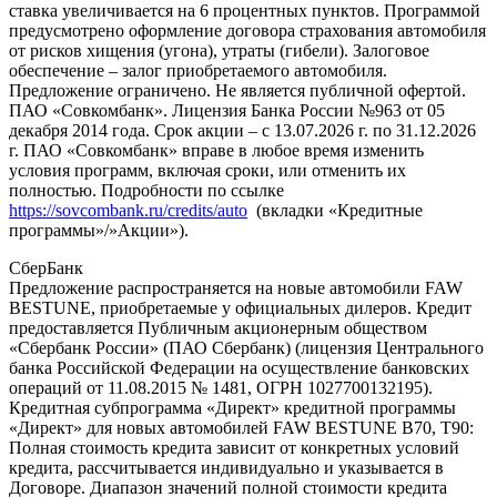
ставка увеличивается на 6 процентных пунктов. Программой
предусмотрено оформление договора страхования автомобиля
от рисков хищения (угона), утраты (гибели). Залоговое
обеспечение – залог приобретаемого автомобиля.
Предложение ограничено. Не является публичной офертой.
ПАО «Совкомбанк». Лицензия Банка России №963 от 05
декабря 2014 года. Срок акции – с 13.07.2026 г. по 31.12.2026
г. ПАО «Совкомбанк» вправе в любое время изменить
условия программ, включая сроки, или отменить их
полностью. Подробности по ссылке
https://sovcombank.ru/credits/auto
(вкладки «Кредитные
программы»/»Акции»).
СберБанк
Предложение распространяется на новые автомобили FAW
BESTUNE, приобретаемые у официальных дилеров. Кредит
предоставляется Публичным акционерным обществом
«Сбербанк России» (ПАО Сбербанк) (лицензия Центрального
банка Российской Федерации на осуществление банковских
операций от 11.08.2015 № 1481, ОГРН 1027700132195).
Кредитная субпрограмма «Директ» кредитной программы
«Директ» для новых автомобилей FAW BESTUNE B70, T90:
Полная стоимость кредита зависит от конкретных условий
кредита, рассчитывается индивидуально и указывается в
Договоре. Диапазон значений полной стоимости кредита