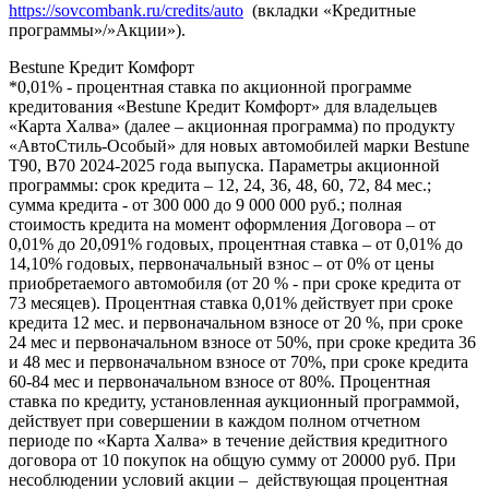
https://sovcombank.ru/credits/auto
(вкладки «Кредитные
программы»/»Акции»).
Bestune Кредит Комфорт
*0,01% - процентная ставка по акционной программе
кредитования «Bestune Кредит Комфорт» для владельцев
«Карта Халва» (далее – акционная программа) по продукту
«АвтоСтиль-Особый» для новых автомобилей марки Bestune
T90, B70 2024-2025 года выпуска. Параметры акционной
программы: срок кредита – 12, 24, 36, 48, 60, 72, 84 мес.;
сумма кредита - от 300 000 до 9 000 000 руб.; полная
стоимость кредита на момент оформления Договора – от
0,01% до 20,091% годовых, процентная ставка – от 0,01% до
14,10% годовых, первоначальный взнос – от 0% от цены
приобретаемого автомобиля (от 20 % - при сроке кредита от
73 месяцев). Процентная ставка 0,01% действует при сроке
кредита 12 мес. и первоначальном взносе от 20 %, при сроке
24 мес и первоначальном взносе от 50%, при сроке кредита 36
и 48 мес и первоначальном взносе от 70%, при сроке кредита
60-84 мес и первоначальном взносе от 80%. Процентная
ставка по кредиту, установленная аукционный программой,
действует при совершении в каждом полном отчетном
периоде по «Карта Халва» в течение действия кредитного
договора от 10 покупок на общую сумму от 20000 руб. При
несоблюдении условий акции – действующая процентная