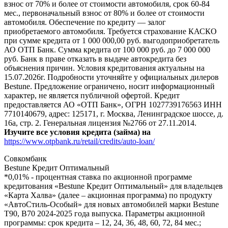
взнос от 70% и более от стоимости автомобиля, срок 60-84
мес., первоначальный взнос от 80% и более от стоимости
автомобиля. Обеспечение по кредиту — залог
приобретаемого автомобиля. Требуется страхование КАСКО
при сумме кредита от 1 000 000,00 руб. выгодоприобретатель
АО ОТП Банк. Сумма кредита от 100 000 руб. до 7 000 000
руб. Банк в праве отказать в выдаче автокредита без
объяснения причин. Условия кредитования актуальны на
15.07.2026г. Подробности уточняйте у официальных дилеров
Bestune. Предложение ограничено, носит информационный
характер, не является публичной офертой. Кредит
предоставляется АО «ОТП Банк», ОГРН 1027739176563 ИНН
7710140679, адрес: 125171, г. Москва, Ленинградское шоссе, д.
16а, стр. 2. Генеральная лицензия №2766 от 27.11.2014.
Изучите все условия кредита (займа) на
https://www.otpbank.ru/retail/credits/auto-loan/
Совкомбанк
Bestune Кредит Оптимальный
*0,01% - процентная ставка по акционной программе
кредитования «Bestune Кредит Оптимальный» для владельцев
«Карта Халва» (далее – акционная программа) по продукту
«АвтоСтиль-Особый» для новых автомобилей марки Bestune
T90, B70 2024-2025 года выпуска. Параметры акционной
программы: срок кредита – 12, 24, 36, 48, 60, 72, 84 мес.;