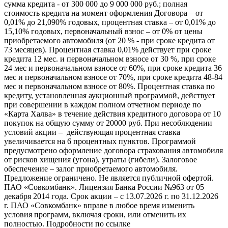
сумма кредита - от 300 000 до 9 000 000 руб.; полная
стоимость кредита на момент оформления Договора – от
0,01% до 21,090% годовых, процентная ставка – от 0,01% до
15,10% годовых, первоначальный взнос – от 0% от цены
приобретаемого автомобиля (от 20 % - при сроке кредита от
73 месяцев). Процентная ставка 0,01% действует при сроке
кредита 12 мес. и первоначальном взносе от 30 %, при сроке
24 мес и первоначальном взносе от 60%, при сроке кредита 36
мес и первоначальном взносе от 70%, при сроке кредита 48-84
мес и первоначальном взносе от 80%. Процентная ставка по
кредиту, установленная аукционный программой, действует
при совершении в каждом полном отчетном периоде по
«Карта Халва» в течение действия кредитного договора от 10
покупок на общую сумму от 20000 руб. При несоблюдении
условий акции – действующая процентная ставка
увеличивается на 6 процентных пунктов. Программой
предусмотрено оформление договора страхования автомобиля
от рисков хищения (угона), утраты (гибели). Залоговое
обеспечение – залог приобретаемого автомобиля.
Предложение ограничено. Не является публичной офертой.
ПАО «Совкомбанк». Лицензия Банка России №963 от 05
декабря 2014 года. Срок акции – с 13.07.2026 г. по 31.12.2026
г. ПАО «Совкомбанк» вправе в любое время изменить
условия программ, включая сроки, или отменить их
полностью. Подробности по ссылке