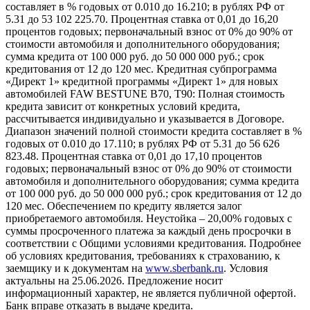
составляет в % годовых от 0.010 до 16.210; в рублях РФ от
5.31 до 53 102 225.70. Процентная ставка от 0,01 до 16,20
процентов годовых; первоначальный взнос от 0% до 90% от
стоимости автомобиля и дополнительного оборудования;
сумма кредита от 100 000 руб. до 50 000 000 руб.; срок
кредитования от 12 до 120 мес. Кредитная субпрограмма
«Директ 1» кредитной программы «Директ 1» для новых
автомобилей FAW BESTUNE B70, T90: Полная стоимость
кредита зависит от конкретных условий кредита,
рассчитывается индивидуально и указывается в Договоре.
Диапазон значений полной стоимости кредита составляет в %
годовых от 0.010 до 17.110; в рублях РФ от 5.31 до 56 626
823.48. Процентная ставка от 0,01 до 17,10 процентов
годовых; первоначальный взнос от 0% до 90% от стоимости
автомобиля и дополнительного оборудования; сумма кредита
от 100 000 руб. до 50 000 000 руб.; срок кредитования от 12 до
120 мес. Обеспечением по кредиту является залог
приобретаемого автомобиля. Неустойка – 20,00% годовых с
суммы просроченного платежа за каждый день просрочки в
соответствии с Общими условиями кредитования. Подробнее
об условиях кредитования, требованиях к страхованию, к
заемщику и к документам на
www.sberbank.ru
. Условия
актуальны на 25.06.2026. Предложение носит
информационный характер, не является публичной офертой.
Банк вправе отказать в выдаче кредита.