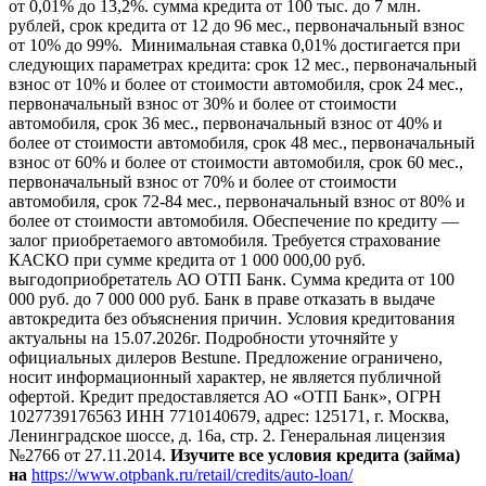
от 0,01% до 13,2%. сумма кредита от 100 тыс. до 7 млн.
рублей, срок кредита от 12 до 96 мес., первоначальный взнос
от 10% до 99%. Минимальная ставка 0,01% достигается при
следующих параметрах кредита: срок 12 мес., первоначальный
взнос от 10% и более от стоимости автомобиля, срок 24 мес.,
первоначальный взнос от 30% и более от стоимости
автомобиля, срок 36 мес., первоначальный взнос от 40% и
более от стоимости автомобиля, срок 48 мес., первоначальный
взнос от 60% и более от стоимости автомобиля, срок 60 мес.,
первоначальный взнос от 70% и более от стоимости
автомобиля, срок 72-84 мес., первоначальный взнос от 80% и
более от стоимости автомобиля. Обеспечение по кредиту —
залог приобретаемого автомобиля. Требуется страхование
КАСКО при сумме кредита от 1 000 000,00 руб.
выгодоприобретатель АО ОТП Банк. Сумма кредита от 100
000 руб. до 7 000 000 руб. Банк в праве отказать в выдаче
автокредита без объяснения причин. Условия кредитования
актуальны на 15.07.2026г. Подробности уточняйте у
официальных дилеров Bestune. Предложение ограничено,
носит информационный характер, не является публичной
офертой. Кредит предоставляется АО «ОТП Банк», ОГРН
1027739176563 ИНН 7710140679, адрес: 125171, г. Москва,
Ленинградское шоссе, д. 16а, стр. 2. Генеральная лицензия
№2766 от 27.11.2014.
Изучите все условия кредита (займа)
на
https://www.otpbank.ru/retail/credits/auto-loan/