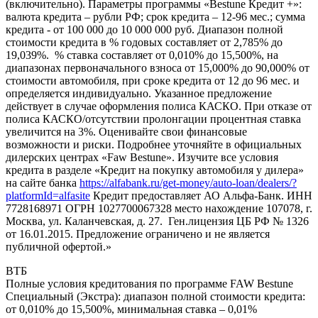
(включительно). Параметры программы «Bestune Кредит +»:
валюта кредита – рубли РФ; срок кредита – 12-96 мес.; сумма
кредита - от 100 000 до 10 000 000 руб. Диапазон полной
стоимости кредита в % годовых составляет от 2,785% до
19,039%. % ставка составляет от 0,010% до 15,500%, на
диапазонах первоначального взноса от 15,000% до 90,000% от
стоимости автомобиля, при сроке кредита от 12 до 96 мес. и
определяется индивидуально. Указанное предложение
действует в случае оформления полиса КАСКО. При отказе от
полиса КАСКО/отсутствии пролонгации процентная ставка
увеличится на 3%. Оценивайте свои финансовые
возможности и риски. Подробнее уточняйте в официальных
дилерских центрах «Faw Bestune». Изучите все условия
кредита в разделе «Кредит на покупку автомобиля у дилера»
на сайте банка
https://alfabank.ru/get-money/auto-loan/dealers/?
platformId=alfasite
Кредит предоставляет АО Альфа-Банк. ИНН
7728168971 ОГРН 1027700067328 место нахождение 107078, г.
Москва, ул. Каланчевская, д. 27. Ген.лицензия ЦБ РФ № 1326
от 16.01.2015. Предложение ограничено и не является
публичной офертой.»
ВТБ
Полные условия кредитования по программе FAW Bestune
Специальный (Экстра): диапазон полной стоимости кредита:
от 0,010% до 15,500%, минимальная ставка – 0,01%