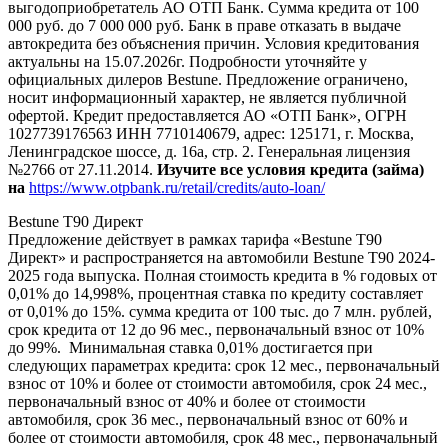
выгодоприобретатель АО ОТП Банк. Сумма кредита от 100
000 руб. до 7 000 000 руб. Банк в праве отказать в выдаче
автокредита без объяснения причин. Условия кредитования
актуальны на 15.07.2026г. Подробности уточняйте у
официальных дилеров Bestune. Предложение ограничено,
носит информационный характер, не является публичной
офертой. Кредит предоставляется АО «ОТП Банк», ОГРН
1027739176563 ИНН 7710140679, адрес: 125171, г. Москва,
Ленинградское шоссе, д. 16а, стр. 2. Генеральная лицензия
№2766 от 27.11.2014.
Изучите все условия кредита (займа)
на
https://www.otpbank.ru/retail/credits/auto-loan/
Bestune T90 Директ
Предложение действует в рамках тарифа «Bestune T90
Директ» и распространяется на автомобили Bestune T90 2024-
2025 года выпуска. Полная стоимость кредита в % годовых от
0,01% до 14,998%, процентная ставка по кредиту составляет
от 0,01% до 15%. сумма кредита от 100 тыс. до 7 млн. рублей,
срок кредита от 12 до 96 мес., первоначальный взнос от 10%
до 99%. Минимальная ставка 0,01% достигается при
следующих параметрах кредита: срок 12 мес., первоначальный
взнос от 10% и более от стоимости автомобиля, срок 24 мес.,
первоначальный взнос от 40% и более от стоимости
автомобиля, срок 36 мес., первоначальный взнос от 60% и
более от стоимости автомобиля, срок 48 мес., первоначальный