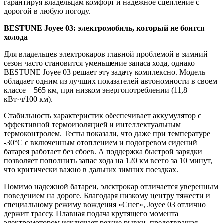
гарантируя владельцам комфорт и надежное сцепление с
дорогой в любую погоду.
BESTUNE Joyee 03: электромобиль, который не боится
холода
Для владельцев электрокаров главной проблемой в зимний
сезон часто становится уменьшение запаса хода, однако
BESTUNE Joyee 03 решает эту задачу комплексно. Модель
обладает одним из лучших показателей автономности в своем
классе – 565 км, при низком энергопотреблении (11,8
кВт·ч/100 км).
Стабильность характеристик обеспечивает аккумулятор с
эффективной термоизоляцией и интеллектуальным
термоконтролем. Тесты показали, что даже при температуре
-30°C с включенным отоплением и подогревом сидений
батарея работает без сбоев. А поддержка быстрой зарядки
позволяет пополнить запас хода на 120 км всего за 10 минут,
что критически важно в дальних зимних поездках.
Помимо надежной батареи, электрокар отличается уверенным
поведением на дороге. Благодаря низкому центру тяжести и
специальному режиму вождения «Снег», Joyee 03 отлично
держит трассу. Плавная подача крутящего момента
электромотором исключает резкие рывки, предотвращая