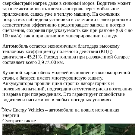
сверхбыстрый нагрев даже в сильный мороз. Водитель может
заранее активировать климат-контроль через мобильное
приложение, садясь уже в теплую машину. На скользких
покрытиях гибридная установка в сочетании с электронными
ассистентами эффективно предотвращает заносы и потерю
сцепления, сохраняя предсказуемость как при разгоне (6,9 с до
100 км/ч), так и при активном маневрировании на льду.
Автомобиль остается экономичным благодаря высокому
тепловому коэффициенту полезного действия (КПД)
двигателя - 45,21%. Расход топлива при разряженной батарее
составляет всего 3,9 л/100 км.
Кузовной каркас обеих моделей выполнен из высокопрочной
стали, а батареи имеют многоуровневую защиту.
Аккумуляторы прошли цикл строгих лабораторных и
полевых испытаний, подтвердив отсутствие риска возгорания
и взрыва при повреждениях. Это гарантирует спокойствие
водителя и пассажиров в любых погодных условиях.
⃰New Energy Vehicles – автомобили на новых источниках
энергии
Смотрите также