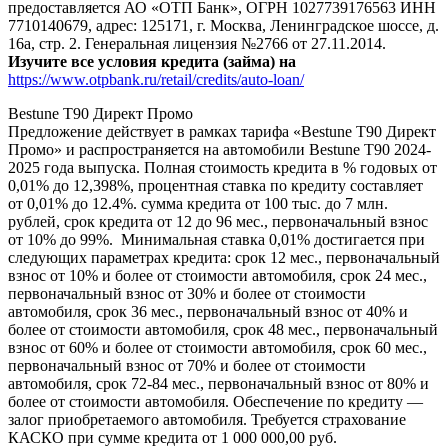
предоставляется АО «ОТП Банк», ОГРН 1027739176563 ИНН
7710140679, адрес: 125171, г. Москва, Ленинградское шоссе, д.
16а, стр. 2. Генеральная лицензия №2766 от 27.11.2014.
Изучите все условия кредита (займа) на
https://www.otpbank.ru/retail/credits/auto-loan/
Bestune T90 Директ Промо
Предложение действует в рамках тарифа «Bestune T90 Директ
Промо» и распространяется на автомобили Bestune T90 2024-
2025 года выпуска. Полная стоимость кредита в % годовых от
0,01% до 12,398%, процентная ставка по кредиту составляет
от 0,01% до 12.4%. сумма кредита от 100 тыс. до 7 млн.
рублей, срок кредита от 12 до 96 мес., первоначальный взнос
от 10% до 99%. Минимальная ставка 0,01% достигается при
следующих параметрах кредита: срок 12 мес., первоначальный
взнос от 10% и более от стоимости автомобиля, срок 24 мес.,
первоначальный взнос от 30% и более от стоимости
автомобиля, срок 36 мес., первоначальный взнос от 40% и
более от стоимости автомобиля, срок 48 мес., первоначальный
взнос от 60% и более от стоимости автомобиля, срок 60 мес.,
первоначальный взнос от 70% и более от стоимости
автомобиля, срок 72-84 мес., первоначальный взнос от 80% и
более от стоимости автомобиля. Обеспечение по кредиту —
залог приобретаемого автомобиля. Требуется страхование
КАСКО при сумме кредита от 1 000 000,00 руб.