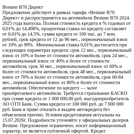
Bestune B70 Директ
Предложение действует в рамках тарифа «Bestune B70
Директ» и распространяется на автомобили Bestune B70 2024-
2025 года выпуска. Полная стоимость кредита в % годовых от
0,01% до 14,498%, процентная ставка по кредиту составляет
от 0,01% до 14,5%. сумма кредита от 100 тыс. до 7 млн.
рублей, срок кредита от 12 до 96 мес., первоначальный взнос
от 10% до 99%. Минимальная ставка 0,01% достигается при
следующих параметрах кредита: срок 12 мес., первоначальный
взнос от 10% и более от стоимости автомобиля, срок 24 мес.,
первоначальный взнос от 40% и более от стоимости
автомобиля, срок 36 мес., первоначальный взнос от 60% и
более от стоимости автомобиля, срок 48 мес., первоначальный
взнос от 70% и более от стоимости автомобиля, срок 60-84
мес., первоначальный взнос от 80% и более от стоимости
автомобиля. Обеспечение по кредиту — залог
приобретаемого автомобиля. Требуется страхование КАСКО
при сумме кредита от 1 000 000,00 руб. выгодоприобретатель
АО ОТП Банк. Сумма кредита от 100 000 руб. до 7 000 000
руб. Банк в праве отказать в выдаче автокредита без
объяснения причин. Условия кредитования актуальны на
15.07.2026г. Подробности уточняйте у официальных дилеров
Bestune. Предложение ограничено, носит информационный
характер, не является публичной офертой. Кредит