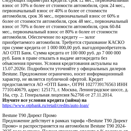
следующих параметрах кредита: срок 12 мес., первоначальный
взнос от 10% и более от стоимости автомобиля, срок 24 мес.,
первоначальный взнос от 40% и более от стоимости
автомобиля, срок 36 мес., первоначальный взнос от 60% и
более от стоимости автомобиля, срок 48 мес., первоначальный
взнос от 70% и более от стоимости автомобиля, срок 60-84
мес., первоначальный взнос от 80% и более от стоимости
автомобиля. Обеспечение по кредиту — залог
приобретаемого автомобиля. Требуется страхование КАСКО
при сумме кредита от 1 000 000,00 руб. выгодоприобретатель
АО ОТП Банк. Сумма кредита от 100 000 руб. до 7 000 000
руб. Банк в праве отказать в выдаче автокредита без
объяснения причин. Условия кредитования актуальны на
15.07.2026г. Подробности уточняйте у официальных дилеров
Bestune. Предложение ограничено, носит информационный
характер, не является публичной офертой. Кредит
предоставляется АО «ОТП Банк», ОГРН 1027739176563 ИНН
7710140679, адрес: 125171, г. Москва, Ленинградское шоссе, д.
16а, стр. 2. Генеральная лицензия №2766 от 27.11.2014.
Изучите все условия кредита (займа) на
https://www.otpbank.ru/retail/credits/auto-loan/
Bestune T90 Директ Промо
Предложение действует в рамках тарифа «Bestune T90 Директ
Промо» и распространяется на автомобили Bestune T90 2024-