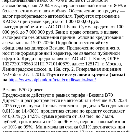
первоначальный взнос от 70% и более от стоимости
автомобиля, срок 72-84 мес., первоначальный взнос от 80% и
более от стоимости автомобиля. Обеспечение по кредиту —
залог приобретаемого автомобиля. Требуется страхование
КАСКО при сумме кредита от 1 000 000,00 руб.
выгодоприобретатель АО ОТП Банк. Сумма кредита от 100
000 руб. до 7 000 000 руб. Банк в праве отказать в выдаче
автокредита без объяснения причин. Условия кредитования
актуальны на 15.07.2026г. Подробности уточняйте у
официальных дилеров Bestune. Предложение ограничено,
носит информационный характер, не является публичной
офертой. Кредит предоставляется АО «ОТП Банк», ОГРН
1027739176563 ИНН 7710140679, адрес: 125171, г. Москва,
Ленинградское шоссе, д. 16а, стр. 2. Генеральная лицензия
№2766 от 27.11.2014.
Изучите все условия кредита (займа)
на
https://www.otpbank.ru/retail/credits/auto-loan/
Bestune B70 Директ
Предложение действует в рамках тарифа «Bestune B70
Директ» и распространяется на автомобили Bestune B70 2024-
2025 года выпуска. Полная стоимость кредита в % годовых от
0,01% до 14,498%, процентная ставка по кредиту составляет
от 0,01% до 14,5%. сумма кредита от 100 тыс. до 7 млн.
рублей, срок кредита от 12 до 96 мес., первоначальный взнос
от 10% до 99%. Минимальная ставка 0,01% достигается при