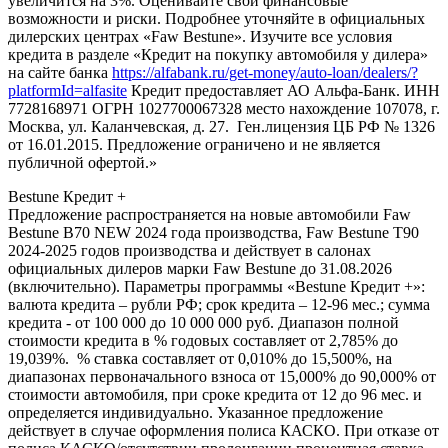
увеличится на 3%. Оценивайте свои финансовые
возможности и риски. Подробнее уточняйте в официальных
дилерских центрах «Faw Bestune». Изучите все условия
кредита в разделе «Кредит на покупку автомобиля у дилера»
на сайте банка
https://alfabank.ru/get-money/auto-loan/dealers/?
platformId=alfasite
Кредит предоставляет АО Альфа-Банк. ИНН
7728168971 ОГРН 1027700067328 место нахождение 107078, г.
Москва, ул. Каланчевская, д. 27. Ген.лицензия ЦБ РФ № 1326
от 16.01.2015. Предложение ограничено и не является
публичной офертой.»
Bestune Кредит +
Предложение распространяется на новые автомобили Faw
Bestune B70 NEW 2024 года производства, Faw Bestune T90
2024-2025 годов производства и действует в салонах
официальных дилеров марки Faw Bestune до 31.08.2026
(включительно). Параметры программы «Bestune Кредит +»:
валюта кредита – рубли РФ; срок кредита – 12-96 мес.; сумма
кредита - от 100 000 до 10 000 000 руб. Диапазон полной
стоимости кредита в % годовых составляет от 2,785% до
19,039%. % ставка составляет от 0,010% до 15,500%, на
диапазонах первоначального взноса от 15,000% до 90,000% от
стоимости автомобиля, при сроке кредита от 12 до 96 мес. и
определяется индивидуально. Указанное предложение
действует в случае оформления полиса КАСКО. При отказе от