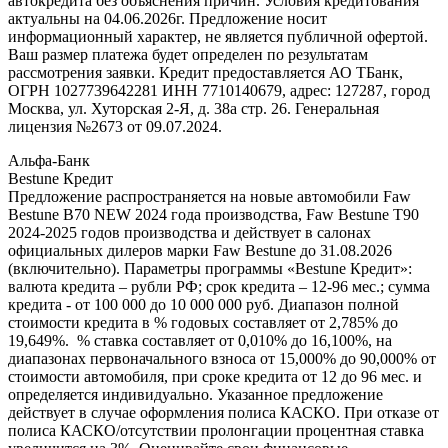
автокредита без объяснения причин. Условия кредитования
актуальны на 04.06.2026г. Предложение носит
информационный характер, не является публичной офертой.
Ваш размер платежа будет определен по результатам
рассмотрения заявки. Кредит предоставляется АО ТБанк,
ОГРН 1027739642281 ИНН 7710140679, адрес: 127287, город
Москва, ул. Хуторская 2-Я, д. 38а стр. 26. Генеральная
лицензия №2673 от 09.07.2024.
Альфа-Банк
Bestune Кредит
Предложение распространяется на новые автомобили Faw
Bestune B70 NEW 2024 года производства, Faw Bestune T90
2024-2025 годов производства и действует в салонах
официальных дилеров марки Faw Bestune до 31.08.2026
(включительно). Параметры программы «Bestune Кредит»:
валюта кредита – рубли РФ; срок кредита – 12-96 мес.; сумма
кредита - от 100 000 до 10 000 000 руб. Диапазон полной
стоимости кредита в % годовых составляет от 2,785% до
19,649%. % ставка составляет от 0,010% до 16,100%, на
диапазонах первоначального взноса от 15,000% до 90,000% от
стоимости автомобиля, при сроке кредита от 12 до 96 мес. и
определяется индивидуально. Указанное предложение
действует в случае оформления полиса КАСКО. При отказе от
полиса КАСКО/отсутствии пролонгации процентная ставка