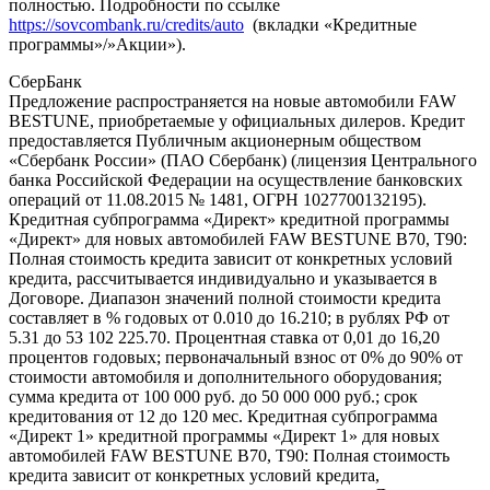
полностью. Подробности по ссылке
https://sovcombank.ru/credits/auto
(вкладки «Кредитные
программы»/»Акции»).
СберБанк
Предложение распространяется на новые автомобили FAW
BESTUNE, приобретаемые у официальных дилеров. Кредит
предоставляется Публичным акционерным обществом
«Сбербанк России» (ПАО Сбербанк) (лицензия Центрального
банка Российской Федерации на осуществление банковских
операций от 11.08.2015 № 1481, ОГРН 1027700132195).
Кредитная субпрограмма «Директ» кредитной программы
«Директ» для новых автомобилей FAW BESTUNE B70, T90:
Полная стоимость кредита зависит от конкретных условий
кредита, рассчитывается индивидуально и указывается в
Договоре. Диапазон значений полной стоимости кредита
составляет в % годовых от 0.010 до 16.210; в рублях РФ от
5.31 до 53 102 225.70. Процентная ставка от 0,01 до 16,20
процентов годовых; первоначальный взнос от 0% до 90% от
стоимости автомобиля и дополнительного оборудования;
сумма кредита от 100 000 руб. до 50 000 000 руб.; срок
кредитования от 12 до 120 мес. Кредитная субпрограмма
«Директ 1» кредитной программы «Директ 1» для новых
автомобилей FAW BESTUNE B70, T90: Полная стоимость
кредита зависит от конкретных условий кредита,