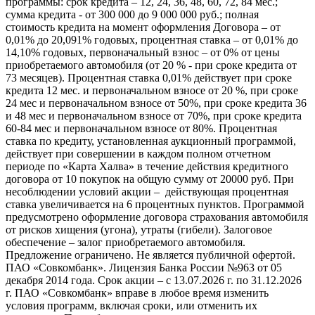
программы: срок кредита – 12, 24, 36, 48, 60, 72, 84 мес.;
сумма кредита - от 300 000 до 9 000 000 руб.; полная
стоимость кредита на момент оформления Договора – от
0,01% до 20,091% годовых, процентная ставка – от 0,01% до
14,10% годовых, первоначальный взнос – от 0% от цены
приобретаемого автомобиля (от 20 % - при сроке кредита от
73 месяцев). Процентная ставка 0,01% действует при сроке
кредита 12 мес. и первоначальном взносе от 20 %, при сроке
24 мес и первоначальном взносе от 50%, при сроке кредита 36
и 48 мес и первоначальном взносе от 70%, при сроке кредита
60-84 мес и первоначальном взносе от 80%. Процентная
ставка по кредиту, установленная аукционный программой,
действует при совершении в каждом полном отчетном
периоде по «Карта Халва» в течение действия кредитного
договора от 10 покупок на общую сумму от 20000 руб. При
несоблюдении условий акции – действующая процентная
ставка увеличивается на 6 процентных пунктов. Программой
предусмотрено оформление договора страхования автомобиля
от рисков хищения (угона), утраты (гибели). Залоговое
обеспечение – залог приобретаемого автомобиля.
Предложение ограничено. Не является публичной офертой.
ПАО «Совкомбанк». Лицензия Банка России №963 от 05
декабря 2014 года. Срок акции – с 13.07.2026 г. по 31.12.2026
г. ПАО «Совкомбанк» вправе в любое время изменить
условия программ, включая сроки, или отменить их