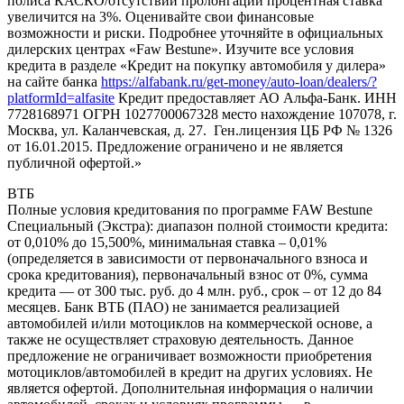
полиса КАСКО/отсутствии пролонгации процентная ставка
увеличится на 3%. Оценивайте свои финансовые
возможности и риски. Подробнее уточняйте в официальных
дилерских центрах «Faw Bestune». Изучите все условия
кредита в разделе «Кредит на покупку автомобиля у дилера»
на сайте банка
https://alfabank.ru/get-money/auto-loan/dealers/?
platformId=alfasite
Кредит предоставляет АО Альфа-Банк. ИНН
7728168971 ОГРН 1027700067328 место нахождение 107078, г.
Москва, ул. Каланчевская, д. 27. Ген.лицензия ЦБ РФ № 1326
от 16.01.2015. Предложение ограничено и не является
публичной офертой.»
ВТБ
Полные условия кредитования по программе FAW Bestune
Специальный (Экстра): диапазон полной стоимости кредита:
от 0,010% до 15,500%, минимальная ставка – 0,01%
(определяется в зависимости от первоначального взноса и
срока кредитования), первоначальный взнос от 0%, сумма
кредита — от 300 тыс. руб. до 4 млн. руб., срок – от 12 до 84
месяцев. Банк ВТБ (ПАО) не занимается реализацией
автомобилей и/или мотоциклов на коммерческой основе, а
также не осуществляет страховую деятельность. Данное
предложение не ограничивает возможности приобретения
мотоциклов/автомобилей в кредит на других условиях. Не
является офертой. Дополнительная информация о наличии