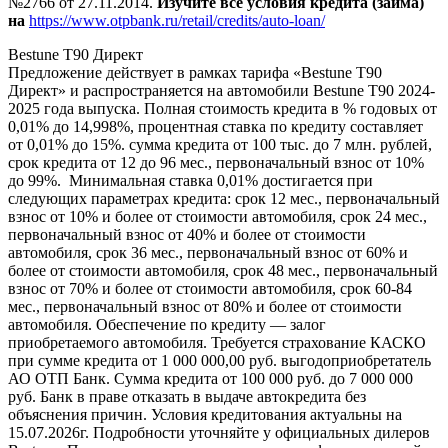
№2766 от 27.11.2014.
Изучите все условия кредита (займа)
на
https://www.otpbank.ru/retail/credits/auto-loan/
Bestune T90 Директ
Предложение действует в рамках тарифа «Bestune T90
Директ» и распространяется на автомобили Bestune T90 2024-
2025 года выпуска. Полная стоимость кредита в % годовых от
0,01% до 14,998%, процентная ставка по кредиту составляет
от 0,01% до 15%. сумма кредита от 100 тыс. до 7 млн. рублей,
срок кредита от 12 до 96 мес., первоначальный взнос от 10%
до 99%. Минимальная ставка 0,01% достигается при
следующих параметрах кредита: срок 12 мес., первоначальный
взнос от 10% и более от стоимости автомобиля, срок 24 мес.,
первоначальный взнос от 40% и более от стоимости
автомобиля, срок 36 мес., первоначальный взнос от 60% и
более от стоимости автомобиля, срок 48 мес., первоначальный
взнос от 70% и более от стоимости автомобиля, срок 60-84
мес., первоначальный взнос от 80% и более от стоимости
автомобиля. Обеспечение по кредиту — залог
приобретаемого автомобиля. Требуется страхование КАСКО
при сумме кредита от 1 000 000,00 руб. выгодоприобретатель
АО ОТП Банк. Сумма кредита от 100 000 руб. до 7 000 000
руб. Банк в праве отказать в выдаче автокредита без
объяснения причин. Условия кредитования актуальны на
15.07.2026г. Подробности уточняйте у официальных дилеров