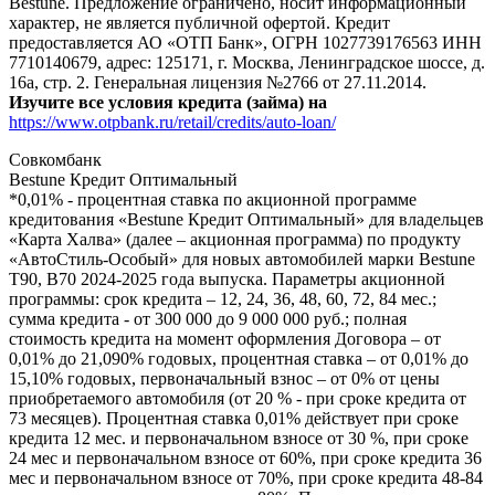
Bestune. Предложение ограничено, носит информационный
характер, не является публичной офертой. Кредит
предоставляется АО «ОТП Банк», ОГРН 1027739176563 ИНН
7710140679, адрес: 125171, г. Москва, Ленинградское шоссе, д.
16а, стр. 2. Генеральная лицензия №2766 от 27.11.2014.
Изучите все условия кредита (займа) на
https://www.otpbank.ru/retail/credits/auto-loan/
Совкомбанк
Bestune Кредит Оптимальный
*0,01% - процентная ставка по акционной программе
кредитования «Bestune Кредит Оптимальный» для владельцев
«Карта Халва» (далее – акционная программа) по продукту
«АвтоСтиль-Особый» для новых автомобилей марки Bestune
T90, B70 2024-2025 года выпуска. Параметры акционной
программы: срок кредита – 12, 24, 36, 48, 60, 72, 84 мес.;
сумма кредита - от 300 000 до 9 000 000 руб.; полная
стоимость кредита на момент оформления Договора – от
0,01% до 21,090% годовых, процентная ставка – от 0,01% до
15,10% годовых, первоначальный взнос – от 0% от цены
приобретаемого автомобиля (от 20 % - при сроке кредита от
73 месяцев). Процентная ставка 0,01% действует при сроке
кредита 12 мес. и первоначальном взносе от 30 %, при сроке
24 мес и первоначальном взносе от 60%, при сроке кредита 36
мес и первоначальном взносе от 70%, при сроке кредита 48-84