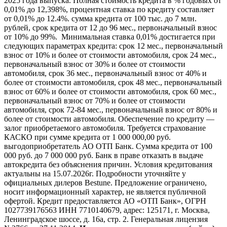
2025 года выпуска. Полная стоимость кредита в % годовых от
0,01% до 12,398%, процентная ставка по кредиту составляет
от 0,01% до 12.4%. сумма кредита от 100 тыс. до 7 млн.
рублей, срок кредита от 12 до 96 мес., первоначальный взнос
от 10% до 99%. Минимальная ставка 0,01% достигается при
следующих параметрах кредита: срок 12 мес., первоначальный
взнос от 10% и более от стоимости автомобиля, срок 24 мес.,
первоначальный взнос от 30% и более от стоимости
автомобиля, срок 36 мес., первоначальный взнос от 40% и
более от стоимости автомобиля, срок 48 мес., первоначальный
взнос от 60% и более от стоимости автомобиля, срок 60 мес.,
первоначальный взнос от 70% и более от стоимости
автомобиля, срок 72-84 мес., первоначальный взнос от 80% и
более от стоимости автомобиля. Обеспечение по кредиту —
залог приобретаемого автомобиля. Требуется страхование
КАСКО при сумме кредита от 1 000 000,00 руб.
выгодоприобретатель АО ОТП Банк. Сумма кредита от 100
000 руб. до 7 000 000 руб. Банк в праве отказать в выдаче
автокредита без объяснения причин. Условия кредитования
актуальны на 15.07.2026г. Подробности уточняйте у
официальных дилеров Bestune. Предложение ограничено,
носит информационный характер, не является публичной
офертой. Кредит предоставляется АО «ОТП Банк», ОГРН
1027739176563 ИНН 7710140679, адрес: 125171, г. Москва,
Ленинградское шоссе, д. 16а, стр. 2. Генеральная лицензия