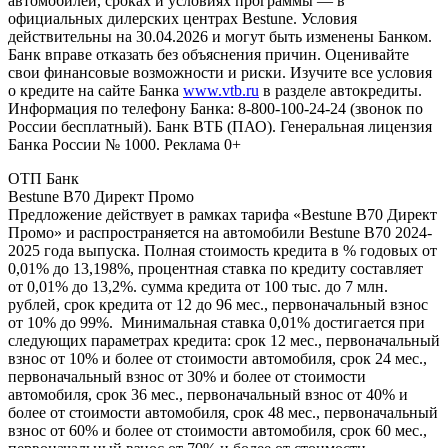
автомобилей, сроках и условиях программы — в
официальных дилерских центрах Bestune. Условия
действительны на 30.04.2026 и могут быть изменены Банком.
Банк вправе отказать без объяснения причин. Оценивайте
свои финансовые возможности и риски. Изучите все условия
о кредите на сайте Банка
www.vtb.ru
в разделе автокредиты.
Информация по телефону Банка: 8-800-100-24-24 (звонок по
России бесплатный). Банк ВТБ (ПАО). Генеральная лицензия
Банка России № 1000. Реклама 0+
ОТП Банк
Bestune B70 Директ Промо
Предложение действует в рамках тарифа «Bestune B70 Директ
Промо» и распространяется на автомобили Bestune B70 2024-
2025 года выпуска. Полная стоимость кредита в % годовых от
0,01% до 13,198%, процентная ставка по кредиту составляет
от 0,01% до 13,2%. сумма кредита от 100 тыс. до 7 млн.
рублей, срок кредита от 12 до 96 мес., первоначальный взнос
от 10% до 99%. Минимальная ставка 0,01% достигается при
следующих параметрах кредита: срок 12 мес., первоначальный
взнос от 10% и более от стоимости автомобиля, срок 24 мес.,
первоначальный взнос от 30% и более от стоимости
автомобиля, срок 36 мес., первоначальный взнос от 40% и
более от стоимости автомобиля, срок 48 мес., первоначальный
взнос от 60% и более от стоимости автомобиля, срок 60 мес.,