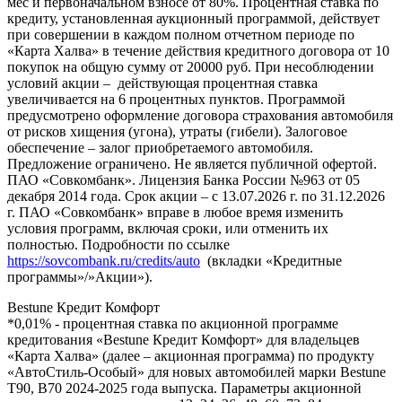
мес и первоначальном взносе от 80%. Процентная ставка по
кредиту, установленная аукционный программой, действует
при совершении в каждом полном отчетном периоде по
«Карта Халва» в течение действия кредитного договора от 10
покупок на общую сумму от 20000 руб. При несоблюдении
условий акции – действующая процентная ставка
увеличивается на 6 процентных пунктов. Программой
предусмотрено оформление договора страхования автомобиля
от рисков хищения (угона), утраты (гибели). Залоговое
обеспечение – залог приобретаемого автомобиля.
Предложение ограничено. Не является публичной офертой.
ПАО «Совкомбанк». Лицензия Банка России №963 от 05
декабря 2014 года. Срок акции – с 13.07.2026 г. по 31.12.2026
г. ПАО «Совкомбанк» вправе в любое время изменить
условия программ, включая сроки, или отменить их
полностью. Подробности по ссылке
https://sovcombank.ru/credits/auto
(вкладки «Кредитные
программы»/»Акции»).
Bestune Кредит Комфорт
*0,01% - процентная ставка по акционной программе
кредитования «Bestune Кредит Комфорт» для владельцев
«Карта Халва» (далее – акционная программа) по продукту
«АвтоСтиль-Особый» для новых автомобилей марки Bestune
T90, B70 2024-2025 года выпуска. Параметры акционной