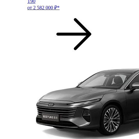
T90
от 2 582 000 ₽*